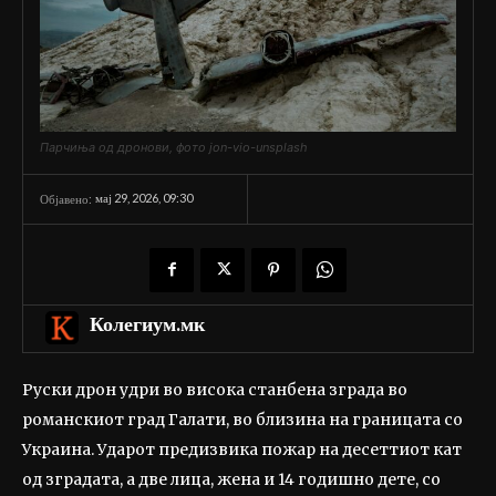
Парчиња од дронови, фото jon-vio-unsplash
мај 29, 2026, 09:30
Објавено:
Колегиум.мк
Руски дрон удри во висока станбена зграда во
романскиот град Галати, во близина на границата со
Украина. Ударот предизвика пожар на десеттиот кат
од зградата, а две лица, жена и 14 годишно дете, со