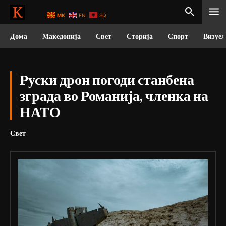
MK
EN
SQ
Дома
Македонија
Свет
Сторија
Спорт
Визуел
Руски дрон погоди станбена
зграда во Романија, членка на
НАТО
Свет