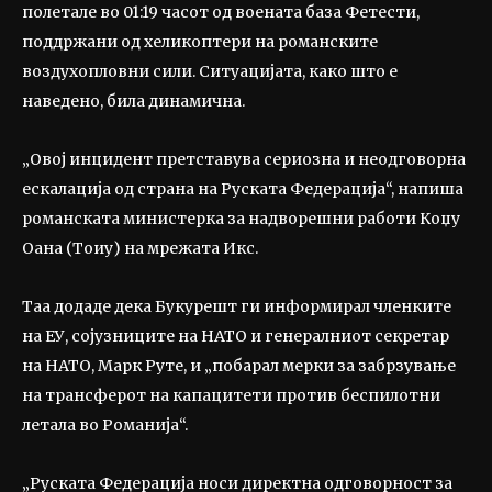
полетале во 01:19 часот од воената база Фетести,
поддржани од хеликоптери на романските
воздухопловни сили. Ситуацијата, како што е
наведено, била динамична.
„Овој инцидент претставува сериозна и неодговорна
ескалација од страна на Руската Федерација“, напиша
романската министерка за надворешни работи Коџу
Оана (Тоиу) на мрежата Икс.
Таа додаде дека Букурешт ги информирал членките
на ЕУ, сојузниците на НАТО и генералниот секретар
на НАТО, Марк Руте, и „побарал мерки за забрзување
на трансферот на капацитети против беспилотни
летала во Романија“.
„Руската Федерација носи директна одговорност за