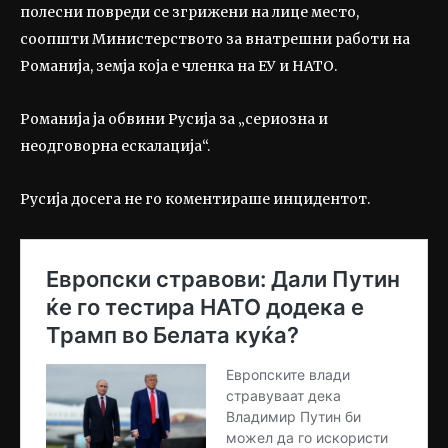
полесни повреди се згрижени на лице место,
соопшти Министерството за внатрешни работи на
Романија, земја која е членка на ЕУ и НАТО.
Романија ја обвини Русија за „сериозна и
неодговорна ескалација“.
Русија досега не го коментираше инцидентот.