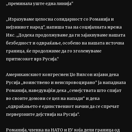
„преминала уште една линија“
„Изразуваме целосна солидарност со Романија и
нејзиниот народ“, напиша таа на социјалната мрежа
Икс. „Додека продолжуваме да ги зајакнуваме нашата
безбедност и одвраќање, особено на нашата источна
граница, ќе продолжиме да го зголемуваме
притисокот врз Русија.“
Американскиот конгресмен Џо Вилсон изјави дека
Русија „воинствено и неиспровоцирано“ ја нападнала
Романија, наведувајќи дека „семејствата што спијат
во своите домови се цел на напади“ и дека
„одвраќањето е единствениот начин да се спречат
перверзните дејствија на Русија“.
Романија, членка на НАТО и ЕУ која дели граница од