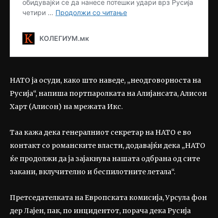
НАТО ја осуди, како што наведе, „неодговорноста на
Русија“, напиша портпаролката на Алијансата, Алисон
Харт (Алисон) на мрежата Икс.
Таа кажа дека генералниот секретар на НАТО е во
контакт со романските власти, додавајќи дека „НАТО
ќе продолжи да ја зајакнува нашата одбрана од сите
закани, вклучително и беспилотните летала“.
Претседателката на Европската комисија, Урсула фон
дер Лајен, пак, по инцидентот, порача дека Русија