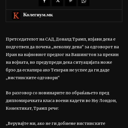
Колегиум.мк
Претседателот на САД, Доналд Трамп, изјави дека е
подготвен да почека „неколку дена“ за одговорот на
Иран на најновиот предлог на Вашингтон за прекин
на војната, но предупреди дека ситуацијата може
брзо да ескалира ако Техеран не успее да ги даде
„вистинските одговори“
Во разговор со новинарите по обраќањето пред
дипломирачката класа воени кадети во Њу Лондон,
Конектикат, Трамп рече:
„Верувајте ми, ако не ги добиеме вистинските