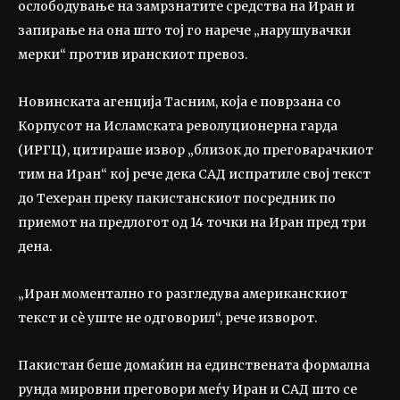
ослободување на замрзнатите средства на Иран и
запирање на она што тој го нарече „нарушувачки
мерки“ против иранскиот превоз.
Новинската агенција Тасним, која е поврзана со
Корпусот на Исламската револуционерна гарда
(ИРГЦ), цитираше извор „близок до преговарачкиот
тим на Иран“ кој рече дека САД испратиле свој текст
до Техеран преку пакистанскиот посредник по
приемот на предлогот од 14 точки на Иран пред три
дена.
„Иран моментално го разгледува американскиот
текст и сè уште не одговорил“, рече изворот.
Пакистан беше домаќин на единствената формална
рунда мировни преговори меѓу Иран и САД што се