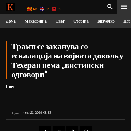
MK
EN
SQ
Дома
Македонија
Свет
Сторија
Визуелно
Игр
Трамп се заканува со
ескалација на војната доколку
Техеран нема „вистински
одговори“
Свет
мај 21, 2026, 08:33
Објавено: