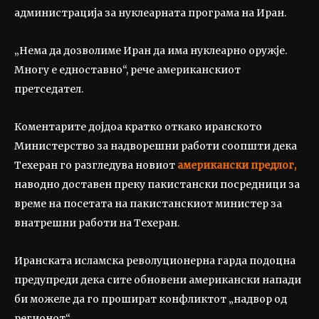
администрација за нуклеарната програма на Иран.
„Нема да дозволиме Иран да има нуклеарно оружје.
Многу е едноставно“, рече американскиот
претседател.
Коментарите дојдоа кратко откако иранското
Министерство за надворешни работи соопшти дека
Техеран го разгледува новиот
американски предлог,
наводно доставен преку пакистански посредници за
време на посетата на пакистанскиот министер за
внатрешни работи на Техеран.
Иранската исламска револуционерна гарда подоцна
предупреди дека сите обновени американски напади
би можеле да го прошират конфликтот „надвор од
регионот“.