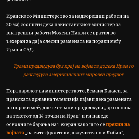
Иранското Министерство за надворешни работи на
20 мај соопшти дека пакистанскиот министер за
внатрешни работи Мохсин Накви се вратил во
Техеран за да ја олесни размената на пораки меѓу
Иран и САД.
Трамп предвидува брз крај на војната додека Иран го
разгледува американскиот мировен предлог
Портпаролот на министерството, Есмаил Бакаеи, за
иранската државна телевизија изјави дека размената
на пораки меѓу двете страни продолжува „врз основа
на текстот од 14 точки на Иран“ и ги наведе
основните барања на Техеран како што се
прекин на
војната
„на сите фронтови, вклучително и Либан“,