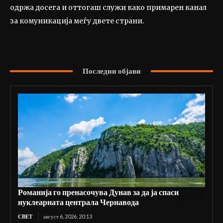
одржа досега и оттогаш служи како примарен канал
за комуникација меѓу двете страни.
Последни објави
Романија го пренасочува Дунав за да ја спаси
нуклеарната централа Чернавода
СВЕТ
август 6, 2026, 20:13