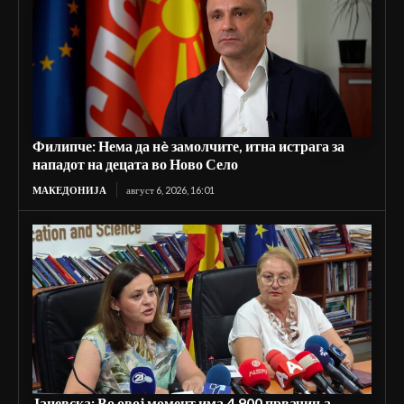
Филипче: Нема да нè замолчите, итна истрага за
нападот на децата во Ново Село
МАКЕДОНИЈА
август 6, 2026, 16:01
Јаневска: Во овој момент има 4.900 првачиња