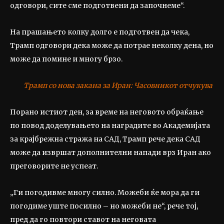
одговори, сите сме подготвени да започнеме“.
На прашањето колку долго е подготвен да чека,
Трамп одговори дека може да потрае неколку дена, но
може да помине и многу брзо.
Трамп со нова закана за Иран: Часовникот отчукува
Порано истиот ден, за време на неговото обраќање
по повод доделувањето на наградите во Академијата
за крајбрежна стража на САД, Трамп рече дека САД
може да извршат дополнителни напади врз Иран ако
преговорите не успеат.
„Ги погодивме многу силно. Можеби ќе мора да ги
погодиме уште посилно – но можеби не“, рече тој,
пред да го повтори ставот на неговата