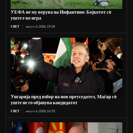
УЕФА не му верува на Инфантино: Бојкотот сè
уште е во игра
СВЕТ
август 6, 2026, 19:24
Унгарија пред избор на нов претседател, Маѓар сè
уште не го објавува кандидатот
СВЕТ
август 6, 2026, 16:55