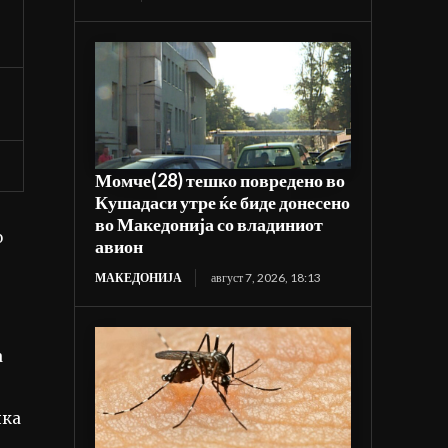
Момче(28) тешко повредено во
Кушадаси утре ќе биде донесено
во Македонија со владиниот
о
авион
МАКЕДОНИЈА
август 7, 2026, 18:13
а
нка