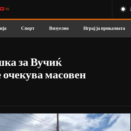
SQ
ија
Спорт
Визуелно
Играј ја приказната
шка за Вучиќ
е очекува масовен