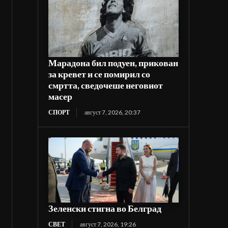
Марадона бил подуен, прикован
за кревет и се помирил со
смртта, сведочеше неговиот
масер
СПОРТ
август 7, 2026, 20:37
Зеленски стигна во Белград
СВЕТ
август 7, 2026, 19:26