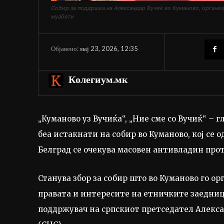
Собир за поддршка на Александар Вучиќ во Куманово, организ
муабети
мај 23, 2026, 12:35
Објавено:
Колегиум.мк
„Куманово уз Вучиќа“, „Ние сме со Вучиќ“ –
беа истакнати на собир во Куманово, кој се о
Белград се очекува масовен антивладин прот
Станува збор за собир што во Куманово го о
правата и интересите на етничките заедници
поддржувач на српскиот претседател Алекса