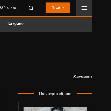
22
C
Пиши ни
Skopje
Колумни
Македонија
Последни објави