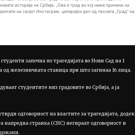
туденти започна по трагедијата во Нови Сад на 1
 од железничката станица при што загинаа 16 лица.
уваат студентите низ градовите во Србија, а ја
утврди одговорност на властите за трагедијата, додек
та напредна странка (СНС) негираат одговорност и
одржани.