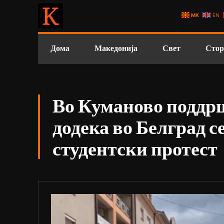
MK
EN
Дома
Македонија
Свет
Стор
Во Куманово поддр
додека во Белград с
студентски протест