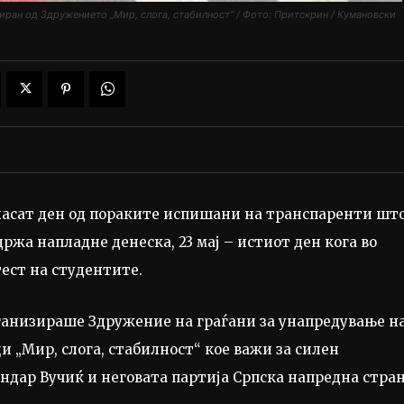
иран од Здружението „Мир, слога, стабилност“ / Фото: Притскрин / Кумановски
 гласат ден од пораките испишани на транспаренти шт
држа напладне денеска, 23 мај – истиот ден кога во
ест на студентите.
рганизираше Здружение на граѓани за унапредување н
 „Мир, слога, стабилност“ кое важи за силен
ндар Вучиќ и неговата партија Српска напредна стра