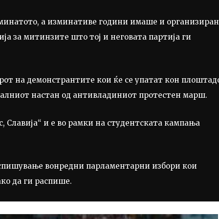
 минатото, а изминативе години имаше и организиран
ја за митинзите што тој и неговата партија ги
ирот на демонстрантите кои ќе се упатат кон плоштад
тралниот настан од антивладиниот протестен марш.
с, Славија“ и е во рамки на студентската кампања
распишување вонредни парламентарни избори кои
ко да ги распише.