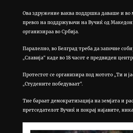
Ова здружение ваква поддршка даваше и во
превоз на поддржувачи на Вучиќ од Македони
организираа во Србија.
Паралелно, во Белград треба да започне соб
„Славија“ каде во 18 часот е предвиден цен
Протестот се организира под мотото „Ти и ја
„Студените победуваат“.
Тие бараат демократизација на земјата и 
претседателот Вучиќ и покрај најавите, ника