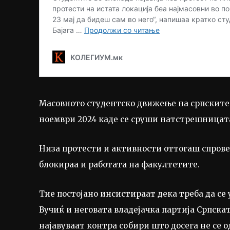
Масовното студентско движење на српските с
ноември 2024 каде се сруши натстрешницата
Низа протести и активности оттогаш спровед
блокираа и работата на факултетите.
Тие постојано инсистираат дека треба да се 
Вучиќ и неговата владејачка партија Српска
најавуваат контра собири што досега не се 