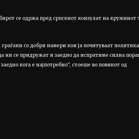
обирот се одржа пред српскиот конзулат на кружниот 
 граѓани со добри намери кои ја почитуваат политик
да ни се придружат и заедно да испратиме силна пора
заедно кога е најпотребно“, стоеше во повикот од