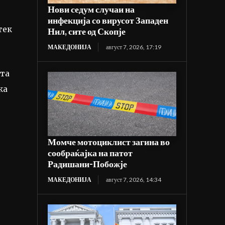
Нови седум случаи на
инфекција со вирусот Западен
тек
Нил, сите од Скопје
МАКЕДОНИЈА
август 7, 2026, 17:19
ата
ка
Момче мотоциклист загина во
сообраќајка на патот
Радишани-Побожје
МАКЕДОНИЈА
август 7, 2026, 14:34