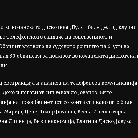
а во кочанската дискотека „Пулс“, биле дел од клучни
во телефонското сандаче на сопственикот и
 Обвинителството на судското рочиште на 6 јули во
над 30 обвинети за пожарот во кочанската дискотека 
ени.
 екстракција и анализа на телефонска комуникација
 Деко и неговиот син Михајло Јованов. Биле
ција на првообвинетиот со контакти како што биле
 Марија, Цеце, Тодор Јованов, Весна Инспекторка
на Лиценца, Вики економија, Благица Диско, јавува