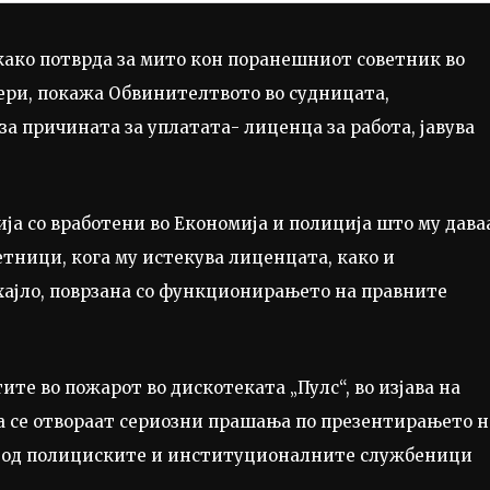
како потврда за мито кон поранешниот советник во
ери, покажа Обвинителтвото во судницата,
 за причината за уплатата- лиценца за работа, јавува
а со вработени во Економија и полиција што му дава
тници, кога му истекува лиценцата, како и
хајло, поврзана со функционирањето на правните
те во пожарот во дискотеката „Пулс“, во изјава на
а се отвораат сериозни прашања по презентирањето н
л од полициските и институционалните службеници