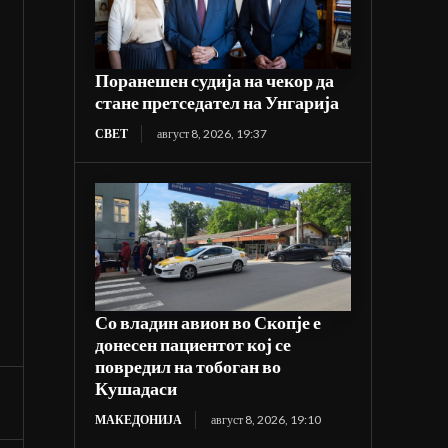
Поранешен судија на чекор да
стане претседател на Унгарија
СВЕТ
август 8, 2026, 19:37
Со владин авион во Скопје е
донесен пациентот кој се
повредил на тобоган во
Кушадаси
МАКЕДОНИЈА
август 8, 2026, 19:10