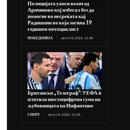
Полицијата уапси возач од
Арачиново кој избегал без да
помогне во несреќата кај
Радишани во која загина 19
годишен мотоциклист
МАКЕДОНИЈА
август 8, 2026, 11:45
Британски „Телеграф“: УЕФА ѝ
платила шестоцифрена сума на
љубовницата на Инфантино
СПОРТ
август 8, 2026, 11:28