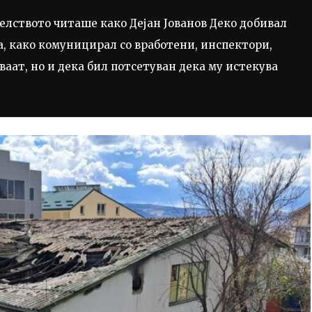
лството читаше како Дејан Јованов Деко добивал
, како комуницирал со вработени, инспектори,
ваат, но и дека бил потсетуван дека му истекува