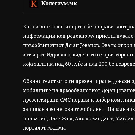
Колегиум.мк
Кога и зошто полицијата ќе направи контрол
информации кои редовно му пристигнувале 
првообвинетиот Дејан Јованов. Ова го откри
затворот Идризово, каде што се притворени 
која загинаа над 60 луѓе и над 200 бе повред
Обвинителството ги презентираше докази од
мобилните на првообвинетиот Дејан Јованов,
презентирани СМС пораки и вибер комуника
запишани во неговиот мобилен – Началничка
приватен, Лазе Жти, Ацо командант, Магдале
порталот мкд.мк.