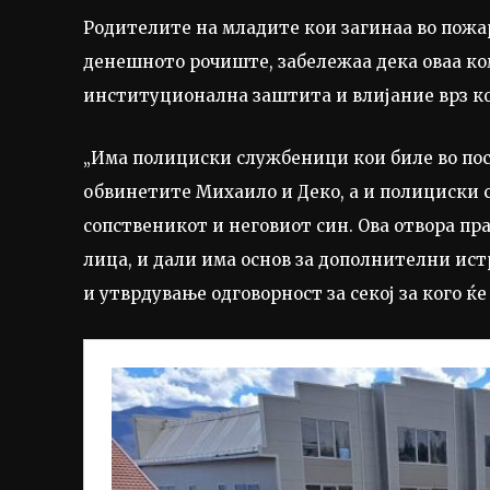
Родителите на младите кои загинаа во пожаро
денешното рочиште, забележаа дека оваа к
институционална заштита и влијание врз к
„Има полициски службеници кои биле во пост
обвинетите Михаило и Деко, а и полициски с
сопственикот и неговиот син. Ова отвора п
лица, и дали има основ за дополнителни ист
и утврдување одговорност за секој за кого ќ