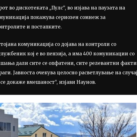
т во дискотеката „Пулс“, во изјава на паузата на
омуникација покажува сериозен сомнеж за
онтролите и постапките.
ојана комуникација со дојава на контроли со
лужбеник кој е во пензија, а има 400 комуникации со
рашања дали сите се опфатени, сите релевантни факти
раги. Јавноста очекува целосно расветлување на случа
е се докаже вмешаност“, изјави Наунов.