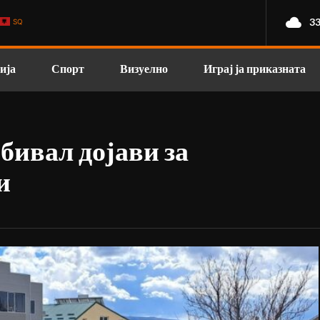
33
SQ
ија
Спорт
Визуелно
Играј ја приказната
обивал дојави за
и