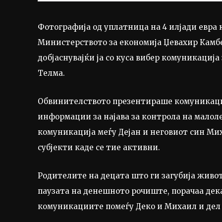
Фотографија од уплатница на 4 илјади евра 
Министерството за економија Џевахир Камб
добјаснувајќи ја со куса вибер комуникација
Телма.
Обвинителството презентираше комуникациј
информации за најава за контрола на малоле
комуникација меѓу Дејан и неговиот син Ми
субјекти каде се тие активни.
Родителите на децата што ги загубија животи
паузата на денешното рочиште, порачаа дек
комуникациите помеѓу Деко и Михаил и де