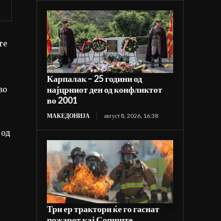
те
Карпалак – 25 години од
најцрниот ден од конфликтот
во
во 2001
МАКЕДОНИЈА
август 8, 2026, 16:38
 од
Три ер трактори ќе го гаснат
пожарот кај Сопиште