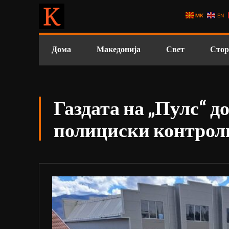
MK
EN
Дома
Македонија
Свет
Стор
Газдата на „Пулс“ д
полициски контрол