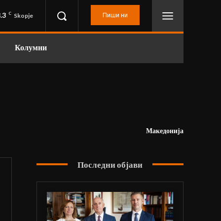
.3
C
Пиши ни
Skopje
Колумни
Македонија
Последни објави