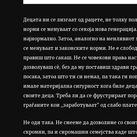
Децата ни се лизгаат од рацете, не толку по
норми се менуваат со секоја нова генерациј
најнормално. Затоа, аналогно на менливиот м
се менуваат и законските норми. Не е слобо
правиш што сакаш. Не се човекови права наси
дозволуваш сѐ, без да му поставиш здрави г
посака, затоа што ти си немал, па така ги 
имале материјална сигурност кога биле деца
своите деца. Треба ли да се фрустрираат пор
граѓаните кои ,,заработуваат” од слабо пла
Не оди така. Не смееме да дозволиме со сво
скромни, па и сиромашни семејства каде што