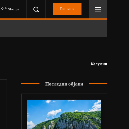
.9
C
Пиши ни
Skopje
Колумни
Последни објави