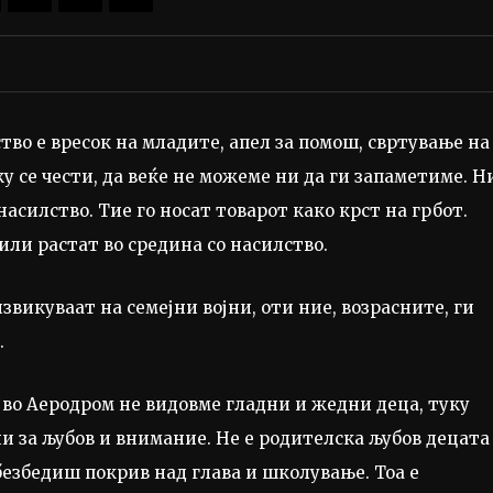
во е вресок на младите, апел за помош, свртување на
 се чести, да веќе не можеме ни да ги запаметиме. Н
асилство. Тие го носат товарот како крст на грбот.
или растат во средина со насилство.
звикуваат на семејни војни, оти ние, возрасните, ги
.
 во Аеродром не видовме гладни и жедни деца, туку
ни за љубов и внимание. Не е родителска љубов децата
обезбедиш покрив над глава и школување. Тоа е