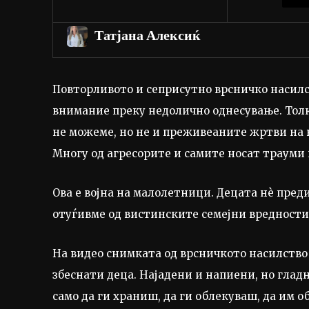
Татјана Алексиќ
Повторливото и сеприсутно врсничко насилст
внимание преку недолично однесување. Толку
не можеме, но не и преживеаните жртви на н
Многу од агресорите и самите носат трауми 
Ова е војна на малолетници. Децата нѐ преди
отуѓивме од вистинските семејни вредности
На видео снимката од врсничкото насилство
збеснати деца. Најадени и напиени, но глад
само да ги храниш, да ги облекуваш, да им 