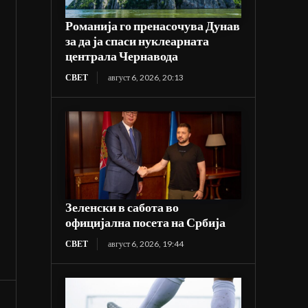
Романија го пренасочува Дунав
за да ја спаси нуклеарната
централа Чернавода
СВЕТ
август 6, 2026, 20:13
Зеленски в сабота во
официјална посета на Србија
СВЕТ
август 6, 2026, 19:44