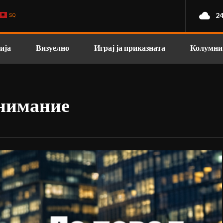
24
SQ
ија
Визуелно
Играј ја приказната
Колумни
внимание