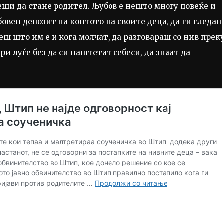
реши да стане родител. Љубов е нешто многу повеќе и
овен депозит на контото на своите деца, да ги гледаш
еш што им е и кога молчат, да разговараш со нив прек
ри луѓе без да си наштетат себеси, да знаат да