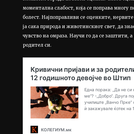
моментална слабост, која се поправа многу п
болест. Најпоправливи се оценките, нервите н
ја сака природа и животинскиот свет, да зна
чувство на омраза. Научи го да се заштити, а
родител си.