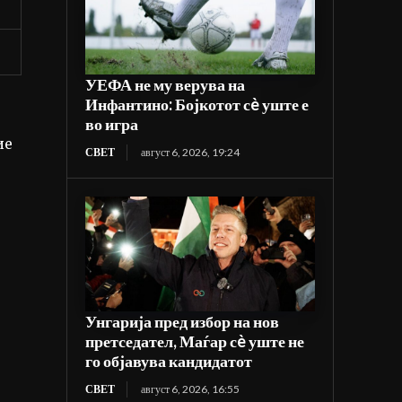
УЕФА не му верува на
Инфантино: Бојкотот сè уште е
во игра
ие
СВЕТ
август 6, 2026, 19:24
Унгарија пред избор на нов
претседател, Маѓар сè уште не
го објавува кандидатот
СВЕТ
август 6, 2026, 16:55