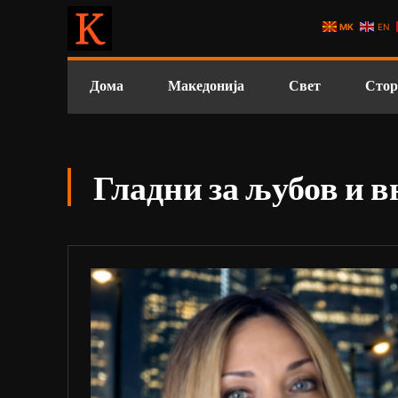
MK
EN
Дома
Македонија
Свет
Стор
Гладни за љубов и 