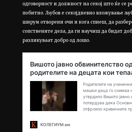
одговорност и должност на секој што ќе се 
побитно. Љубов е секојдневно вложување љуб
ширум отворени очи и кога спиеш, да разбер
сопствените дела, да ги научиш да бидат доб
разликуваат добро од лошо.