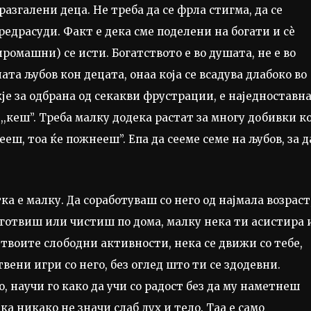
азгалени деца. Не треба да се фрла стигма, да се
редрасуди. Факт е дека сме поделени на богати и сѐ
ромашни) се исти. Богатството е во душата, не е во
ната љубов кон децата, онаа која се всадува длабоко во
је за одбрана од секакви фрустрации, е наједноставна
 ,,кеш”. Треба малку додека растат за многу добивки к
сееш, тоа ќе пожнееш”. Епа да сееме семе на љубов, за д
ка е малку. Да соработуваш со него од најмала возраст
а готвиш или чистиш по дома, малку нека ти асистира 
 твоите слободни активности, нека се движи со тебе,
вени игри со него, без оглед што ти се здодевни.
о, научи го како да учи со радост без да му наметнеш
а никако не значи слаб дух и тело. Таа е само