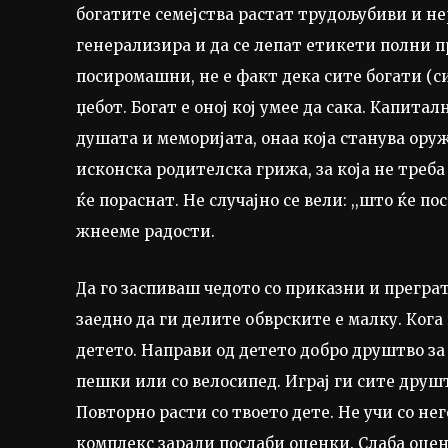
богатите семејства растат трудољубиви и нер
генерализира и да се лепат етикети полни п
посиромашни, не е факт дека сите богати (си
џебот. Богат е оној кој умее да сака. Капитал
душата и меморијата, онаа која станува оруж
исконска родителска грижа, за која не треба
ќе пораснат. Не случајно се вели: ,,што ќе по
жнееме радости.
Да го заспиваш чедото со приказни и преграт
заедно да ги делите обврските е малку. Ког
детето. Направи од детето добро друштво за
пешки или со велосипед. Играј ги сите друшт
Повторно расти со твоето дете. Не учи со нег
комплекс заради послаби оценки. Слаба оценк