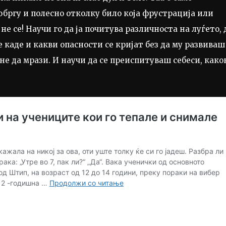
обргу и полесно отколку било која фрустрација или
е се! Научи го да ја почитува различноста на луѓето, 
е каде и какви опасности се кријат без да му развиваш
 не да мрази. И научи да се преиспитуваш себеси, како