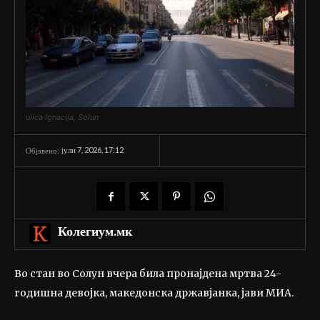
ulica Ignacija, Solun
јули 7, 2026, 17:12
Објавено:
Колегиум.мк
Во стан во Солун вчера била пронајдена мртва 24-
годишна девојка, македонска државјанка, јави МИА.