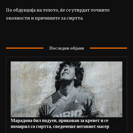
По обдукција на телото, ќе се утврдат точните
околности и причините за смртта.
Последни објави
Марадона бил подуен, прикован за кревет и се
помирил со смртта, сведочеше неговиот масер