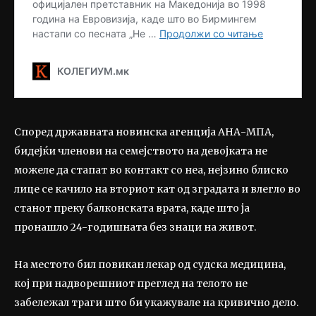
Според државната новинска агенција АНА-МПА,
бидејќи членови на семејството на девојката не
можеле да стапат во контакт со неа, нејзино блиско
лице се качило на вториот кат од зградата и влегло во
станот преку балконската врата, каде што ја
пронашло 24-годишната без знаци на живот.
На местото бил повикан лекар од судска медицина,
кој при надворешниот преглед на телото не
забележал траги што би укажувале на кривично дело.