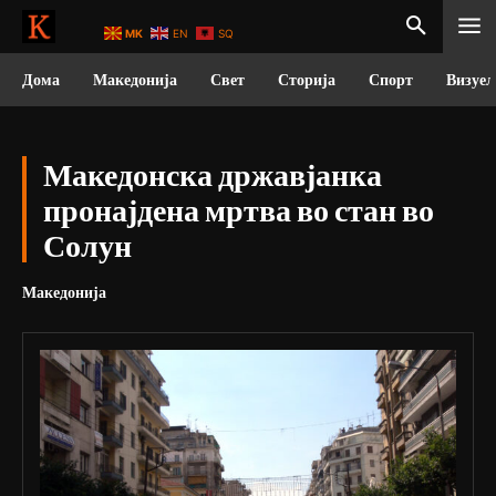
MK
EN
SQ
Дома
Македонија
Свет
Сторија
Спорт
Визуел
Македонска државјанка
пронајдена мртва во стан во
Солун
Македонија