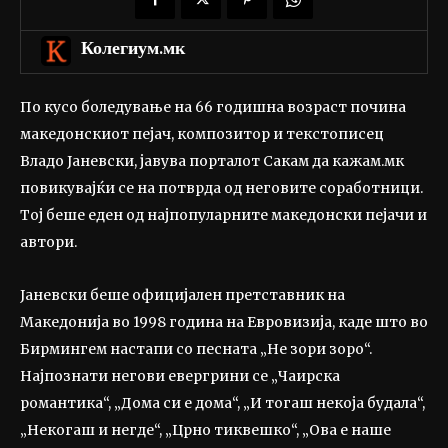
Колегиум.мк
По кусо боледување на 66 годишна возраст почина
македонскиот пејач, композитор и текстописец
Владо Јаневски, јавува порталот Сакам да кажам.мк
повикувајќи се на потврда од неговите соработници.
Тој беше еден од најпопуларните македонски пејачи и
автори.
Јаневски беше официјален претставник на
Македонија во 1998 година на Евровизија, каде што во
Бирмингем настапи со песната „Не зори зоро“.
Најпознати негови евергрини се „Чаирска
романтика“, „Дома си е дома“, „И тогаш некоја будала“,
„Некогаш и негде“, „Црно тиквешко“, „Ова е наше