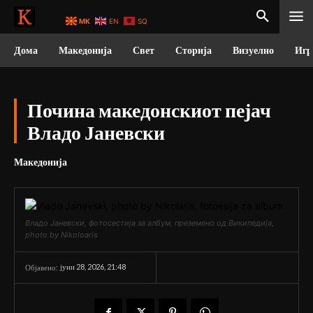
MK
EN
SQ
Дома
Македонија
Свет
Сторија
Визуелно
Игр
Почина македонскиот пејач
Владо Јаневски
Македонија
Владо Јаневски, фотосестија за албум, преземено од Википедија,
photo by Nikoloaris
јуни 28, 2026, 21:48
Објавено: