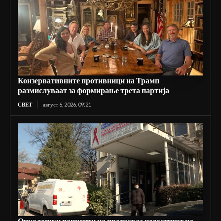
Конзервативните противници на Трамп
размислуваат за формирање трета партија
СВЕТ
август 6, 2026, 09:21
Онколошки пациенти на протест за недостигот на