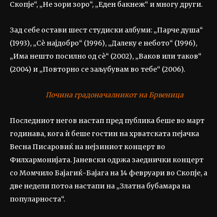
Скопје“, „Не зори зоро“, „Еден бакнеж“ и многу други.
Зад себе остави шест студиски албуми: „Парче душа“
(1993), „Сѐ најдобро“ (1996), „Далеку е небото“ (1996),
„Има нешто посилно од сѐ“ (2002), „Ваков или таков“
(2004) и „Повторно се заљубувам во тебе“ (2006).
Почина градоначалникот на Брвеница
Последниот негов настап пред публика беше во март
годинава, кога ѝ беше гостин на хрватската пејачка
Весна Писаровиќ на нејзиниот концерт во
Филхармонијата. Јаневски одржа заеднички концерт
со Момчило Бајагиќ-Бајага на 14 февруари во Скопје, а
две недели потоа настапи на „Златна бубамара на
популарноста“.