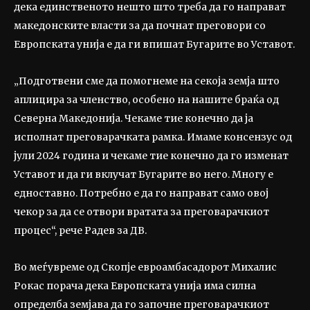
дека единственото нешто што треба да го направат
македонските власти за да почнат преговори со
Европската унија е да ги впишат Бугарите во Уставот.
„Подготвени сме да помогнеме на секоја земја што
аплицира за членство, особено на нашите браќа од
Северна Македонија. Чекаме тие конечно да ја
исполнат преговарачката рамка. Имаме консензус од
јули 2024 година и чекаме тие конечно да го изменат
Уставот и да ги вклучат Бугарите во него. Многу е
едноставно. Потребно е да го направат само овој
чекор за да се отвори вратата за преговарачкиот
процес“, рече Радев за ДВ.
Во меѓувреме од Скопје евроамбасадорот Михалис
Рокас порача дека Европската унија има силна
определба земјава да го започне преговарачкиот