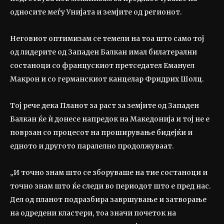
односите меѓу Унијата и земјите од регионот.
Неговиот оптимизам се темели на тоа што само тој
од лидерите од Западен Балкан имал билатерални
состаноци со францускиот претседател Емануел
Макрон и со германскиот канцелар Фридрих Шолц.
Тој рече дека Планот за раст за земјите од Западен
Балкан ќе ѝ донесе напредок на Македонија и тој не е
поврзан со процесот на проширување бидејќи и
едното и другото паралелно продолжуваат.
„И точно знам што се зборуваше на тие состаноци и
точно знам што ќе следи во периодот што е пред нас.
Дел од планот подразбира завршување и затворање
на одредени кластери, тоа значи почеток на