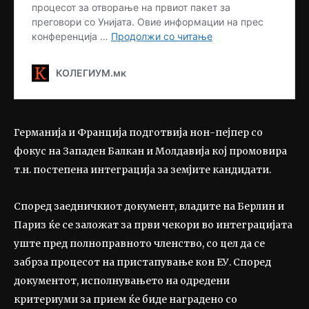
Германија и Франција подготвија нон-пејпер со
фокус на Западен Балкан и Молдавија кој промовира
т.н. постепена интеграција за земјите кандидати.
Според заедничкиот документ, владите на Берлин и
Париз ќе се заложат за први чекори во интеграцијата
уште пред полноправното членство, со цел да се
забрза процесот на пристапување кон ЕУ. Според
документот, исполнувањето на одредени
критериуми за прием ќе биде наградено со