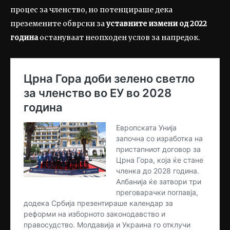
процес за членство, но потенцираше дека
преземените обврски за
уставните измени од 2022
година
остануваат неопходен услов за напредок.