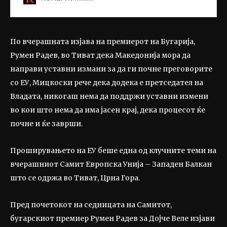
По вчерашната изјава на премиерот на Бугарија,
Румен Радев, во Тиват дека Македонија мора да
направи уставни измани за да ги почне преговорите
со ЕУ, Мицкоски рече дека додека е претседател на
Владата, никогаш нема да поддржи уставни измени
во кои што нема да има јасен крај, дека процесот ќе
почне и ќе заврши.
Проширувањето на ЕУ беше една од клучните теми на
вчерашниот Самит Европска Унија – Западен Балкан
што се одржа во Тиват, Црна Гора.
Пред почетокот на седницата на Самитот,
бугарскиот премиер Румен Радев за Дојче Веле изјави