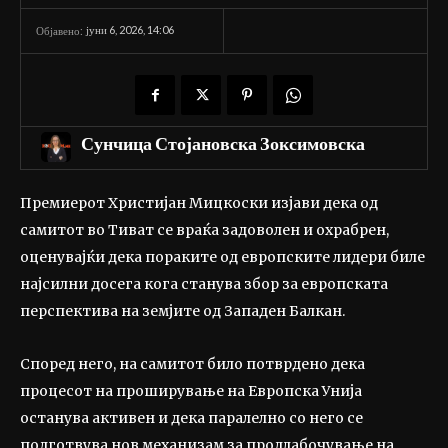
јуни 6, 2026, 14:06
Објавено:
Сунчица Стојановска Зоксимовска
Премиерот Христијан Мицкоски изјави дека од
самитот во Тиват се враќа задоволен и охрабрен,
оценувајќи дека пораките од европските лидери биле
најсилни досега кога станува збор за европската
перспектива на земјите од Западен Балкан.
Според него, на самитот било потврдено дека
процесот на проширување на Европска Унија
останува активен и дека паралелно со него се
подготвува нов механизам за продлабочување на