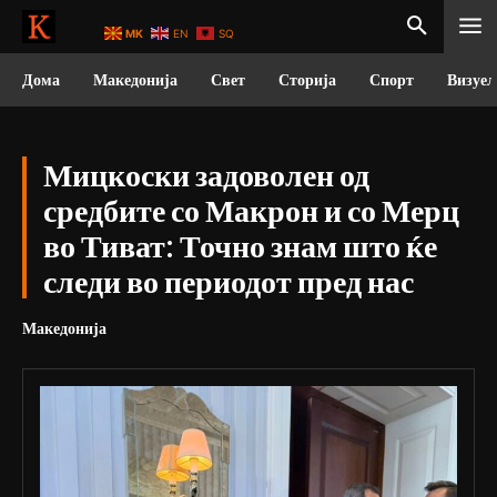
MK
EN
SQ
Дома
Македонија
Свет
Сторија
Спорт
Визуел
Мицкоски задоволен од
средбите со Макрон и со Мерц
во Тиват: Точно знам што ќе
следи во периодот пред нас
Македонија