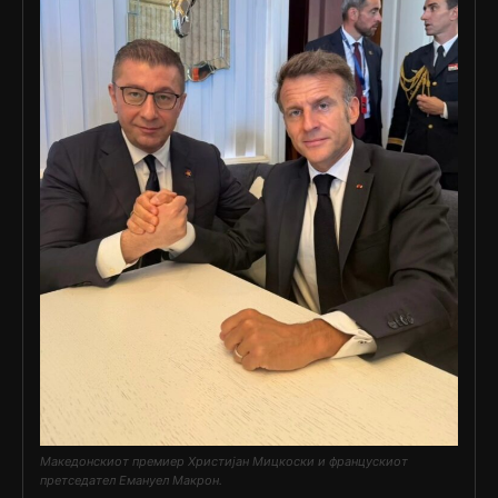
Македонскиот премиер Христијан Мицкоски и францускиот
претседател Емануел Макрон.