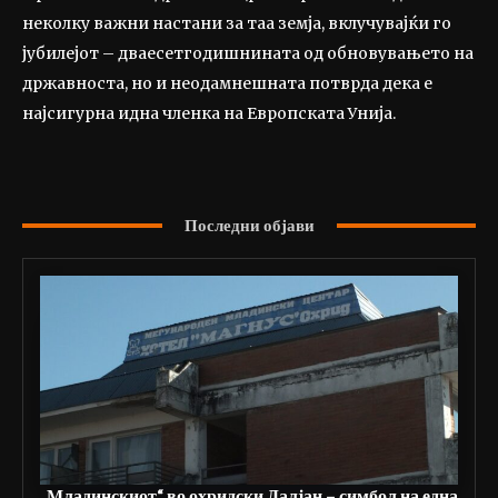
неколку важни настани за таа земја, вклучувајќи го
јубилејот – дваесетгодишнината од обновувањето на
државноста, но и неодамнешната потврда дека е
најсигурна идна членка на Европската Унија.
Последни објави
„Младинскиот“ во охридски Далјан – симбол на една