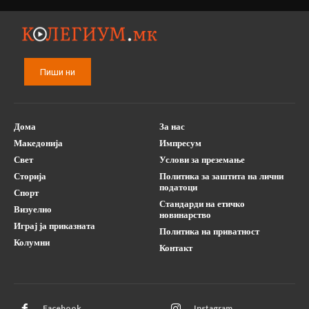
Пиши ни
Дома
За нас
Македонија
Импресум
Свет
Услови за преземање
Сторија
Политика за заштита на лични
податоци
Спорт
Стандарди на етичко
Визуелно
новинарство
Играј ја приказната
Политика на приватност
Колумни
Контакт
Facebook
Instagram