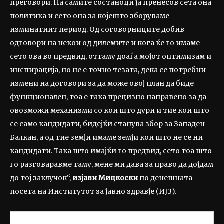
преговори. На самите состаноци ја пренесов сета она
политика и сето она за којешто зборуваме
изминатиит период. Од соговорниците добив
одговори на некои од дилемите и кога ќе го имаме
сето ова во предвид, оттаму доаѓа мојот оптимизам и
инспирација, но не е точно тезата, дека се потребни
измени на договори за да може овој план да биде
функционален, тоа е така прецизно направено за да
овозможи механизми со кои што дури и тие кои што
се само кандидати, бидејќи станува збор за Западен
Балкан, а од тие земји имаме земји кои што не се ни
кандидати. Така што имајќи го предвид, сето тоа што
го разговаравме таму, мене ми дава за право да дојдам
до тој заклучок“,
изјави Мицкоски
по денешната
посета на Институтот за јавно здравје (ИЈЗ).