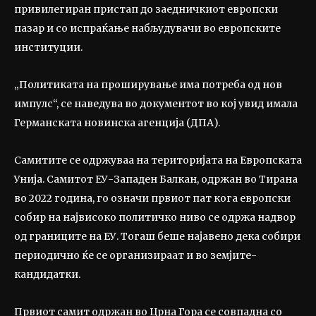
привилегиран пристап до заедничкиот европски
пазар и со испраќање набљудувачи во европските
институции.
„Политиката на проширување има потреба од нов
импулс“, се наведува во документот во кој увид имала
Германската новинска агенција (ДПА).
Самитите се одржуваа на територијата на Европската
Унија. Самитот ЕУ-Западен Балкан, одржан во Тирана
во 2022 година, го означи првиот пат кога европски
собир на највисоко политичко ниво се одржа надвор
од границите на ЕУ. Тогаш беше најавено дека собири
периодично ќе се организираат и во земјите-
кандидатки.
Првиот самит одржан во Црна Гора се совпадна со