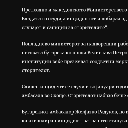
Претходно и македонското Министерството 
Владата го осудија инцидентот и побараа о
случајот и санкции за сторителите“.
Попладнево министерот за надворешни рабо
неговата бугарска колешка Велислава Петр
институции веќе преземаат соодветни мерки
сторителот.
Сличен инцидент се случи и во јануари годи
амбасада во Скопје. Сторителот набрзо беше
Бугарскиот амбасадор Желјазко Радуков, по 
како изолиран инцидент, затоа што станува 