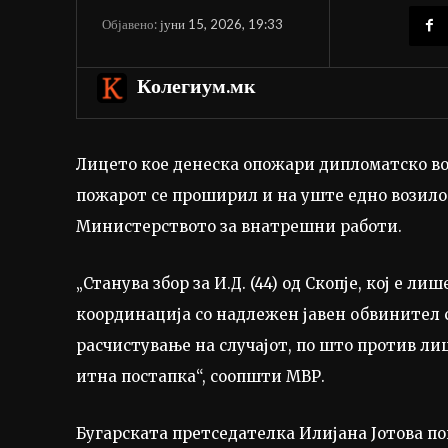
јуни 15, 2026, 19:33
Објавено:
Колегиум.мк
Лицето кое денеска опожари дипломатско воз
пожарот се проширил и на уште едно возило
Министерството за внатрешни работи.
„Станува збор за И.Д. (44) од Скопје, кој е л
координација со надлежен јавен обвинител 
расчистување на случајот, по што против ли
итна постапка“, соопшти МВР.
Бугарската претседателка Илијана Јотова по