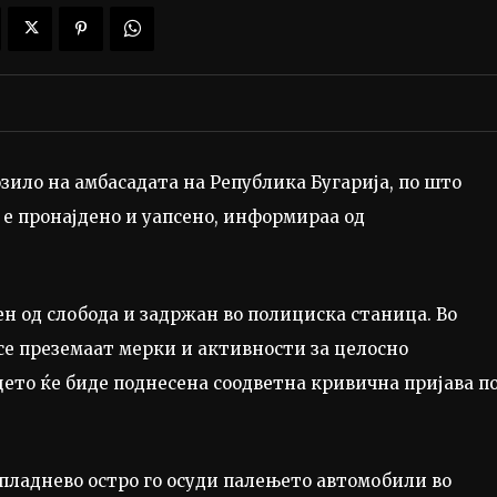
ило на амбасадата на Република Бугарија, по што
 е пронајдено и уапсено, информираа од
ишен од слобода и задржан во полициска станица. Во
се преземаат мерки и активности за целосно
цето ќе биде поднесена соодветна кривична пријава п
пладнево остро го осуди палењето автомобили во