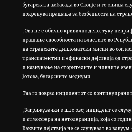
бугарската амбасада во Скопјe и го опиша сл
покренува прашања за безбедноста на стран
„Ова не е обично кривично дело, туку непри
прашање способноста на властите во Републ
на странските дипломатски мисии во соглас
транспарентни и ефикасни дејствија од стр
и казнување на сторителите и нивните евент
Јотова, бугарските медиуми.
Таа го поврза инцидентот со континуираните
„Загрижувачки е што овој инцидент се случ
и атмосфера на нетолеранција, која со годи
Ваквите дејствија не се случуваат во вакуум