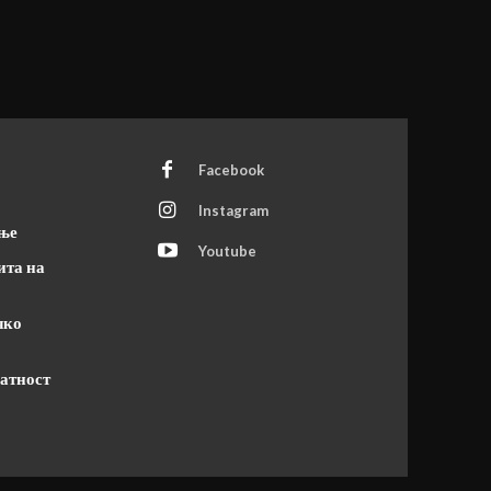
Facebook
Instagram
ање
Youtube
ита на
чко
атност