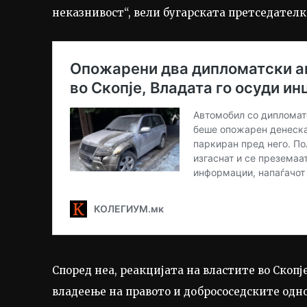
неказнивост“, вели бугарската претседателк
Според неа, реакцијата на властите во Скопј
владеење на правото и добрососедските одно