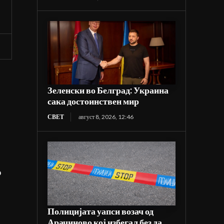
Зеленски во Белград: Украина
сака достоинствен мир
СВЕТ
август 8, 2026, 12:46
о
Полицијата уапси возач од
Арачиново кој избегал без да