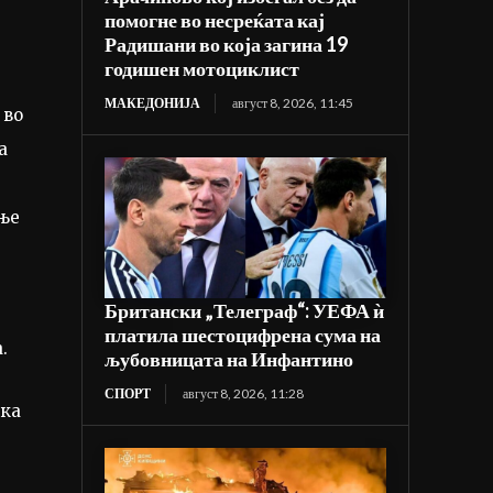
помогне во несреќата кај
Радишани во која загина 19
годишен мотоциклист
МАКЕДОНИЈА
август 8, 2026, 11:45
 во
а
,
ње
Британски „Телеграф“: УЕФА ѝ
платила шестоцифрена сума на
.
љубовницата на Инфантино
СПОРТ
август 8, 2026, 11:28
ика