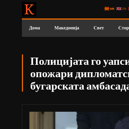
MK
EN
Дома
Македонија
Свет
Стор
Полицијата го уапси
опожари дипломатс
бугарската амбасад