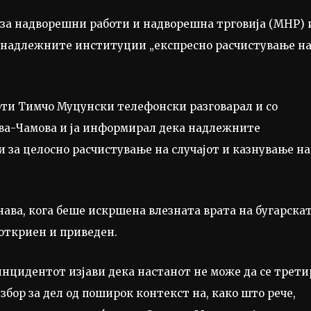
за надворешни работи и надворешна трговија (МНР) 
д надлежните институции „експресно расчистување н
ти Тимчо Муцунски телефонски разговарал и со
ова-Чамова и ја информирал дека надлежните
 за целосно расчистување на случајот и казнување на
нава, кога беше искршена влезната врата на бугарска
 откриен и приведен.
инцидентот изјави дека настанот не може да се трети
збор за дел од поширок контекст на, како што рече,