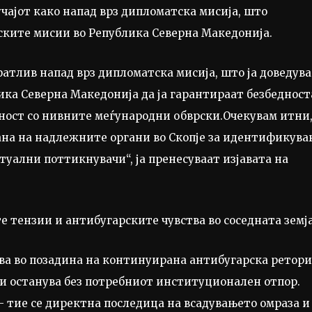
учајот како напад врз дипломатска мисија, што
ските мисии во Република Северна Македонија.
фатлив напад врз дипломатска мисија, што ја доведува
ика Северна Македонија да ја гарантираат безбедност
ност со нивните меѓународни обврски.Очекувам итни
ана на надлежните органи во Скопјe за идентификува
уални поттикнувачи“, ја пренесуваат изјавата на
 тензии и антибугарските чувства во соседната земја
ува во позадина на континуирана антибугарска ретор
ни останува без потребниот институционален отпор.
 – тие се директна последица на всадувањето омраза и