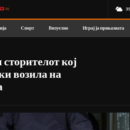
35
SQ
ија
Спорт
Визуелно
Играј ја приказната
 сторителот кој
ки возила на
а