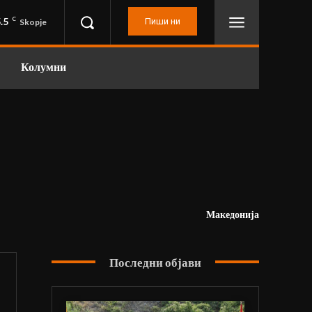
.5
C
Пиши ни
Skopje
Колумни
Македонија
Последни објави