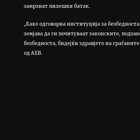
замрзнат пилешки батак.
„Како одговорна институција за безбедноста 
земјава да ги почитуваат законските, подза
безбедноста, бидејќи здравјето на граѓаните
од АХВ.