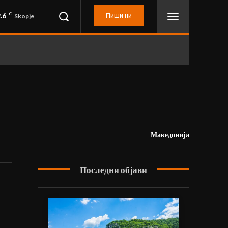
.6
C
Пиши ни
Skopje
Македонија
Последни објави