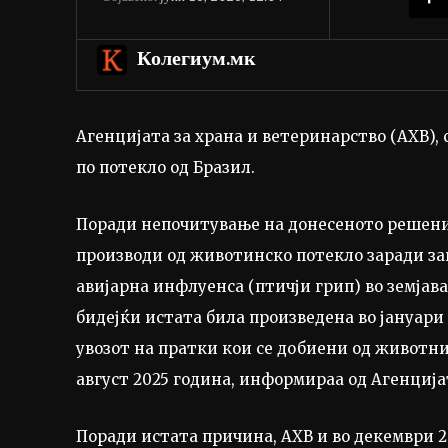
Колегиум.мк
Агенцијата за храна и ветеринарство (АХВ),
по потекло од Бразил.
Поради непочитување на донесеното решение
производи од животинско потекло заради за
авијарна инфлуенса (птичји грип) во земјава
бидејќи истата била произведена во јануари
увозот на пратки кои се добиени од животн
август 2025 година, информираа од Агенција
Поради истата причина, АХВ и во декември 20