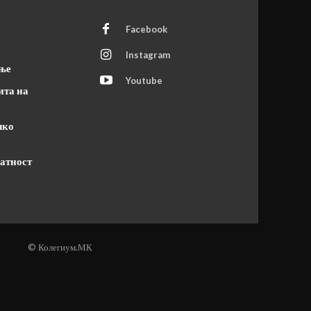
Facebook
Instagram
ање
Youtube
ита на
чко
атност
© Колегиум.МК