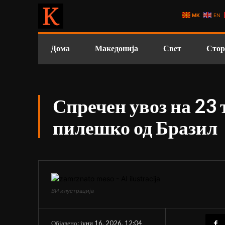
MK
EN
Дома
Македонија
Свет
Стор
Спречен увоз на 23 
пилешко од Бразил
ВИ илустрација
јуни 16, 2026, 12:04
Објавено: