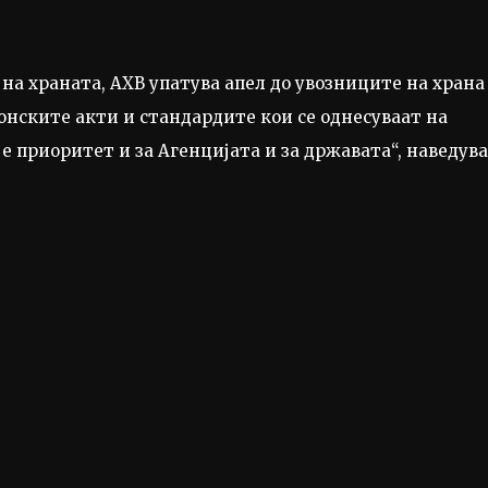
на храната, АХВ упатува апел до увозниците на храна
конските акти и стандардите кои се однесуваат на
 е приоритет и за Агенцијата и за државата“, наведув