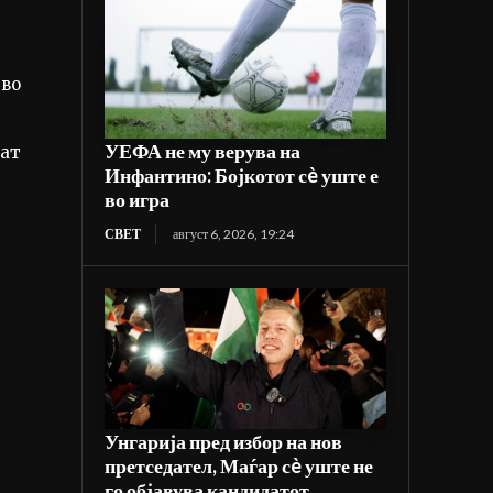
 во
УЕФА не му верува на
аат
Инфантино: Бојкотот сè уште е
во игра
СВЕТ
август 6, 2026, 19:24
Унгарија пред избор на нов
претседател, Маѓар сè уште не
го објавува кандидатот