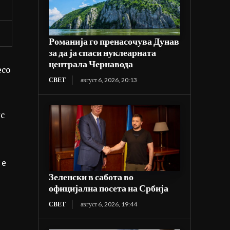
Романија го пренасочува Дунав
за да ја спаси нуклеарната
централа Чернавода
есо
СВЕТ
август 6, 2026, 20:13
ус
 е
Зеленски в сабота во
официјална посета на Србија
СВЕТ
август 6, 2026, 19:44