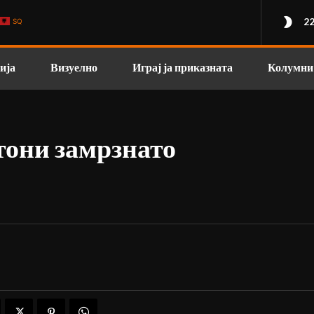
22
SQ
ија
Визуелно
Играј ја приказната
Колумни
тони замрзнато