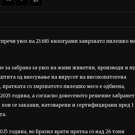
 спречи увоз на 23.685 килограми замрзнато пилешко м
 за забрана за увоз на живи животни, производи и н
штита од внесување на вирусот на високопатогена
, пратката со змрзнатото пилешко месо е одбиена,
 2025 година, а согласно донесеното решение забранет
и кои се заклани, натоварени и сертифицирани пред 1
та.
25 година, во Бразил врати пратка со над 26 тони