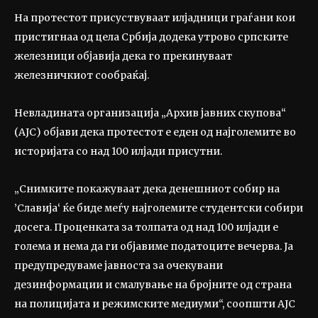
На протестот присуствуваат илјадници граѓани кои
пристигнаа од цела Србија додека утрово српските
железници објавија дека го прекинуваат
железничкиот сообраќај.
Невладината организација „Архив јавних скупова“
(АЈС) објави дека протестот е еден од најголемите во
историјата со над 100 илјади присутни.
„Снимките покажуваат дека денешниот собир на
’Славија‘ ќе биде меѓу најголемите студентски собири
досега. Проценката за толпата од над 100 илјади е
голема и нема да ги објавиме податоците вечерва. Ја
предупредуваме јавноста за очекувани
дезинформации и смалување на бројните од страна
на полицијата и режимските медиуми“, соопшти АЈС