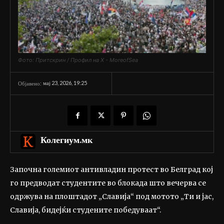
Фото: Притскрин / Профил на Х - MoreofSea
мај 23, 2026, 19:25
Објавено:
Колегиум.мк
Започна големиот антивладин протест во Белград кој
го предводат студентите во блокада што вечерва се
одржува на плоштадот „Славија“ под мотото „Ти и јас,
Славија, бидејќи студените победуваат“.