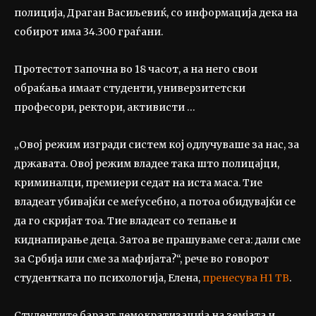
полиција, Драган Васиљевиќ, со информација дека на
собирот има 34.300 граѓани.
Протестот започна во 18 часот, а на него свои
обраќања имаат студенти, универзитетски
професори, ректори, активисти …
„Овој режим изгради систем кој одлучуваше за нас, за
државата. Овој режим владее така што полицајци,
криминалци, премиери седат на иста маса. Тие
владеат убивајќи се меѓусебно, а потоа обидувајќи се
да го скријат тоа. Тие владеат со тепање и
киднапирање деца. Затоа ве прашуваме сега: дали сме
за Србија или сме за мафијата?“, рече во говорот
студентката по психологија, Елена,
пренесува Н1 ТВ
.
Студентите бараат демократизација на земјата и