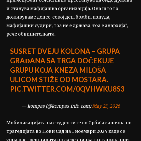
применуваат селективно престанува да биде држава
и станува мафијашка организација. Она што го
доживуваме денес, секој ден, бомби, изнуда,
мафијашки судири, тоа не е држава, тоа е анархија“,
рече обвинителката.
SUSRET DVEJU KOLONA – GRUPA
GRAĐANA SA TRGA DOČEKUJE
GRUPU KOJA KNEZA MILOŠA
ULICOM STIŽE OD MOSTARA.
PIC.TWITTER.COM/0QVHWKU8S3
— kompas (@kompas_info_com)
May 23, 2026
Мобилизацијата на студентите во Србија започна по
трагедијата во Нови Сад на 1 ноември 2024 каде се
урна настрешницата од железничката станица при