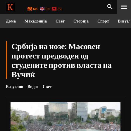
MK
EN
SQ
Дома
Македонија
Свет
Сторија
Спорт
Визуел
Србија на нозе: Масовен
протест предводен од
студените против власта на
Вучиќ
Визуелно
Видео
Свет