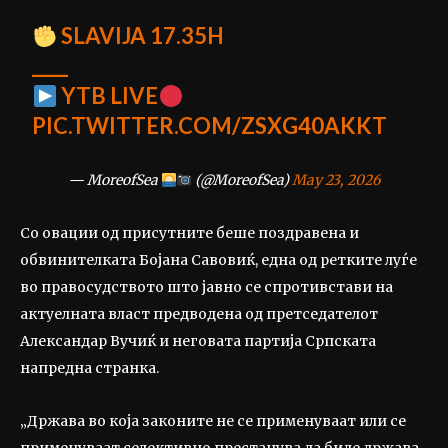
SLAVIJA 17.35H
____
YTB LIVE
PIC.TWITTER.COM/ZSXG40AKKT
— MoreofSea
(@MoreofSea)
May 23, 2026
Со овации од присутните беше поздравена и
обвинителката Бојана Савовиќ, една од ретките луѓе
во правосудството што јавно се спротивстави на
актуелната власт предводена од претседателот
Александар Вучиќ и неговата партија Српската
напредна странка.
„Држава во која законите не се применуваат или се