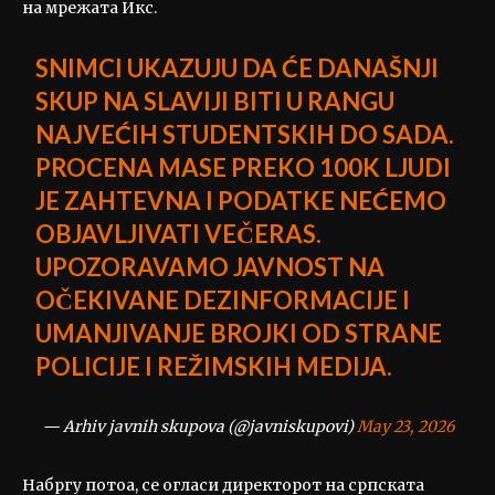
на мрежата Икс.
SNIMCI UKAZUJU DA ĆE DANAŠNJI
SKUP NA SLAVIJI BITI U RANGU
NAJVEĆIH STUDENTSKIH DO SADA.
PROCENA MASE PREKO 100K LJUDI
JE ZAHTEVNA I PODATKE NEĆEMO
OBJAVLJIVATI VEČERAS.
UPOZORAVAMO JAVNOST NA
OČEKIVANE DEZINFORMACIJE I
UMANJIVANJE BROJKI OD STRANE
POLICIJE I REŽIMSKIH MEDIJA.
— Arhiv javnih skupova (@javniskupovi)
May 23, 2026
Набргу потоа, се огласи директорот на српската