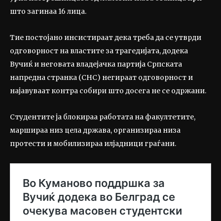
што загинаа 16 лица.
Тие постојано инсистираат дека треба да се утврди
одговорност на властите за трагедијата, додека
Вучиќ и неговата владејачка партија Српската
напредна странка (СНС) негираат одговорност и
најавуваат контра собири што досега не се одржани.
Студентите ја блокираа работата на факултетите,
маршираа низ цела држава, организираа низа
протести и мобилизираа илјадници граѓани.