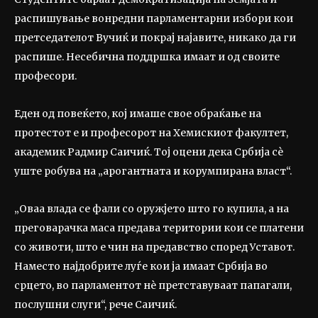
распишување вонредни парламентарни избори кои
претседателот Вучиќ и покрај најавите, никако да ги
распише. Несебична поддршка имаат и од своите
професори.
Еден од повеќето, кој имаше свое обраќање на
протестот е и професорот на Хемискиот факултет,
академик Радмир Саичиќ. Тој оцени дека Србија сè
уште робува на „арогантната и корумпирана власт“.
„Оваа влада се фали со оружјето што го купила, а на
преговарачка маса предава територии кои се платени
со животи, што е чин на предавство според Уставот.
Наместо најдобрите луѓе кои ја имаат Србија во
срцето, во парламентот нè претставуваат папагали,
послушни слуги“, рече Саичиќ.