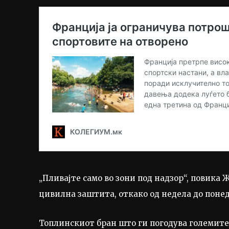
„Пливајте само во зони под надзор“, повика
цивилна заштита, откако од недела до понед
Топлинскиот бран што ги погодува големите 