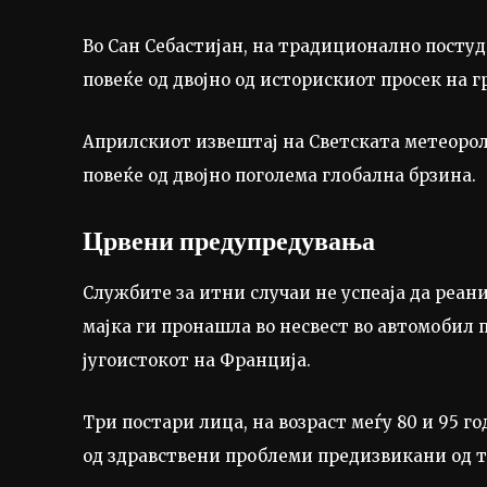
Во Сан Себастијан, на традиционално постуд
повеќе од двојно од историскиот просек на гр
Априлскиот извештај на Светската метеорол
повеќе од двојно поголема глобална брзина.
Црвени предупредувања
Службите за итни случаи не успеаја да реани
мајка ги пронашла во несвест во автомобил 
југоистокот на Франција.
Три постари лица, на возраст меѓу 80 и 95 г
од здравствени проблеми предизвикани од т