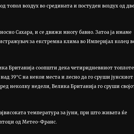
од топол воздух во средината и постуден воздух од дв
носно Сахара, и се движи многу бавно. Затоа ја имаме
 истражувач за екстремна клима во Империјал колеџ в
ика Британија соопшти дека четиридневниот топлот
над 39°C на некои места и лесно да го сруши јунскиот
 пред неколку недели, Велика Британија го сруши својо
 највисоката температура за јуни, при што живата ќе
датоци од Метео-Франс.