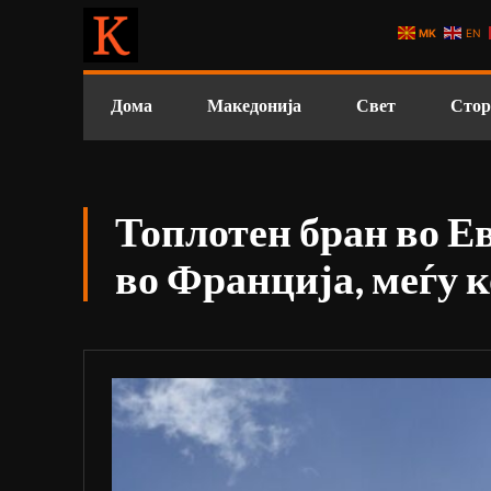
MK
EN
Дома
Македонија
Свет
Стор
Топлотен бран во Е
во Франција, меѓу к