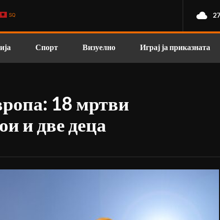
27
SQ
ија
Спорт
Визуелно
Играј ја приказната
вропа: 18 мртви
ои и две деца