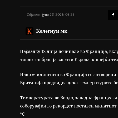
јуни 23, 2026, 08:23
Објавено:
Колегиум.мк
Најмалку 18 лица починале во Франција, вкл
топлотен бран ја зафати Европа, кршејќи те
Иако училиштата во Франција се затворени 
Британија предвидоа дека температурите би 
Температурата во Бордо, западна француска 
соборувајќи го рекордот поставен минатиот а
°C.