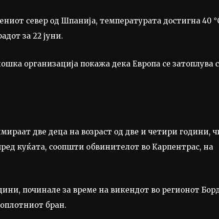
ениот север од Шпанија, температурата достигна 40 °
адот за 22 јуни.
ошка организација покажа дека Европа се затоплува 
мираат две деца на возраст од две и четири години, ч
пред куќата, соопшти обвинителот во Карпентрас, на
одини, починале за време на викендот во регионот Бор
оплотниот бран.