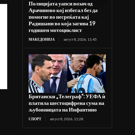
Полицијата уапси возач од
Арачиново кој избегал без да
помогне во несреќата кај
Радишани во која загина 19
годишен мотоциклист
МАКЕДОНИЈА
август 8, 2026, 11:45
Британски „Телеграф“: УЕФА ѝ
платила шестоцифрена сума на
љубовницата на Инфантино
СПОРТ
август 8, 2026, 11:28