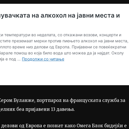
 Жером Буланже, портпарол на француската служба за
елник беа пријавени 13 давења.
делови од Европа е познат како Омега Блок бидејќи е