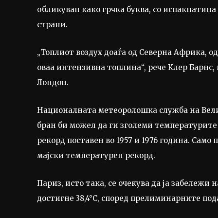
обликуван како грчка буква, со испакнатина 
страни.
„Топлиот воздух доаѓа од Северна Африка, од
оваа интензивна топлина“, рече Клер Барнс,
Лондон.
Националната метеоролошка служба на Вел
бран би можел да ги зголеми температурите 
рекорд поставен во 1957 и 1976 година. Само
мајски температурен рекорд.
Париз, исто така, се очекува да ја забележи
достигне 38,4°C, според прелиминарните по