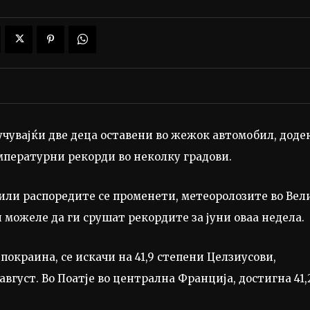
учувајќи две деца оставени во жежок автомобил, доде
мпературни рекорди во неколку градови.
или распоредите се променети, метеоролозите во Вел
можеле да ги срушат рекордите за јуни оваа недела.
покраина, се искачи на 41,9 степени Целзиусови,
вгуст. Во Поатје во централна Франција, достигна 41,