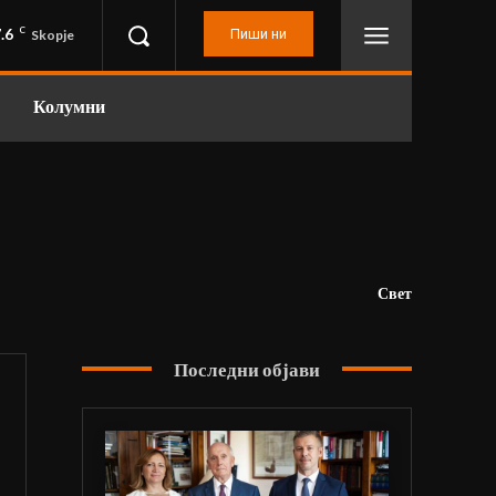
.6
C
Пиши ни
Skopje
Колумни
Свет
Последни објави