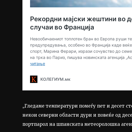
„Гледаме температури помеѓу пет и десет сте
некои северни области дури и повеќе од десе
портпарол на шпанската метеоролошка аген