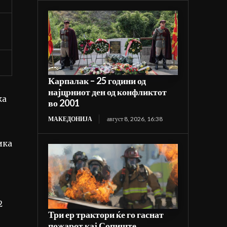
Карпалак – 25 години од
најцрниот ден од конфликтот
ка
во 2001
МАКЕДОНИЈА
август 8, 2026, 16:38
ика
2
Три ер трактори ќе го гаснат
пожарот кај Сопиште