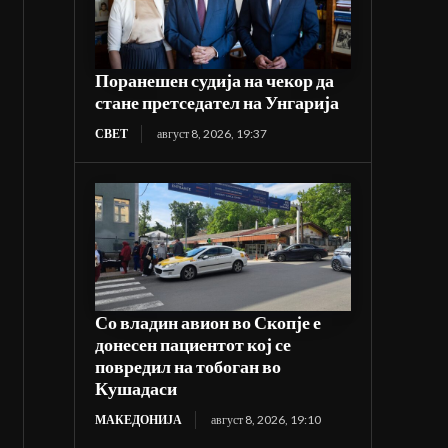
Поранешен судија на чекор да
стане претседател на Унгарија
СВЕТ
август 8, 2026, 19:37
Со владин авион во Скопје е
донесен пациентот кој се
повредил на тобоган во
Кушадаси
МАКЕДОНИЈА
август 8, 2026, 19:10