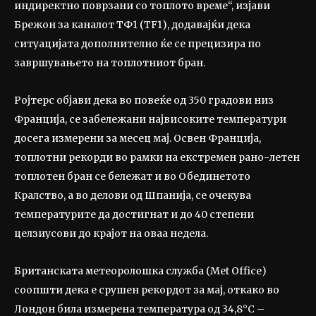
индиректно поврзани со топлото време“, изјави
Брежон за каналот ТФ1 (TF1), додавајќи дека
ситуацијата дополнително ќе се прецизира по
завршувањето на топлотниот бран.
Ројтерс објави дека во повеќе од 350 градови низ
Франција, се забележани највисоките температури
досега измерени за месец мај. Освен Франција,
топлотни рекорди во рамки на екстремен рано-летен
топлотен бран се бележат и во Обединетото
Кралство, а во делови од Шпанија, се очекува
температурите да достигнат и до 40 степени
целзиусови до крајот на оваа недела.
Британската метеоролошка служба (Met Office)
соопшти дека е срушен рекордот за мај, откако во
Лондон била измерена температура од 34,8°C –