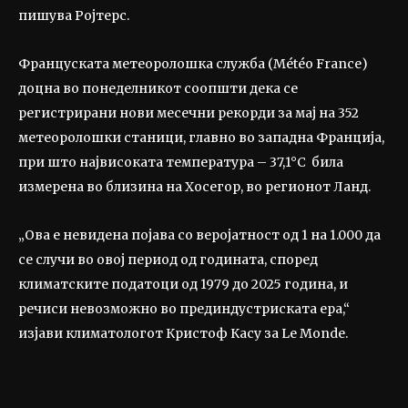
пишува Ројтерс.
Француската метеоролошка служба (Météo France)
доцна во понеделникот соопшти дека се
регистрирани нови месечни рекорди за мај на 352
метеоролошки станици, главно во западна Франција,
при што највисоката температура – 37,1°C била
измерена во близина на Хосегор, во регионот Ланд.
„Ова е невидена појава со веројатност од 1 на 1.000 да
се случи во овој период од годината, според
климатските податоци од 1979 до 2025 година, и
речиси невозможно во прединдустриската ера,“
изјави климатологот Кристоф Касу за Le Monde.