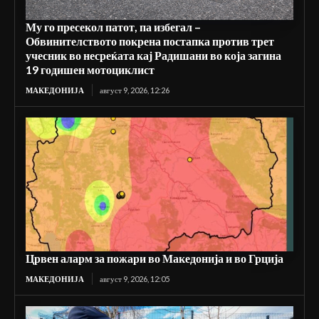
Му го пресекол патот, па избегал –
Обвинителството покрена постапка против трет
учесник во несреќата кај Радишани во која загина
19 годишен мотоциклист
МАКЕДОНИЈА
август 9, 2026, 12:26
Црвен аларм за пожари во Македонија и во Грција
МАКЕДОНИЈА
август 9, 2026, 12:05