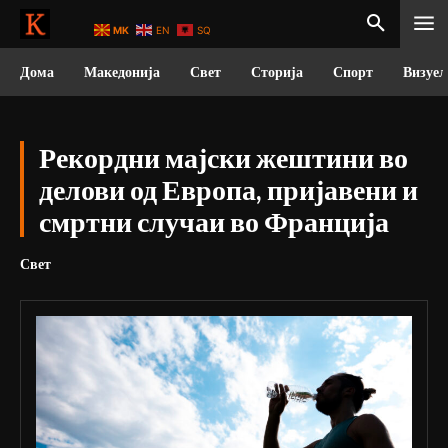
MK
EN
SQ
Дома
Македонија
Свет
Сторија
Спорт
Визуел
Рекордни мајски жештини во
делови од Европа, пријавени и
смртни случаи во Франција
Свет