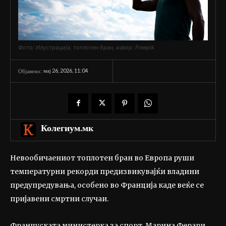
Фото: Илустрација, топлотен бран, извор: Freepik
мај 26, 2026, 11:04
Објавено:
Колегиум.мк
Невообичаениот топлотен бран во Европа руши
температурни рекорди предизвикувајќи владини
предупредувања, особено во Франција каде веќе се
пријавени смртни случаи.
Француската министерка за спорт, Марина Ферари,