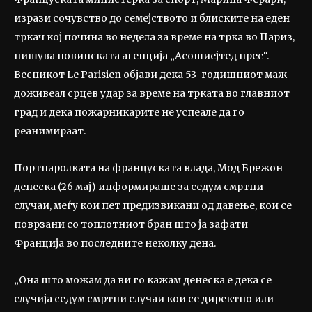
изрази сочувство до семејството и блиските на еден
тркач кој почина во недела за време на трка во Париз,
пишува новинската агенција „Асошиејтед прес“.
Весникот Le Parisien објави дека 53-годишниот маж
доживеал срцев удар за време на трката во главниот
град и дека пожарникарите не успеале да го
реанимираат.
Портпаролката на француската влада, Мод Брежон
денеска (26 мај) информираше за седум смртни
случаи, меѓу кои пет предизвикани од давење, кои се
поврзани со топлотниот бран што ја зафати
Франција во последните неколку дена.
„Она што можам да ви го кажам денеска е дека се
случија седум смртни случаи кои се директно или