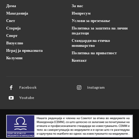
Дома
За нас
Македонија
Импресум
Свет
Услови за преземање
Сторија
Политика за заштита на лични
податоци
Спорт
Стандарди на етичко
Визуелно
новинарство
Играј ја приказната
Политика на приватност
Колумни
Контакт
Facebook
Instagram
Youtube