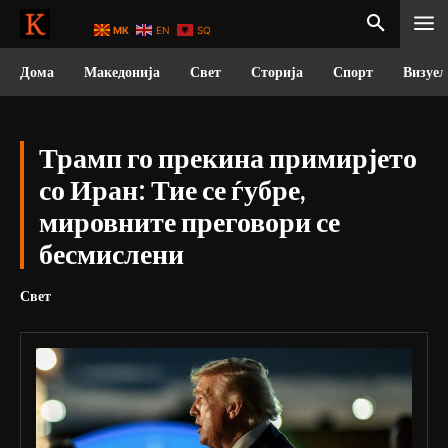
MK
EN
SQ
Дома
Македонија
Свет
Сторија
Спорт
Визуел
Трамп го прекина примирјето
со Иран: Тие се ѓубре,
мировните преговори се
бесмислени
Свет