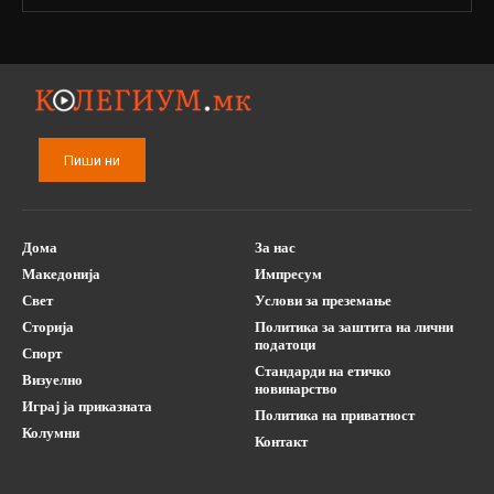
Пиши ни
Дома
За нас
Македонија
Импресум
Свет
Услови за преземање
Сторија
Политика за заштита на лични
податоци
Спорт
Стандарди на етичко
Визуелно
новинарство
Играј ја приказната
Политика на приватност
Колумни
Контакт