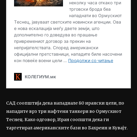
САД соопштија дека нападнале 80 ирански цели, по
нападите врз три нафтени танкери во Ормускиот
Теснец. Како одговор, Иран соопшти дека ги
таргетирал американските бази во Бахреин и Кувајт.