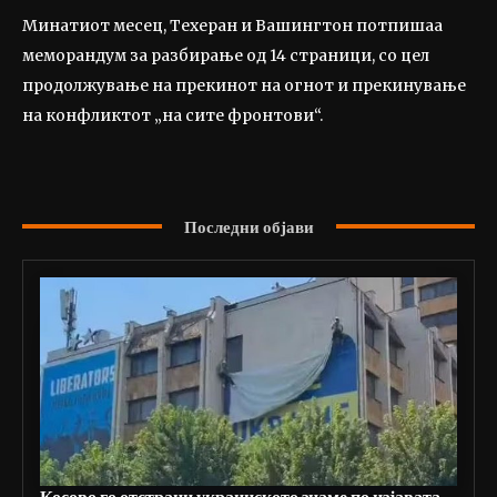
Минатиот месец, Техеран и Вашингтон потпишаа
меморандум за разбирање од 14 страници, со цел
продолжување на прекинот на огнот и прекинување
на конфликтот „на сите фронтови“.
Последни објави
Косово го отстрани украинското знаме по изјавата