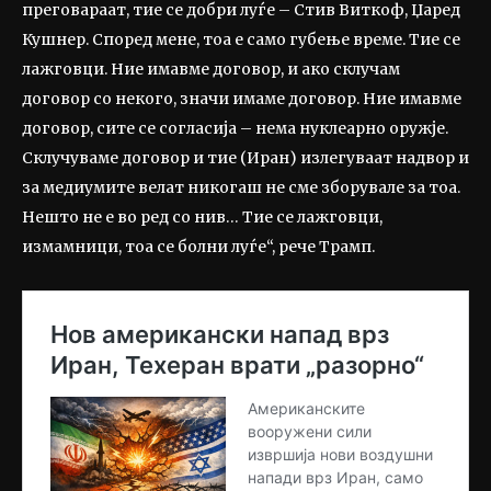
преговараат, тие се добри луѓе – Стив Виткоф, Џаред
Кушнер. Според мене, тоа е само губење време. Тие се
лажговци. Ние имавме договор, и ако склучам
договор со некого, значи имаме договор. Ние имавме
договор, сите се согласија – нема нуклеарно оружје.
Склучуваме договор и тие (Иран) излегуваат надвор и
за медиумите велат никогаш не сме зборувале за тоа.
Нешто не е во ред со нив… Тие сe лажговци,
измамници, тоа се болни луѓе“, рече Трамп.