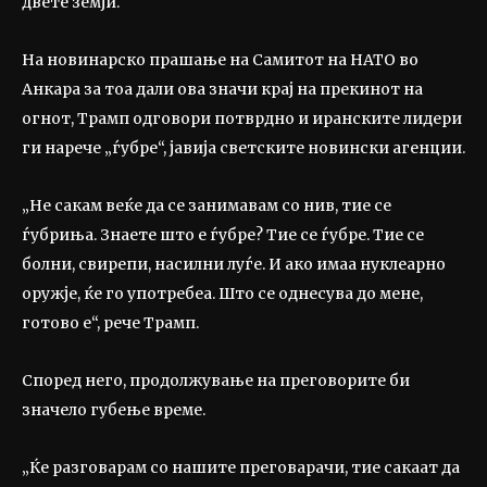
двете земји.
На новинарско прашање на Самитот на НАТО во
Анкара за тоа дали ова значи крај на прекинот на
огнот, Трамп одговори потврдно и иранските лидери
ги нарече „ѓубре“, јавија светските новински агенции.
„Не сакам веќе да се занимавам со нив, тие се
ѓубриња. Знаете што е ѓубре? Тие се ѓубре. Тие се
болни, свирепи, насилни луѓе. И ако имаа нуклеарно
оружје, ќе го употребеа. Што се однесува до мене,
готово е“, рече Трамп.
Според него, продолжување на преговорите би
значело губење време.
„Ќе разговарам со нашите преговарачи, тие сакаат да