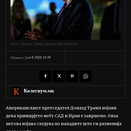
Фото: Доналд Трамп, архива (White House)
јули 8, 2026, 12:39
Објавено:
Колегиум.мк
Американскиот претседател Доналд Трамп изјави
дека примирјето меѓу САД и Иран е завршено. Оваа
негова изјава следува по нападите што ги разменија