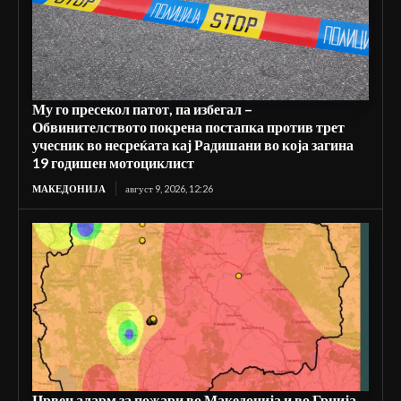
Му го пресекол патот, па избегал –
Обвинителството покрена постапка против трет
учесник во несреќата кај Радишани во која загина
19 годишен мотоциклист
МАКЕДОНИЈА
август 9, 2026, 12:26
Црвен аларм за пожари во Македонија и во Грција