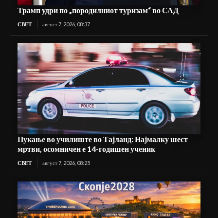
Трамп удри по „породилниот туризам“ во САД
СВЕТ
август 7, 2026, 08:37
Пукање во училиште во Тајланд: Најмалку шест
мртви, осомничен е 14-годишен ученик
СВЕТ
август 7, 2026, 08:25