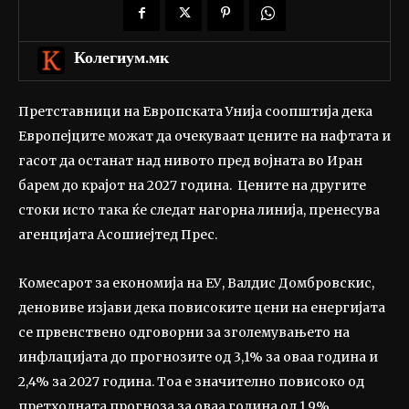
Колегиум.мк
Претставници на Европската Унија соопштија дека
Европејците можат да очекуваат цените на нафтата и
гасот да останат над нивото пред војната во Иран
барем до крајот на 2027 година. Цените на другите
стоки исто така ќе следат нагорна линија, пренесува
агенцијата Асошиејтед Прес.
Комесарот за економија на ЕУ, Валдис Домбровскис,
деновиве изјави дека повисоките цени на енергијата
се првенствено одговорни за зголемувањето на
инфлацијата до прогнозите од 3,1% за оваа година и
2,4% за 2027 година. Тоа е значително повисоко од
претходната прогноза за оваа година од 1,9%.