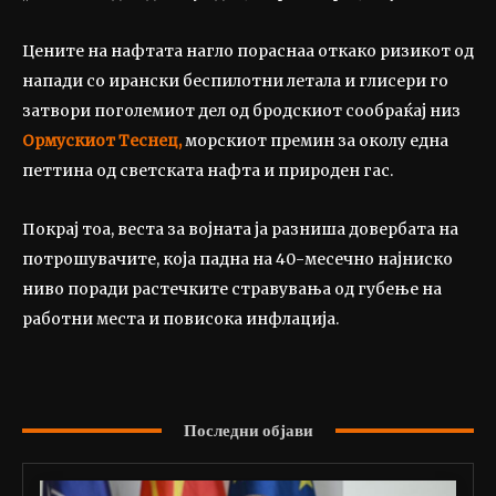
Цените на нафтата нагло пораснаа откако ризикот од
напади со ирански беспилотни летала и глисери го
затвори поголемиот дел од бродскиот сообраќај низ
Ормускиот Теснец,
морскиот премин за околу една
петтина од светската нафта и природен гас.
Покрај тоа, веста за војната ја разниша довербата на
потрошувачите, која падна на 40-месечно најниско
ниво поради растечките стравувања од губење на
работни места и повисока инфлација.
Последни објави