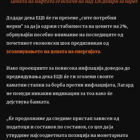
Цената на нафтата се искачи на над 126 долари за барел
Додаде дека ЕЦБ ќе ги преземе „сите потребни
мерки“ за да ја одржи стабилноста на цените на 2%,
обрнувајќи посебно внимание на последиците од
почетниот економски шок предизвикан од
зголемувањето на цената на енергијата.
Иако проекциите за повисока инфлација доведоа до
предвидувања дека ЕЦБ ќе ги зголеми своите
каматни стапки за борба против инфлацијата, Лагард
не понуди никакви индикации за тоа како ќе
дејствува банката.
„Ќе продолжиме да следиме пристап зависен од
податоци и состанок по состанок, со цел да ја
утврдиме најсоодветната позиција на монетарната