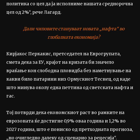
политика со цел да ја исполниме нашата среднорочна
цел од 2%“, рече Лагард.
Дали чиповите стануваат новата „нафта“ во
глобалната економија?
Кирјакос Перкакис, претседател на Еврогрупата,
смета дека за ЕУ, крајот на кризата би значело
враќање кон слободна пловидба без наметнување на
какви било патарини низ Ормускиот Теснец, од каде
што минува околу една петтина од светската нафта и
гас.
Тој потврди дека економскиот раст во рамките на
еврозоната ќе достигне 0,9% оваа година и 1,2% во
2027 година, што е пониско од претходната прогноза,
„но очигледно далеку од сценарио за рецесија“.