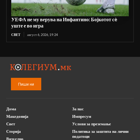
УЕФА не му верува на Инфантино: Бојкотот сè
уште е во игра
СВЕТ
август 6, 2026, 19:24
Пиши ни
Дома
За нас
Македонија
Импресум
Свет
Услови за преземање
Сторија
Политика за заштита на лични
податоци
Визуелно