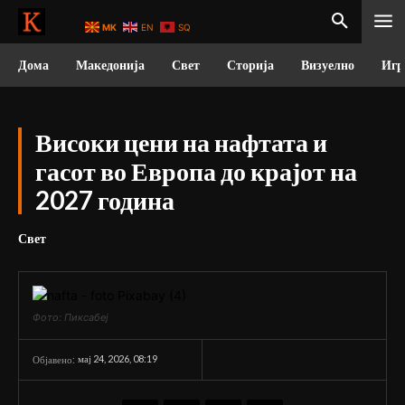
MK
EN
SQ
Дома
Македонија
Свет
Сторија
Визуелно
Игр
Високи цени на нафтата и
гасот во Европа до крајот на
2027 година
Свет
Фото: Пиксабеј
мај 24, 2026, 08:19
Објавено: