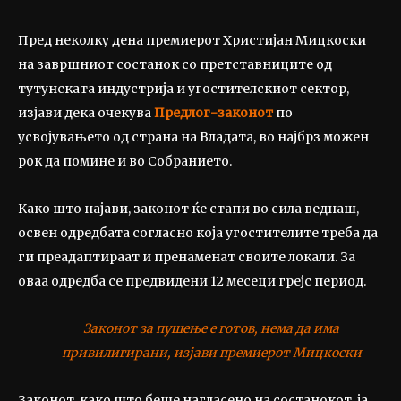
Пред неколку дена премиерот Христијан Мицкоски
на завршниот состанок со претставниците од
тутунската индустрија и угостителскиот сектор,
изјави дека очекува
Предлог-законот
по
усвојувањето од страна на Владата, во најбрз можен
рок да помине и во Собранието.
Како што најави, законот ќе стапи во сила веднаш,
освен одредбата согласно која угостителите треба да
ги преадаптираат и пренаменат своите локали. За
оваа одредба се предвидени 12 месеци грејс период.
Законот за пушење е готов, нема да има
привилигирани, изјави премиерот Мицкоски
Законот, како што беше нагласено на состанокот, ја