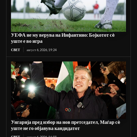
УЕФА не му верува на Инфантино: Бојкотот сè
уште е во игра
СВЕТ
август 6, 2026, 19:24
Унгарија пред избор на нов претседател, Маѓар сè
уште не го објавува кандидатот
СВЕТ
август 6, 2026, 16:55