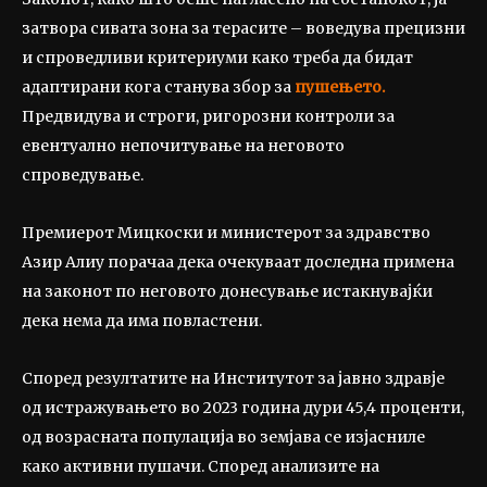
затвора сивата зона за терасите – воведува прецизни
и спроведливи критериуми како треба да бидат
адаптирани кога станува збор за
пушењето.
Предвидува и строги, ригорозни контроли за
евентуално непочитување на неговото
спроведување.
Премиерот Мицкоски и министерот за здравство
Азир Алиу порачаа дека очекуваат доследна примена
на законот по неговото донесување истакнувајќи
дека нема да има повластени.
Според резултатите на Институтот за јавно здравје
од истражувањето во 2023 година дури 45,4 проценти,
од возрасната популација во земјава се изјасниле
како активни пушачи. Според анализите на