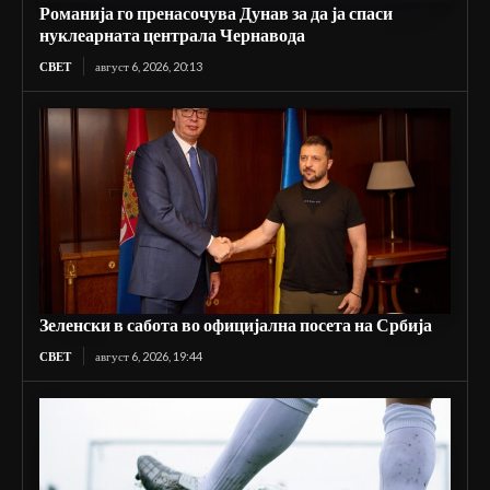
Романија го пренасочува Дунав за да ја спаси
нуклеарната централа Чернавода
СВЕТ
август 6, 2026, 20:13
Зеленски в сабота во официјална посета на Србија
СВЕТ
август 6, 2026, 19:44