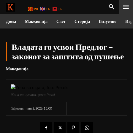
MK
EN
SQ
Дома
Македонија
Свет
Сторија
Визуелно
Игр
Владата го усвои Предлог –
законот за заштита од пушење
Македонија
Жена со цигара, фото Pexel
јуни 2, 2026, 18:00
Објавено: