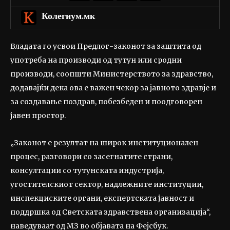
Колегиум.мк
Владата го усвои Предлог-законот за заштита од
употреба на производи од тутун или сродни
производи, соопшти Министерството за здравство,
додавајќи дека ова е важен чекор за јавното здравје и
за создавање поздрав, побезбеден и поодговорен
јавен простор.
„Законот е резултат на широк институционален
процес, разговори со засегнатите страни,
консултации со тутунската индустрија,
угостителскиот сектор, надлежните институции,
инспекциските органи, експертската јавност и
поддршка од Светската здравствена организација“,
наведуваат од МЗ во објавата на Фејсбук.