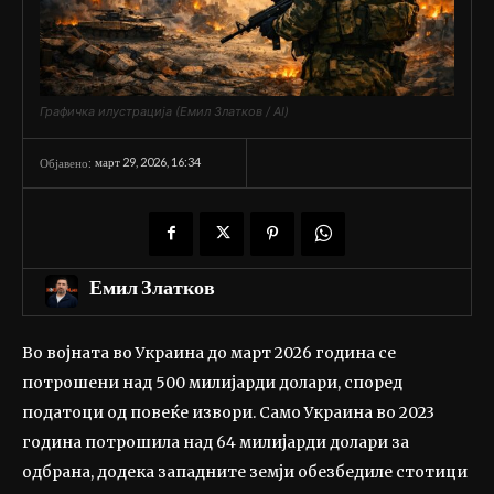
Графичка илустрација (Емил Златков / AI)
март 29, 2026, 16:34
Објавено:
Емил Златков
Во војната во Украина до март 2026 година се
потрошени над 500 милијарди долари, според
податоци од повеќе извори. Само Украина во 2023
година потрошила над 64 милијарди долари за
одбрана, додека западните земји обезбедиле стотици