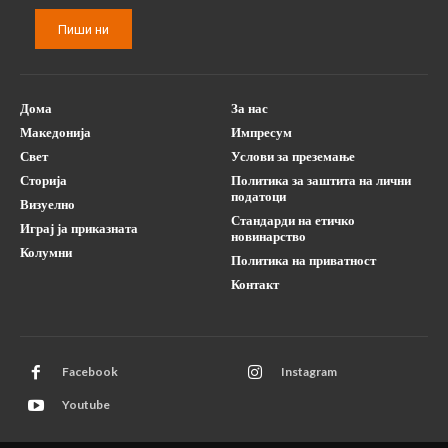
Пиши ни
Дома
За нас
Македонија
Импресум
Свет
Услови за преземање
Сторија
Политика за заштита на лични
податоци
Визуелно
Стандарди на етичко
Играј ја приказната
новинарство
Колумни
Политика на приватност
Контакт
Facebook
Instagram
Youtube