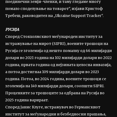
поединечни земји-членки, и таму гледаме многу
помало споделување на товарот“, изјави Кристоф
Требеш, раководител на „Ukraine Support Tracker“.
РУСИЈА
Според Стокхолмскиот меѓународен институт за
истражување на мирот (SIPRI), воените трошоци на
Русија се зголемија од нешто помалку од 66 милијарди
долари во 2021 година на 102 милијарди долари во 2022
година, првата година од нејзината целосна инвазија,
а потоа достигнаа 109 милијарди долари во 2023
година. Потоа, во 2024 година, воените трошоци се
зголемија на 149 милијарди долари, соопшти SIPRI.
Проценките за трошоците за одбрана на Русија во
2025 година варираат.
Според Јанис Клуге, истражувач во Германскиот
институт за меѓународни и безбедносни прашања,