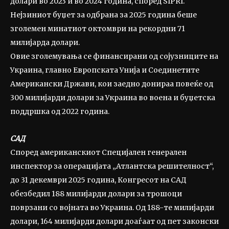
долари во 2023 и во 2024 година, според SIPRI.
Нејзиниот буџет за одбрана за 2025 година беше
зголемен минатиот октомври на рекордни 71
милијарда долари.
Овие зголемувања се финансирани од сојузниците на
Украина, главно Европската Унија и Соединетите
Американски Држави, кои заедно донираа повеќе од
300 милијарди долари за Украина во воена и буџетска
поддршка од 2022 година.
САД
Според американскиот Специјален генерален
инспектор за операцијата „Атлантска решителност“,
до 31 декември 2025 година, Конгресот на САД
обезбедил 188 милијарди долари за трошоци
поврзани со војната во Украина. Од 188-те милијарди
долари, 164 милијарди долари доаѓаат од пет законски