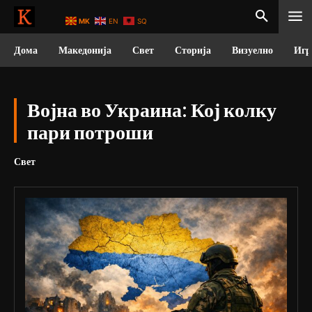
MK
EN
SQ
Дома
Македонија
Свет
Сторија
Визуелно
Игр
Војна во Украина: Кој колку
пари потроши
Свет