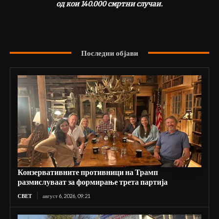
од кои 140.000 смртни случаи.
Последни објави
Конзервативните противници на Трамп
размислуваат за формирање трета партија
СВЕТ
август 6, 2026, 09:21