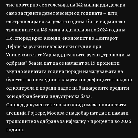
тие повторно се зголемија, на 142 милијарди долари
само за првите девет месеци од годината – што,
екстраполирано за целата година, би ги надминало
трошоците од 149 милијарди долари во 2024 година.
Но, според Крег Кенеди, економист во Центарот
Дејвис за руски и евроазиски студии при
Универзитетот Харвард, реалните руски „трошоци за
одбрана“ беа на пат да се намалат за 15 проценти
вкупно минатата година поради намалувањата на
буџетот во последниот квартал по дефицитот надвор
од контрола и поради падот на банкарските кредити
кон одбранбената индустриска база.
Според документите во кои увид имала новинската
агенција Ројтерс, Москва е на добар пат да ги намали
трошоците за одбрана за најмалку 7 проценти во 2026
година.