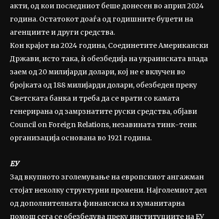
акти, од кои последниот беше донесен во април 2024
година. Остатокот доаѓа од годишните буџети на
агенциите и други средства.
Кон крајот на 2024 година, Соединетите Американски
Држави, исто така, ѝ обезбедија на украинската влада
заем од 20 милијарди долари, кој не е вклучен во
бројката од 188 милијарди долари, обезбеден преку
Светската банка и треба да се врати со камата
генерирана од замрзнатите руски средства, објави
Council on Foreign Relations, незавината тинк-тенк
организација основана во 1921 година.
ЕУ
Зад вкупното зголемување на европскиот ангажман
стојат неколку структурни промени. Најголемиот дел
од дополнителната финансиска и хуманитарна
помош сега се обезбедува преку институциите на ЕУ