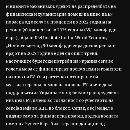
и нивните механизми. Уделот на распределбата на
финансиска и хуманитарна помош на ниво на ЕУ
порасна од околу 50 проценти во 2022 година на
речиси 90 проценти во 2025 година (35,1 милијарди
евра), објави Kiel Institute for the World Economy.
„Новиот заем од 90 милијарди евра договорен кон
крајот на 2025 година е дел од општ тренд.
Растечките буџетски потреби на Украина сега во
голема мера се финансираат преку заеми и грантови
на ниво на ЕУ. Ова растечко потпирање на
мултилатерална помош на ниво на ЕУ значи дека
поддршката за Украина е поправедно распределена
низ цела ЕУ, имено во согласност со учеството на
секоја земја во БДП во блокот. Сепак, овој модел е
видлив само за финансиска помош, додека воената
помош сè уште бара билатерални донации од