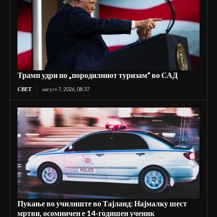
Трамп удри по „породилниот туризам“ во САД
СВЕТ
август 7, 2026, 08:37
Пукање во училиште во Тајланд: Најмалку шест
мртви, осомничен е 14-годишен ученик