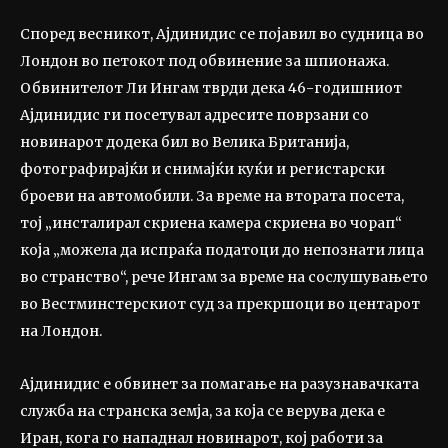
Според весникот, Ајдинидис се појавил во судница во
Лондон во петокот под обвинение за шпионажа.
Обвинителот Ли Ингам тврди дека 46-годишниот
Ајдинидис ги посетувал адресите поврзани со
новинарот додека бил во Велика Британија,
фотографирајќи и снимајќи куќи и регистарски
броеви на автомобили. За време на втората посета,
тој „инсталирал скриена камера скриена во чорап“
која „можела да испраќа податоци до непознати лица
во странство“, рече Ингам за време на сослушувањето
во Вестминстерскиот суд за прекршоци во центарот
на Лондон.
Ајдинидис е обвинет за помагање на разузнавачката
служба на странска земја, за која се верува дека е
Иран, кога го нападнал новинарот, кој работи за