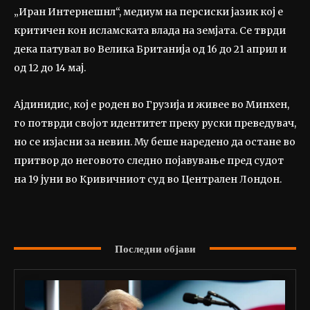
„Иран Интернешнл“, медиум на персиски јазик кој е
критичен кон исламската влада на земјата. Се тврди
дека патувал во Велика Британија од 16 до 21 април и
од 12 до 14 мај.
Ајдинидис, кој е роден во Грузија и живее во Минхен,
го потврди својот идентитет преку руски преведувач,
но се изјасни за невин. Му беше наредено да остане во
притвор до неговото следно појавување пред судот
на 19 јуни во Кривичниот суд во Централен Лондон.
Последни објави