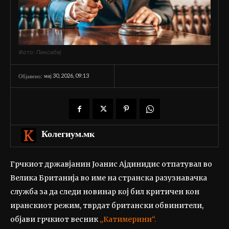
Фото: Пиксабеј
мај 30, 2026, 09:13
Објавено:
Колегиум.мк
Грчкиот државјанин Јоанис Ајдинидис отпатувал во
Велика Британија во име на странска разузнавачка
служба за да следи новинар кој бил критичен кон
иранскиот режим, тврдат британски обвинители,
објави грчкиот весник
„Катимерини“.