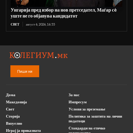
Унгарија пред избор на нов претседател, Маѓар сè
уште не го објавува кандидатот
СВЕТ
август 6, 2026, 16:55
Пиши ни
Дома
За нас
Македонија
Импресум
Свет
Услови за преземање
Сторија
Политика за заштита на лични
податоци
Визуелно
Стандарди на етичко
Играј ја приказната
новинарство