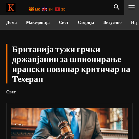
MK
EN
SQ
Дома
Македонија
Свет
Сторија
Визуелно
Игр
Британија тужи грчки
државјанин за шпионирање
ирански новинар критичар на
Техеран
Свет