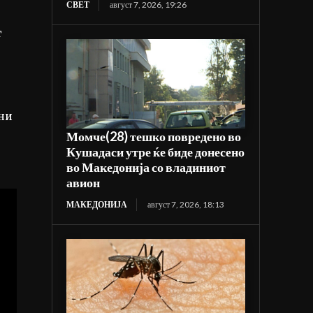
СВЕТ
август 7, 2026, 19:26
т
мни
Момче(28) тешко повредено во
Кушадаси утре ќе биде донесено
во Македонија со владиниот
авион
МАКЕДОНИЈА
август 7, 2026, 18:13