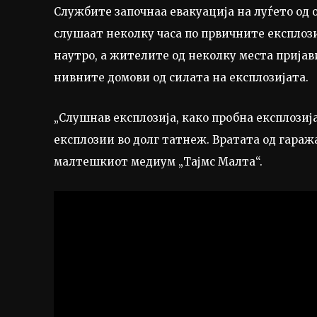
Службите започнаа евакуација на луѓето од 
слушаат неколку часа по првичните експлози
наутро, а жителите од неколку места пријав
нивните домови од силата на експлозијата.
„Слушнав експлозија, како пробна експлозија
експлозии во долг татнеж. Вратата од гаража
малтешкиот медиум „Тајмс Малта“.