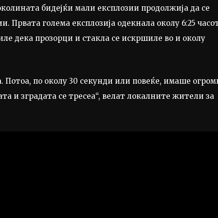
околината бидејќи мали експлозии продолжија да се
и. Првата голема експлозија одекнала околу 6:25 часо
иле дека прозорци и стакла се искршиле во и околу
. Потоа, по околу 30 секунди или повеќе, имаше огро
та и зградата се тресеа“, велат локалните жители за