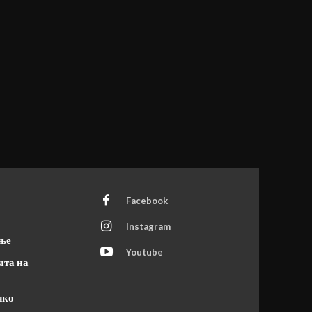
Facebook
Instagram
ање
Youtube
ита на
чко