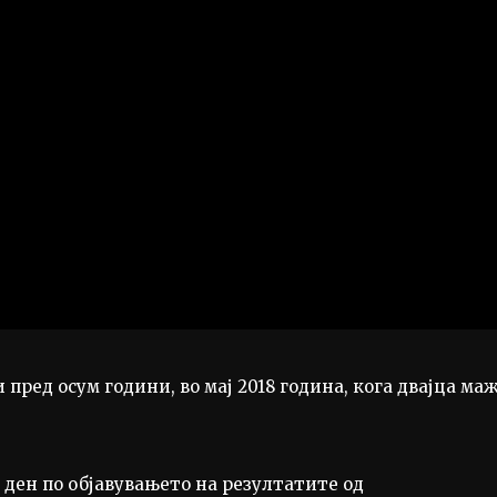
пред осум години, во мај 2018 година, кога двајца ма
 ден по објавувањето на резултатите од