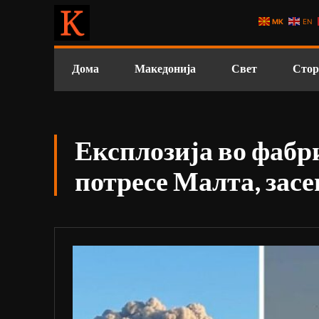
MK
EN
Дома
Македонија
Свет
Стор
Експлозија во фабри
потресе Малта, зас