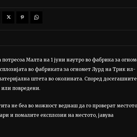
 потресоа Малта на 1 јуни наутро во фабрика за огном
ксплозијата во фабриката за огномет Лурд на Трик ил-
материјална штета во околината. Според досегашните
 или повредени.
та не беа во можност веднаш да го проверат местото
ри и помалите експлозии на местото, јавува