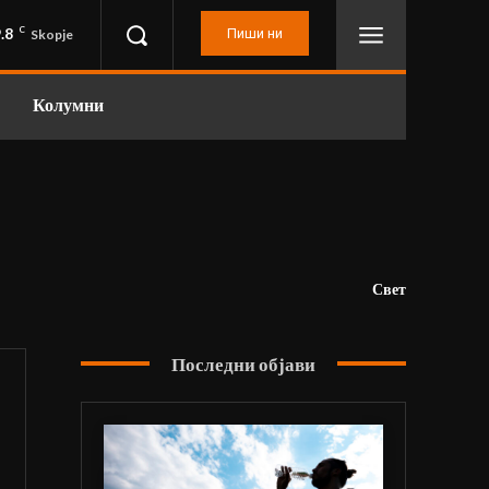
.8
C
Пиши ни
Skopje
Колумни
Свет
Последни објави