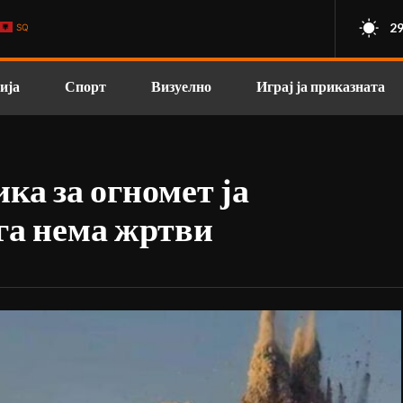
29
SQ
ија
Спорт
Визуелно
Играј ја приказната
ка за огномет ја
ега нема жртви