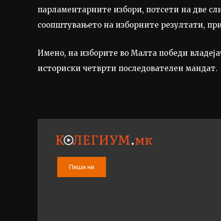
парламентарните избори, потсети на две сли
соопштувањето на изборните резултати, пр
Имено, на изборите во Малта победи владеја
историски четврти последователен мандат.
Пиши ни