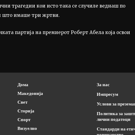
чни трагедии кои исто така се случиле веднаш по
и што имаше три жртви.
чката партија на премиерот Роберт Абела која освои
Дома
За нас
Македонија
Импресум
Свет
Услови за презем
Сторија
Политика за зашт
лични податоци
Спорт
Визуелно
Стандарди на ети
новинарство