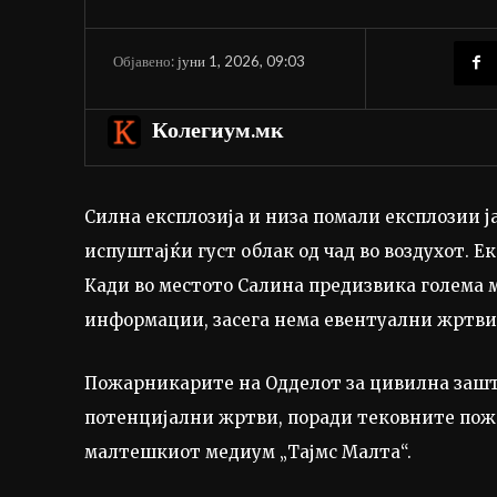
јуни 1, 2026, 09:03
Објавено:
Колегиум.мк
Силна експлозија и низа помали експлозии ja
испуштајќи густ облак од чад во воздухот. Е
Кади во местото Салина предизвика голема 
информации, засега нема евентуални жртви
Пожарникарите на Одделот за цивилна зашти
потенцијални жртви, поради тековните пожа
малтешкиот медиум „Тајмс Малта“.