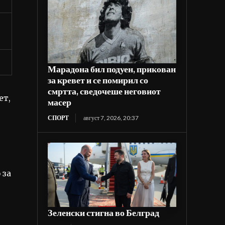
Марадона бил подуен, прикован
за кревет и се помирил со
смртта, сведочеше неговиот
ет,
масер
СПОРТ
август 7, 2026, 20:37
 за
Зеленски стигна во Белград