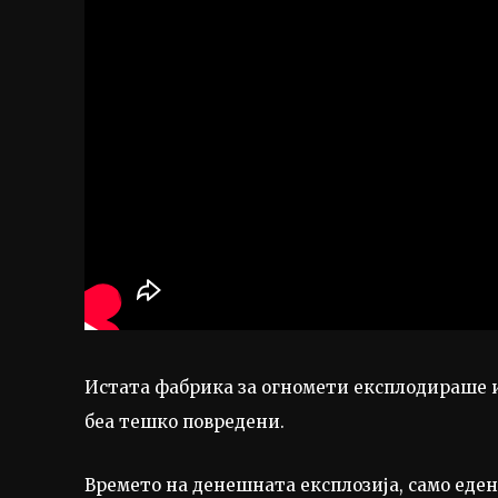
Истата фабрика за огномети експлодираше и 
беа тешко повредени.
Времето на денешната експлозија, само еден