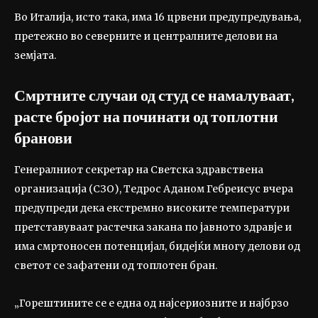
Во Италија, исто така, има 16 црвени предупредувања,
претежно во северните и централните делови на
земјата.
Смртните случаи од студ се намалуваат,
расте бројот на починати од топлотни
бранови
Генералниот секретар на Светска здравствена
организација (СЗО), Тедрос Аданом Гебреисус вчера
предупреди дека екстремно високите температури
претставуваат растечка закана по јавното здравје и
има смртоносен потенцијал, бидејќи многу делови од
светот се зафатени од топлотен бран.
„Горештините се е една од најсериозните и најбрзо