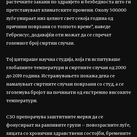
растечките закани по здравјето и безбедноста што ги
претставуваат климатските промени. Околу 500.000
луѓе умираат низ целиот свет секоја година од
причини поврзани со топлото време“, наведе
Гебреисус, додавајќи оти можат да се спречат
големиот број смртни случаи.
Тој цитираше научна студија, која ги испитуваше
глобалните температури и смртните случаи од 2000
до 2019 година. Истражувањето покажа дека се
намалуваат смртните случаи поврзани со студ, а се
зголемува бројот на починати од екстремно високите
температури.
СЗО препорачува заштитните мерки да се
фокусираат на ранливите групи – повозрасните луѓе,
лицата со хронични здравствени состојби, бремените