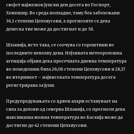
својот најжежок јунски ден досега во Госпорт,
Хемпшир. Во среда попладне, таму беа забележани
36,1 степени Целзиусови, а прогнозите се дека
денеска тие може да достигнат и до 38.
Шпанија, исто така, се соочува со горештини во
последните неколку дена. Нејзината метеоролошка
агенција објави дека просечната дневна температура
во понеделник била 28,08 степени Целзиусови и 28,17
во вторникот – највисоката температура досега
регистрирана за јуни.
Предупредувањата со црвен аларм остануваат на
сила за делови од северна Шпанија, со прогнози дека
максимална можна температура во Баскија може да
достигне до 42 степени Целзиусови.