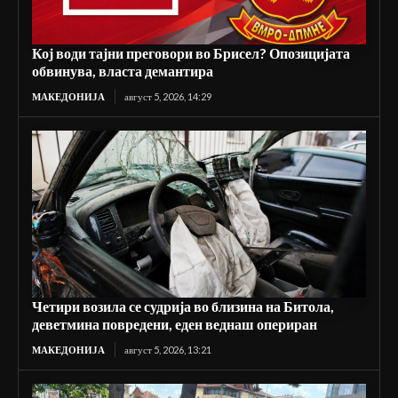
Кој води тајни преговори во Брисел? Опозицијата
обвинува, власта демантира
МАКЕДОНИЈА
август 5, 2026, 14:29
Четири возила се судрија во близина на Битола,
деветмина повредени, еден веднаш опериран
МАКЕДОНИЈА
август 5, 2026, 13:21