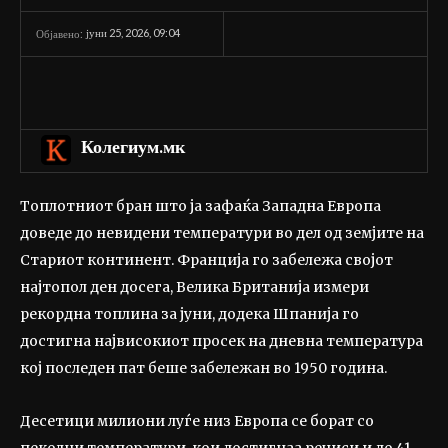
јуни 25, 2026, 09:04
Објавено:
Колегиум.мк
Топлотниот бран што ја зафаќа Западна Европа
доведе до невидени температури во дел од земјите на
Стариот континент. Франција го забележа својот
најтопол ден досега, Велика Британија измери
рекордна топлина за јуни, додека Шпанија го
достигна највисокиот просек на дневна температура
кој последен пат беше забележан во 1950 година.
Десетици милиони луѓе низ Европа се борат со