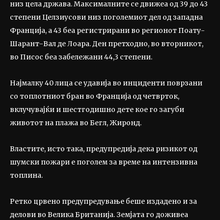
низ цела држава. Максималните се движеа од 39 до 43
степени Целзиусови низ поголемиот дел од западна
Франција, а 43 беа регистрирани во регионот Поату-
Шарант-Вал де Лоара. Ден претходно, во вторникот,
во Писос беа забележани 44,3 степени.
Најмалку 40 лица се удавија во инциденти поврзани
со топлотниот бран во Франција од четврток,
вклучувајќи и шестгодишно дете кое го загуби
животот на плажа во Бегл, Жиронд.
Властите, исто така, предупредија дека ризикот од
шумски пожари е поголем за време на интензивна
топлина.
Ретко црвено предупредување беше издадено и за
делови во Велика Британија. Земјата го доживеа