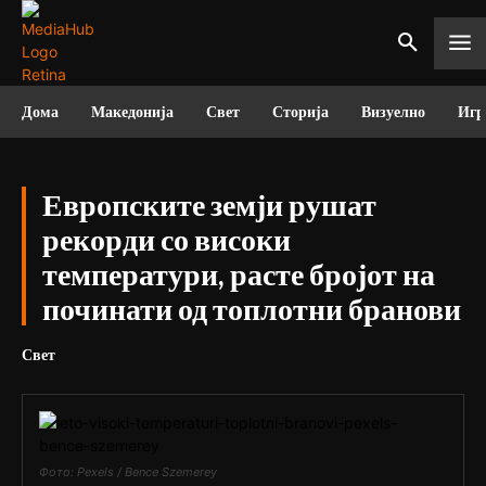
Дома
Македонија
Свет
Сторија
Визуелно
Игр
Европските земји рушат
рекорди со високи
температури, расте бројот на
починати од топлотни бранови
Свет
Фото: Pexels / Bence Szemerey