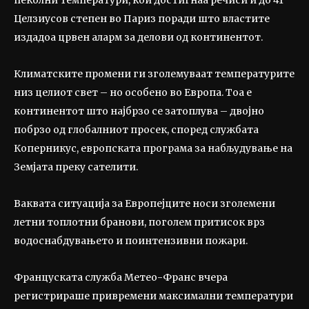
пеколни температури, кои достигнаа речиси и до 41
Целзиусов степен во Париз поради што властите
издадоа црвен аларм за делови од континентот.
Климатските промени ги зголемуваат температурите
низ целиот свет – но особено во Европа. Тоа е
континентот што најбрзо се затоплува – двојно
побрзо од глобалниот просек, според службата
Коперникус, европската програма за набљудување на
Земјата преку сателити.
Ваквата ситуација за Европејците носи зголемени
летни топлотни бранови, поголем притисок врз
водоснабдувањето и поинтензивни пожари.
Француската служба Метео-Франс вчера
регистрираше привремени максимални температури