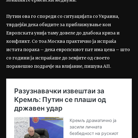
Путин ова го спореди со ситуацијата со Украина,
тврдејќи дека обидите за приближување кон
Европската унија таму довеле до длабока криза и
конфликт. Со тоа Москва практично ја испраќа
истата порака – дека европскиот пат има цена – што
со години ја испраќаше до земјите од своето
поранешно подрачје на влијание, пишува АП.