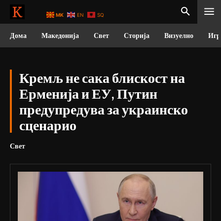
MK
EN
SQ
Дома
Македонија
Свет
Сторија
Визуелно
Игр
Кремљ не сака блискост на
Ерменија и ЕУ, Путин
предупредува за украинско
сценарио
Свет