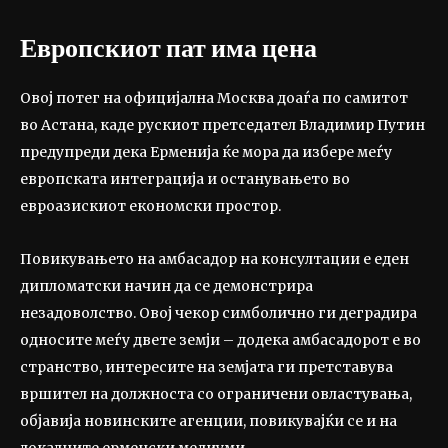
Европскиот пат има цена
Овој потег на официјална Москва доаѓа по самитот
во Астана, каде рускиот претседател Владимир Путин
предупреди дека Ерменија ќе мора да избере меѓу
европската интеграција и останувањето во
евроазискиот економски простор.
Повикувањето на амбасадор на консултации е еден
дипломатски начин да се демонстрира
незадоволство. Овој чекор симболично ги деградира
односите меѓу двете земји – додека амбасадорот е во
странство, интересите на земјата ги претставува
вршител на должноста со ограничени овластувања,
објавија новинските агенции, повикувајќи се и на
локалните ерменски медиуми.