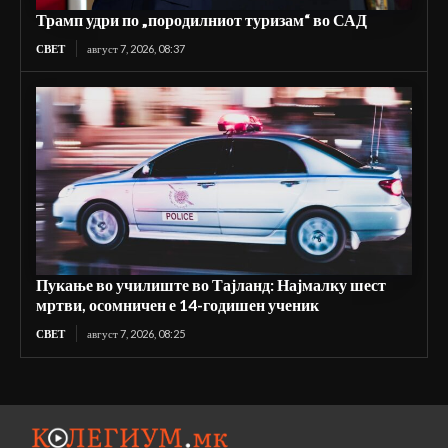
Трамп удри по „породилниот туризам“ во САД
СВЕТ
август 7, 2026, 08:37
Пукање во училиште во Тајланд: Најмалку шест
мртви, осомничен е 14-годишен ученик
СВЕТ
август 7, 2026, 08:25