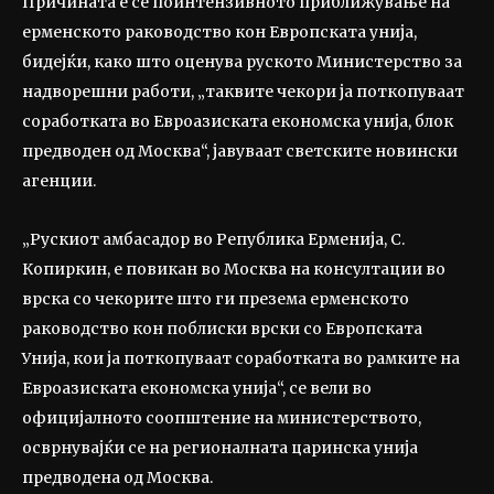
Причината е сè поинтензивното приближување на
ерменското раководство кон Европската унија,
бидејќи, како што оценува руското Министерство за
надворешни работи, „таквите чекори ја поткопуваат
соработката во Евроазиската економска унија, блок
предводен од Москва“, јавуваат светските новински
агенции.
„Рускиот амбасадор во Република Ерменија, С.
Копиркин, е повикан во Москва на консултации во
врска со чекорите што ги презема ерменското
раководство кон поблиски врски со Европската
Унија, кои ја поткопуваат соработката во рамките на
Евроазиската економска унија“, се вели во
официјалното соопштение на министерството,
осврнувајќи се на регионалната царинска унија
предводена од Москва.