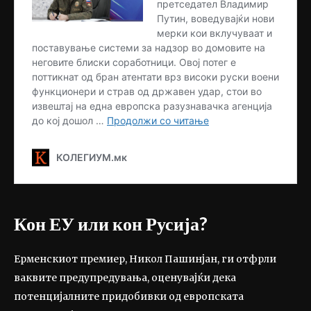
Кон ЕУ или кон Русија?
Ерменскиот премиер, Никол Пашинјан, ги отфрли
ваквите предупредувања, оценувајќи дека
потенцијалните придобивки од европската