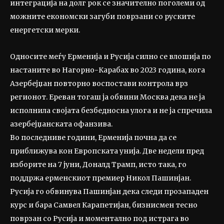
интеграција на долг рок се значително поголеми од
можните економски загуби поврзани со руските
енергетски мерки.
Односите меѓу Ерменија и Русија силно се влошија по
настаните во Нагорно-Карабах во 2023 година, кога
Азербејџан повторно воспостави контрола врз
регионот. Ереван тогаш ја обвини Москва дека не ја
исполнила својата безбедносна улога и не ја спречила
азербејџанската офанзива.
Во последниве години, Ерменија почна да се
приближува кон Европската унија. Две недели пред
изборите на 7 јуни, Доналд Трамп, исто така, го
поддржа ерменскиот премиер Никол Пашинјан.
Русија го обвинува Пашинјан дека следи прозападен
курс и бара Самвел Карапетијан, бизнисмен тесно
поврзан со Русија и моментално под истрага во