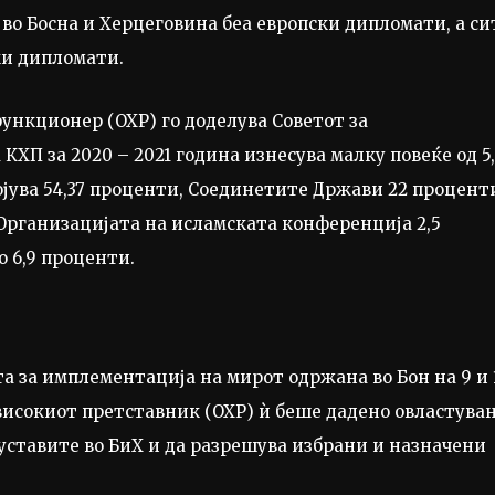
во Босна и Херцеговина беа европски дипломати, а си
ки дипломати.
ункционер (ОХР) го доделува Советот за
ХП за 2020 – 2021 година изнесува малку повеќе од 5,
ојува 54,37 проценти, Соединетите Држави 22 процент
, Организацијата на исламската конференција 2,5
о 6,9 проценти.
а за имплементација на мирот одржана во Бон на 9 и 
 високиот претставник (ОХР) ѝ беше дадено овластува
 уставите во БиХ и да разрешува избрани и назначени