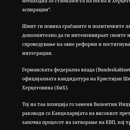
неопходна за стабилноста на Босна и Херце
аспирации“.
Шмит ги повика граѓаните и политичките ли
дополнително да ги интензивираат своите на
спроведување на овие реформи и постигнува
интеграции.
Германската федерална влада (Bundeskabinet
официјалната кандидатура на Кристијан Шмит
Херцеговина (БиХ).
Тој на таа позиција го замени Валентин Инцк
раководи со Канцеларијата на високиот прет
започна процесот на затворање на КВП, кој т