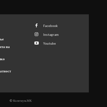
Facebook
Instagram
ање
Youtube
ита на
чко
атност
© Колегиум.МК