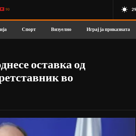
29
SQ
ија
Спорт
Визуелно
Играј ја приказната
несе оставка од
ретставник во