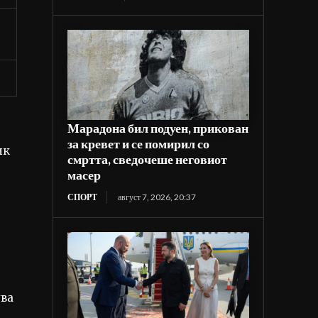
Марадона бил подуен, прикован
за кревет и се помирил со
ик
смртта, сведочеше неговиот
масер
СПОРТ
август 7, 2026, 20:37
ува