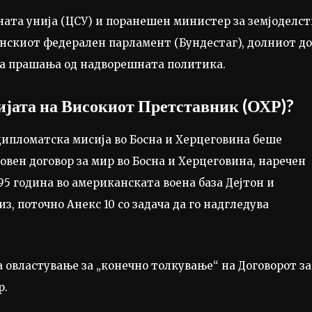
ата унија (ЦСУ) и поранешен министер за земјоделст
анскиот федерален парламент (Бундестаг), долниот д
за прашања од надворешната политика.
јата на Високиот Претставник (ОХР)?
дипломатска мисија во Босна и Херцеговина беше
овен договор за мир во Босна и Херцеговина, наречен
95 година во американската воена база Дејтон и
з, поточно Анекс 10 со задача да го надгледува
 овластување за „конечно толкување“ на Договорот за
р.