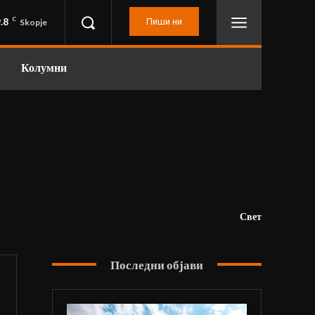
.8
C
Пиши ни
Skopje
Колумни
Свет
Последни објави