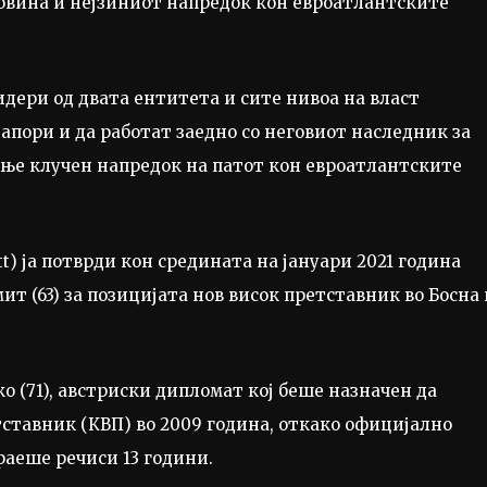
говина и нејзиниот напредок кон евроатлантските
дери од двата ентитета и сите нивоа на власт
пори и да работат заедно со неговиот наследник за
ње клучен напредок на патот кон евроатлантските
t) ја потврди кон средината на јануари 2021 година
 (63) за позицијата нов висок претставник во Босна 
о (71), австриски дипломат кој беше назначен да
ставник (КВП) во 2009 година, откако официјално
раеше речиси 13 години.