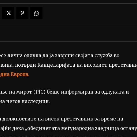
е лична одлука да ја заврши својата служба во
овина, потврди Канцеларијата на високиот претставн
дна Европа.
ање на мирот (PIC) беше информиран за одлуката и
на негов наследник.
а должностите на висок претставник за време на
вајќи дека „обединетата меѓународна заедница остан