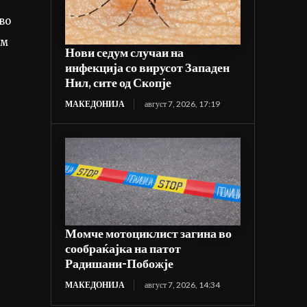
во
ом
Нови седум случаи на
инфекција со вирусот Западен
Нил, сите од Скопје
МАКЕДОНИЈА
август 7, 2026, 17:19
Момче мотоциклист загина во
сообраќајка на патот
Радишани-Побожје
МАКЕДОНИЈА
август 7, 2026, 14:34