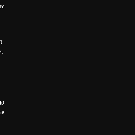
те
3
и,
10
ње