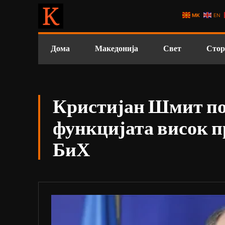
MK
EN
Дома
Македонија
Свет
Стор
Кристијан Шмит под
функцијата висок п
БиХ