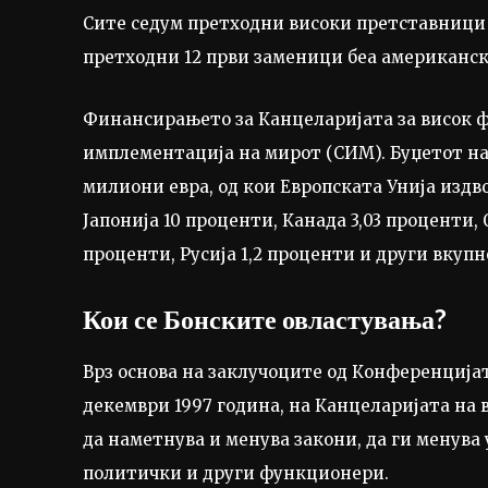
Сите седум претходни високи претставници 
претходни 12 први заменици беа американс
Финансирањето за Канцеларијата за висок ф
имплементација на мирот (СИМ). Буџетот на К
милиони евра, од кои Европската Унија издв
Јапонија 10 проценти, Канада 3,03 проценти
проценти, Русија 1,2 проценти и други вкупн
Кои се Бонските овластувања?
Врз основа на заклучоците од Конференцијат
декември 1997 година, на Канцеларијата на
да наметнува и менува закони, да ги менува
политички и други функционери.