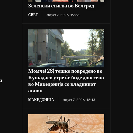
Зеленски стигна во Белград
СВЕТ
август 7, 2026, 19:26
Момче(28) тешко повредено во
Кушадаси утре ќе биде донесено
и
во Македонија со владиниот
авион
МАКЕДОНИЈА
август 7, 2026, 18:13