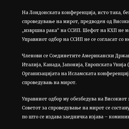
На Лондонската конференција, исто така, б
спроведување на мирот, предводен од Висок
„извршна рака“ на ССИП. Шефот на КХП не м
Управниот одбор на ССИП не се согласат со н
Членови се Соединетите Американски Држави
Италија, Канада, Јапонија, Европската Унија
Организацијата на Исламската конференција 
спроведувањ на мирот.
Управниот одбор му обезбедува на Високиот
Советот за спроведување на мирот се соста
по што се издава заедничка изјава – коминик