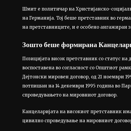
Шмит е политичар на Христијанско-социјалн
на Германија. Тој беше претставник во герм
на претставниците, и е особено ангажиран 
Зошто беше формирана Канцелари
Позицијата висок претставник со статус на 
воспоставена во согласност со Општиот рамк
Дејтонски мировен договор, од 21 ноември 19
потпишан на 14 декември 1995 година во Пари
спроведувањето на мировниот договор.
Канцеларијата на високиот претставник има
цивилно спроведување на мировниот догово