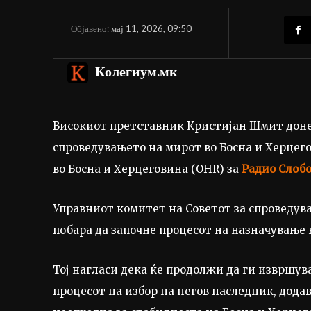
мај 11, 2026, 09:50
Објавено:
Колегиум.мк
Високиот претставник Кристијан Шмит донес
спроведувањето на мирот во Босна и Херцег
во Босна и Херцеговина (OHR) за
Радио Слобо
Управниот комитет на Советот за спроведув
побара да започне процесот на назначување 
Тој нагласи дека ќе продолжи да ги извршув
процесот на избор на негов наследник, дода