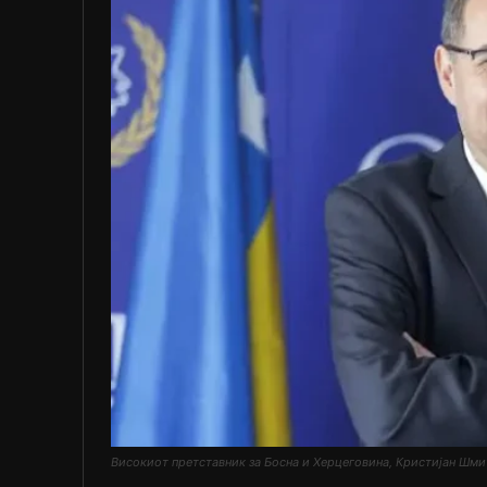
Високиот претставник за Босна и Херцеговина, Кристијан Шми