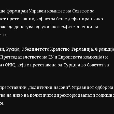
еше формиран Управен комитет на Советот за
иот претставник, кој потоа беше дефиниран како
оже да донесува одлуки ако земјите-членки на
его.
, Русија, Обединетото Кралство, Германија, Франциј
 (Претседателството на ЕУ и Европската комисија) и
(ОИК), која е претставена од Турција во Советот за
 претставник „политички насоки“. Управниот одбор на
нува на ниво на политички директори двапати годишно
е.