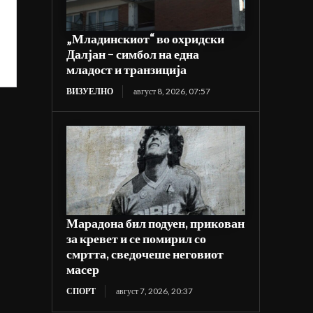
„Младинскиот“ во охридски
Далјан – симбол на една
младост и транзиција
ВИЗУЕЛНО
август 8, 2026, 07:57
Марадона бил подуен, прикован
за кревет и се помирил со
смртта, сведочеше неговиот
масер
СПОРТ
август 7, 2026, 20:37