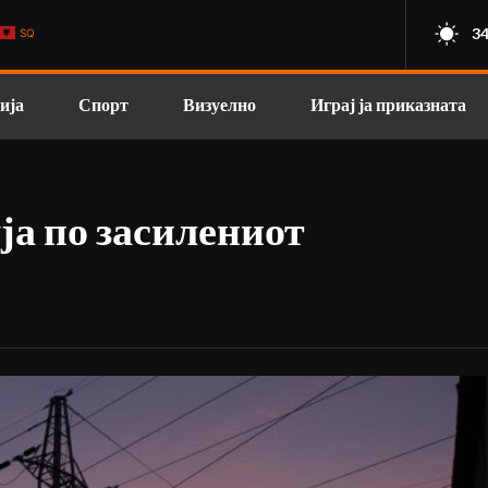
34
SQ
ија
Спорт
Визуелно
Играј ја приказната
уја по засилениот