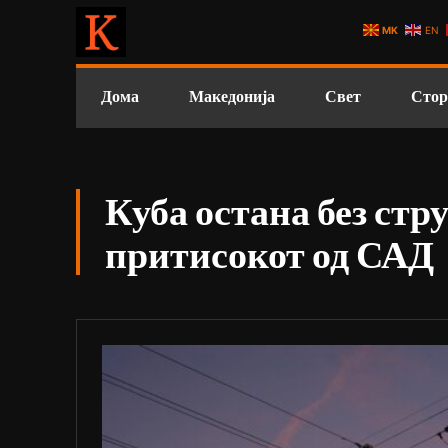
MK
EN
Дома
Македонија
Свет
Стор
Куба остана без стр
притисокот од САД