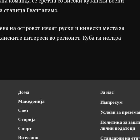
на команда се сретна со високи кубански воени
а станица Гвантанамо.
ка на островот имаат руски и кинески места за
анските интереси во регионот. Куба ги негира
Дома
За нас
Македонија
Импресум
Свет
Услови за презем
Сторија
Политика за зашт
лични податоци
Спорт
Визуелно
Стандарди на ети