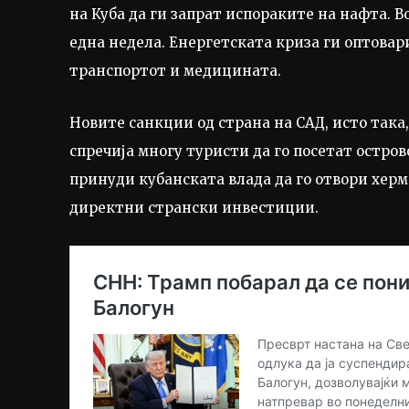
на Куба да ги запрат испораките на нафта. 
една недела. Енергетската криза ги оптовар
транспортот и медицината.
Новите санкции од страна на САД, исто така
спречија многу туристи да го посетат острово
принуди кубанската влада да го отвори хер
директни странски инвестиции.