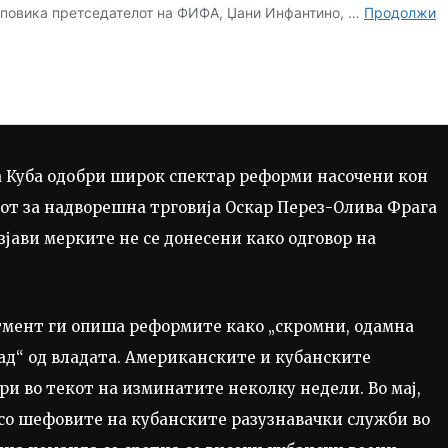
 Куба одобри широк спектар реформи насочени кон
от за надворешна трговија Оскар Перез-Олива Фрага
јави мерките не се донесени како одговор на
тмент ги опиша реформите како „скромни, одамна
ад“ од владата. Американските и кубанските
и во текот на изминатите неколку недели. Во мај,
 со шефовите на кубанските разузнавачки служби во