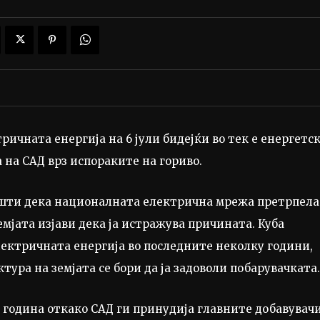
ричната енергија на 6 јули бидејќи во тек е енергетс
 на САД врз испораките на гориво.
пшти дека националната електрична мрежа претрпела
емјата изјави дека ја истражува причината. Куба
ектричната енергија во последните неколку години,
ура на земјата се бори да ја задоволи побарувачката.
а година откако САД ги принудија главните добавувач