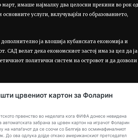
Во март, имаше најмалку два целосни прекини во рок о
и основните услуги, вклучувајќи го образованието,
, дополнително ја влошија кубанската економија и
т. САД велат дека економскиот застој има за цел да ја
метичкиот политички систем на островот и да дозволи