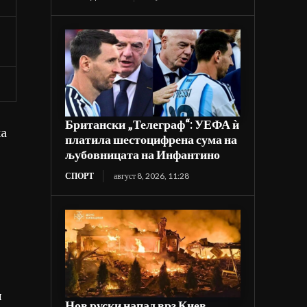
Британски „Телеграф“: УЕФА ѝ
ка
платила шестоцифрена сума на
љубовницата на Инфантино
СПОРТ
август 8, 2026, 11:28
и
Нов руски напад врз Киев