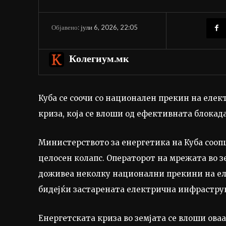
јули 6, 2026, 22:05
Објавено:
Колегиум.мк
Куба се соочи со национален прекин на елект
криза, која се влоши од ефективната блокада
Министерството за енергетика на Куба соо
целосен колапс. Операторот на мрежата во з
доживеа неколку национални прекини на ел
бидејќи застарената електрична инфраструкт
Енергетската криза во земјата се влоши ова