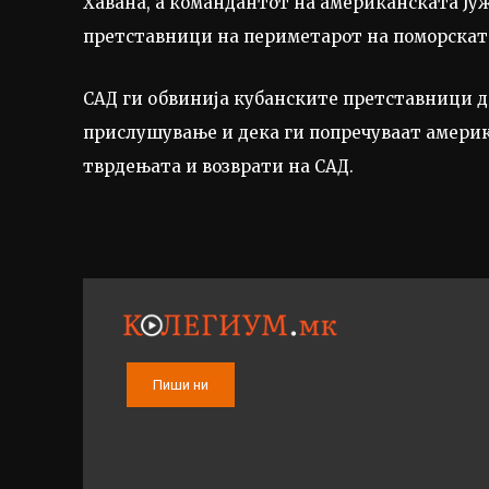
Хавана, а командантот на американската Јуж
претставници на периметарот на поморскат
САД ги обвинија кубанските претставници де
прислушување и дека ги попречуваат америк
тврдењата и возврати на САД.
Пиши ни