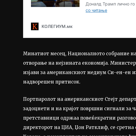
Минатиот месец, Националното собрание на
отворање на нејзината економија. Министер
изјави за американскиот медиум Си-ен-ен из
надворешен притисок.
Портпаролот на американскиот Стејт депар
задоцнети и на крајот површни сигнали за ч
претставници одржаа повеќекратни разговор
директорот на ЦИА, Џон Ратклиф, се сретна