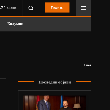
.7
C
Пиши ни
Skopje
Колумни
Свет
Последни објави