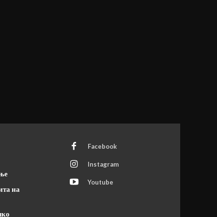
Facebook
Instagram
ање
Youtube
ита на
чко