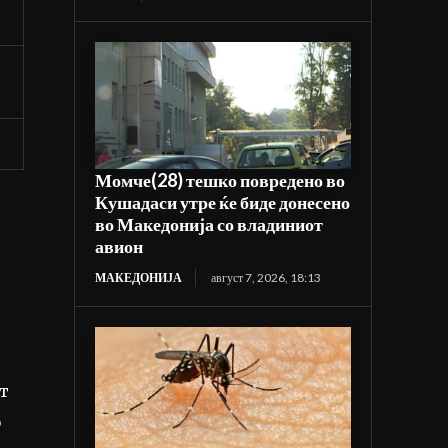
Момче(28) тешко повредено во
Кушадаси утре ќе биде донесено
во Македонија со владиниот
авион
МАКЕДОНИЈА
август 7, 2026, 18:13
от
о