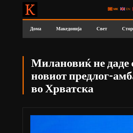
MK
EN
Дома
Македонија
Свет
Стор
Милановиќ не даде 
новиот предлог-амб
во Хрватска