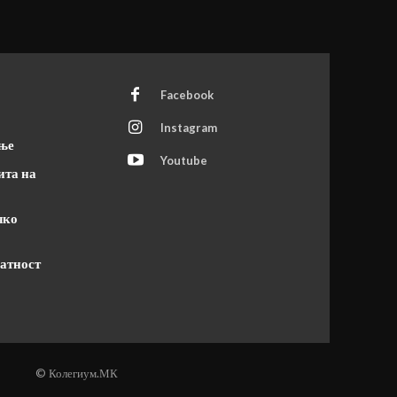
Facebook
Instagram
ање
Youtube
ита на
чко
атност
© Колегиум.МК