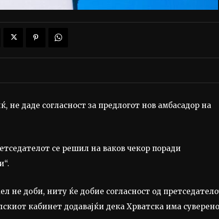
, не даде согласност за предлогот нов амбасадор на
етседателот се решил на ваков чекор поради
и“.
л не доби, ниту ќе добие согласност од претседател
лскиот кабинет додавајќи дека Хрватска има суверен