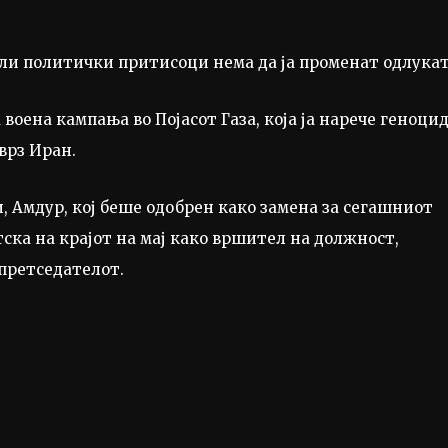
ли политички притисоци нема да ја променат одлукат
оена кампања во Појасот Газа, која ја нарече геноцид
врз Иран.
, Амдур, кој беше одобрен како замена за сегашниот
тска на крајот на мај како вршител на должност,
 претседателот.