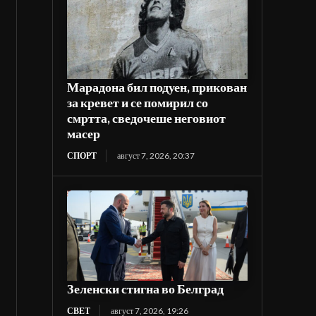
Марадона бил подуен, прикован
за кревет и се помирил со
смртта, сведочеше неговиот
масер
СПОРТ
август 7, 2026, 20:37
Зеленски стигна во Белград
СВЕТ
август 7, 2026, 19:26