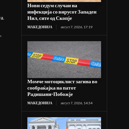
Нови седум случаи на
инфекција со вирусот Западен
Нил, сите од Скопје
а.
МАКЕДОНИЈА
август 7, 2026, 17:19
,
Момче мотоциклист загина во
сообраќајка на патот
Радишани-Побожје
МАКЕДОНИЈА
август 7, 2026, 14:34