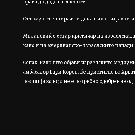
право да даде согласност.
Оттаму потенцираат и дека никакви јавни и
Милановиќ е остар критичар на израелската в
како и на американско-израелските напади 
Сепак, како што објави израелските медиуми
амбасадор Гари Корен, ќе пристигне во Хрва
позиција за која не е потребно одобрение од