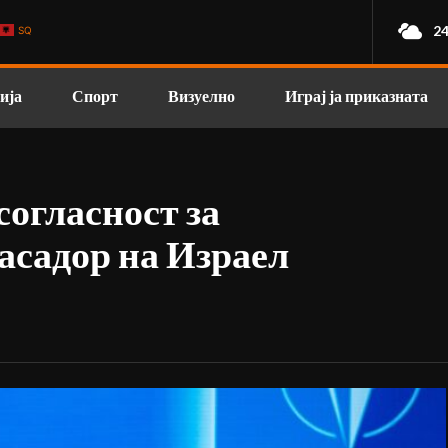
24
SQ
ија
Спорт
Визуелно
Играј ја приказната
согласност за
асадор на Израел