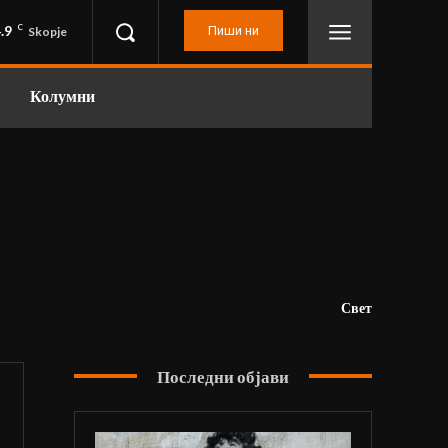
.9
C
Пиши ни
Skopje
Колумни
Свет
Последни објави