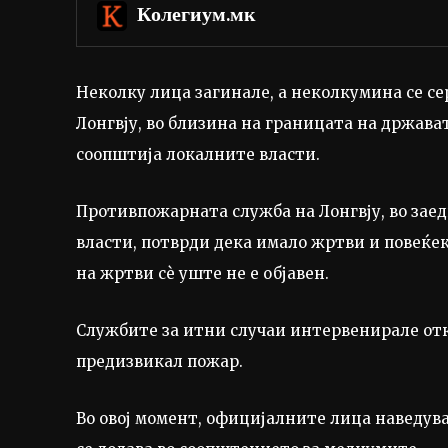
Колегиум.мк
Неколку лица загинале, а неколкумина се с
Лонгвју, во близина на границата на држава
соопштија локалните власти.
Противпожарната служба на Лонгвју, во заед
власти, потврди дека имало жртви и повеќе
на жртви сè уште не е објавен.
Службите за итни случаи интервенирале отк
предизвикал пожар.
Во овој момент, официјалните лица наведува