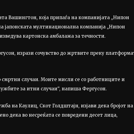
вата Вашингтон, која припаѓа на компанијата „Нипон
т на јапонската мултинационална компанија „Нипон
оизведува картонска амбалажа за течности.
гусон, изрази сочувство до жртвите преку платформа
 смртни случаи. Моите мисли се со работниците и
службите за итни случаи“, напиша Фергусон.
ба на Каулиц, Скот Голдштајн, изјави дека бројот на
ено дека во несреќата се повредени десет лица,