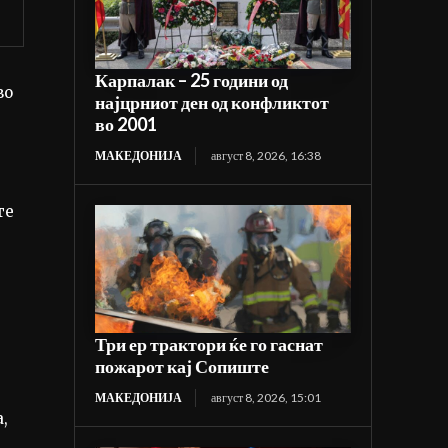
Карпалак – 25 години од
во
најцрниот ден од конфликтот
во 2001
МАКЕДОНИЈА
август 8, 2026, 16:38
те
ј
Три ер трактори ќе го гаснат
пожарот кај Сопиште
МАКЕДОНИЈА
август 8, 2026, 15:01
,