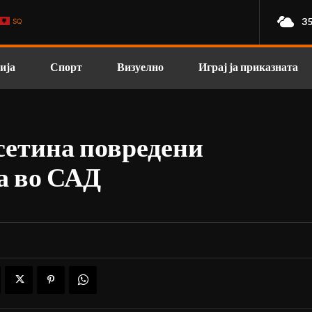
35
SQ
ија
Спорт
Визуелно
Играј ја приказната
сетина повредени
а во САД