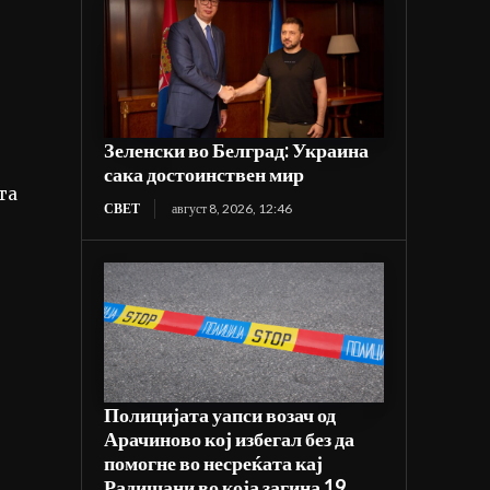
Зеленски во Белград: Украина
сака достоинствен мир
та
СВЕТ
август 8, 2026, 12:46
Полицијата уапси возач од
Арачиново кој избегал без да
помогне во несреќата кај
Радишани во која загина 19