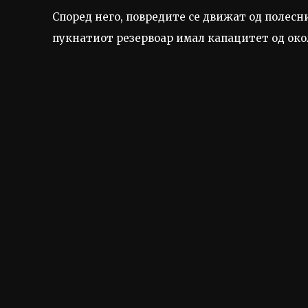
Според него, повредите се движат од полесн
пукнатиот резервоар имал капацитет од окол