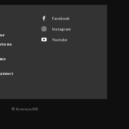
Facebook
Instagram
ање
Youtube
ита на
чко
атност
© Колегиум.МК