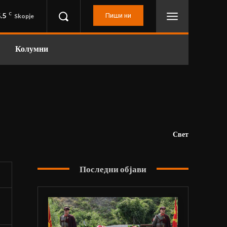
.5
C
Пиши ни
Skopje
Колумни
Свет
Последни објави