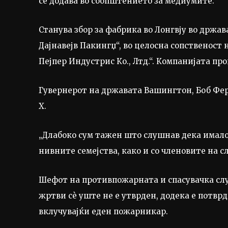
се додава во соопштението за медиумите.
Станува збор за фабрика во Лонгвју во држа
Дајнавејв Пакингџ“, во целосна сопственос
Пејпер Индустрис Ко., Лтд.“. Компанијата пр
Гувернерот на државата Вашингтон, Боб Фер
X.
„Длабоко сум тажен што слушнав дека имало
нивните семејства, како и со членовите на 
Шефот на противпожарната и спасувачка служ
жртви сè уште не е утврден, додека е потврд
вклучувајќи еден пожарникар.