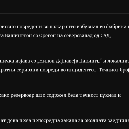
ериозно повредени во пожар што избувнал во фабрика 
та Вашингтон со Орегон на северозапад од САД,
ничка изјава со „Нипон Дајнавејв Пакингџ“ и локални
кратни сериозни повреди во инцидентот. Точниот бро
ако резервоар што содржел бела течност пукнал и
ат дека нема непосредна закана за околната заедница