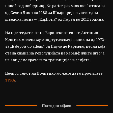
повеќе од победник; „Ne partez pas sans moi“ отпеана
од Селин Дион во 1988 за Швајцарија и уште една
шведска песна – „Euphoria“ од Лорен во 2012 година.
На претседателот на Европскиот совет, Антонио
Кошта, омилена му е португалската шансона од 1972-
та „E depois do adeus“ од Пауло де Карваљо, песна која
стана химна на Револуцијата на каранфилите што ја
најави демократската транзиција на земјата.
Целиот текст на Политико можете да го прочитате
ТУКА
.
Последни објави