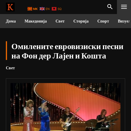
MK
EN
SQ
Дома
Македонија
Свет
Сторија
Спорт
Визуел
Омилените евровизиски песни
на Фон дер Лајен и Кошта
Свет