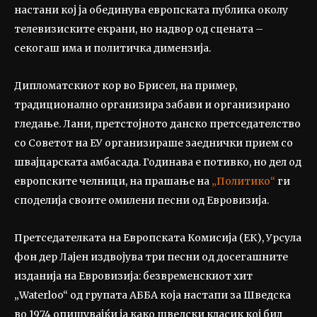
настани кој ја обединува европската публика околу
телевизиските екрани, но надвор од сцената –
секогаш има и политичка димензија.
Дипломатскиот кор во Брисел, на пример,
традиционално организира забави и организирано
гледање. Лани, претстојното данско претседателство
со Советот на ЕУ организираше заеднички прием со
швајцарската амбасада. Годинава е потивко, но дел од
европските челници, на прашање на
„Пoлитико“
ги
споделија своите омилени песни од Евровизија.
Претседателката на Европската Комисија (ЕК), Урсула
фон дер Лајен издвојува три песни од досегашните
изданија на Евровизија: безвременскиот хит
„Waterloo“ од групата АББА која настапи за Шведска
во 1974 опишувајќи ја како шведски класик кој бил