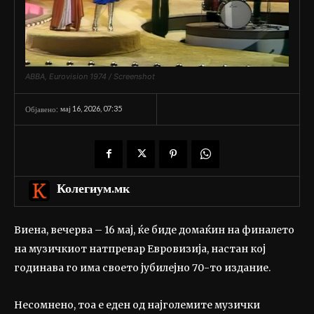
ABBA, Eurovision 1974 / Screenshot
мај 16, 2026, 07:35
Објавено:
Колегиум.мк
Виена, вечерва – 16 мај, ќе биде домаќин на финалето
на музичкиот натпревар Евровизија, настан кој
годинава го има своето јубилејно 70-то издание.
Несомнено, тоа е еден од најголемите музички