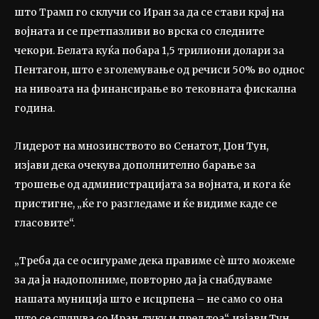
што Трамп го склучи со Иран за да се стави крај на
војната и се претпазливи во врска со следните
чекори. Белата куќа побара 1,5 трилиони долари за
Пентагон, што е зголемување од речиси 50% во однос
на нивоата на финансирање во тековната фискална
година.
Лидерот на мнозинството во Сенатот, Џон Тун,
изјави дека очекува дополнително барање за
трошење од администрацијата за војната, и кога ќе
пристигне, „ќе го разгледаме и ќе видиме каде се
гласовите“.
„Треба да се осигураме дека правиме сè што можеме
за да ја надополниме, повторно да ја снабдуваме
нашата муниција што е исцрпена – не само со она
што се случува со Иран, туку и пред тоа“, изјави Тун,