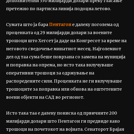
дополнителни 350 милијарди долари преку гласање
претежно по партиска линија подоцна летово.
Сумата што ја бара
Пентагон
е далеку поголема од
проценката од 29 милијарди долари за воените
трошоци што Хегсет ја даде на Конгресот за време на
неговото сведочење минатиот месец. Најголемиот
дел од таа сума беше поврзана со замена на муниција
и поправка на опрема, но исто така вклучуваше
оперативни трошоци за одржување на
распоредените сили. Проценката не ги вклучуваше
трошоците за поправка или обнова на оштетените
воени објекти на САД во регионот.
Исто така таа е далеку пониска од првичните 200
милијарди долари што Пентагон ги предвиде како
трошоци на почетокот на војната. Сенаторот Брајан