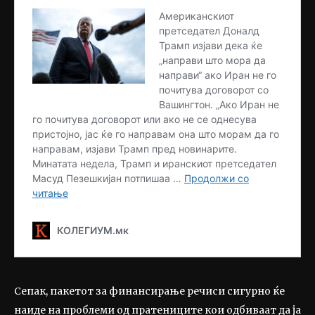
Сепак, пакетот за финансирање речиси сигурно ќе
наиде на проблеми од пратениците кои одбиваат да ја