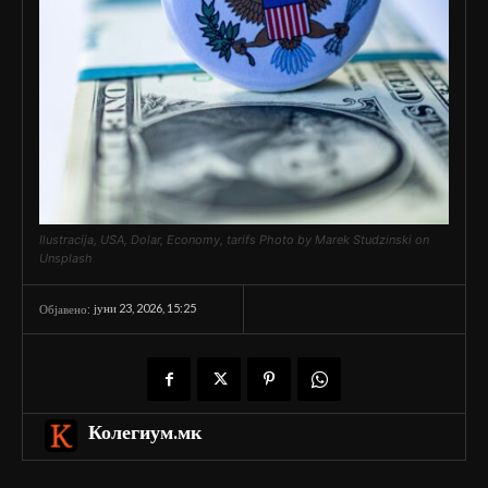
Ilustracija, USA, Dolar, Economy, tarifs Photo by Marek Studzinski on
Unsplash
јуни 23, 2026, 15:25
Објавено:
Колегиум.мк