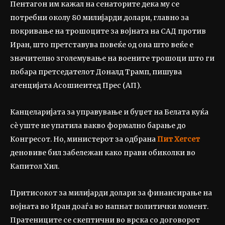
Пентагон им кажал на сенаторите дека му се
потребни околу 80 милијарди долари, главно за
покривање на трошоците за војната на САД против
Иран, што претставува повеќе од она што веќе е
значително зголемување на воените трошоци што ги
побара претседателот Доналд Трамп, пишува
агенцијата Асошиеитед Прес (АП).
Канцеларијата за управување и буџет на Белата куќа
сè уште не упатила вакво формално барање до
Конгресот. Но, министерот за одбрана
Пит Хегсет
деновиве бил забележан како прави обиколки во
Капитол Хил.
Притисокот за милијарди долари за финансирање на
војната во Иран доаѓа во напнат политички момент.
Пратениците се скептични во врска со договорот