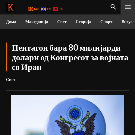
MK
EN
SQ
Дома
Македонија
Свет
Сторија
Спорт
Визуел
Пентагон бара 80 милијарди
долари од Конгресот за војната
со Иран
Свет