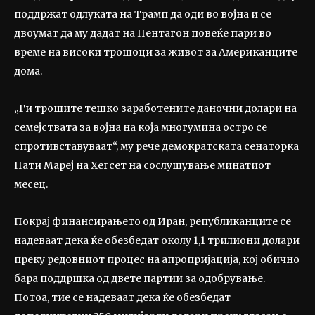
поддржат одлуката на Трамп да оди во војна и се
двоумат да му дадат на Пентагон повеќе пари во
време на високи трошоци за живот за Американците
дома.
„Ги трошите тешко заработените даночни долари на
семејствата за војна на која многумина остро се
спротивставуваат“, му рече демократската сенаторка
Пати Мареј на Хегсет на сослушување минатиот
месец.
Покрај финансирањето од Иран, републиканците се
надеваат дека ќе обезбедат околу 1,1 трилиони долари
преку редовниот процес на апропријација, кој обично
бара поддршка од двете партии за одобрување.
Потоа, тие се надеваат дека ќе обезбедат