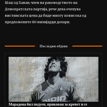
Шац од Хаваи, член на раководството на
Демократската партија, рече дека очекува
вистинската цена да биде многу повисока од
предложените 80 милијарди долари.
Последни објави
Марадона бил подуен, прикован за кревет и се