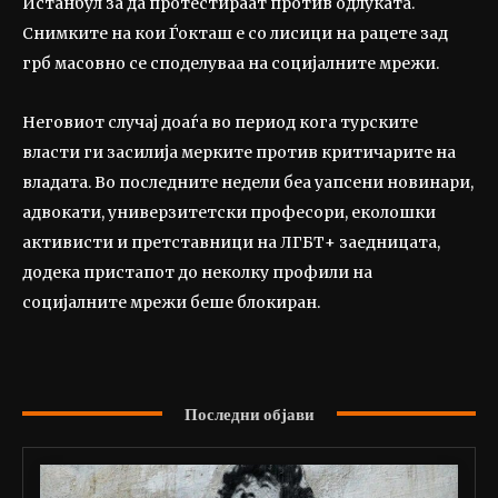
Истанбул за да протестираат против одлуката.
Снимките на кои Ѓокташ е со лисици на рацете зад
грб масовно се споделуваа на социјалните мрежи.
Неговиот случај доаѓа во период кога турските
власти ги засилија мерките против критичарите на
владата. Во последните недели беа уапсени новинари,
адвокати, универзитетски професори, еколошки
активисти и претставници на ЛГБТ+ заедницата,
додека пристапот до неколку профили на
социјалните мрежи беше блокиран.
Последни објави