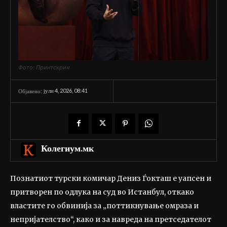
Фото: Принтскрин
јули 4, 2026, 08:41
Објавено:
Колегиум.мк
Познатиот турски комичар Дениз Ѓокташ е уапсен и
притворен по одлука на суд во Истанбул, откако
властите го обвинија за „поттикнување омраза и
непријателство“, како и за навреда на претседателот