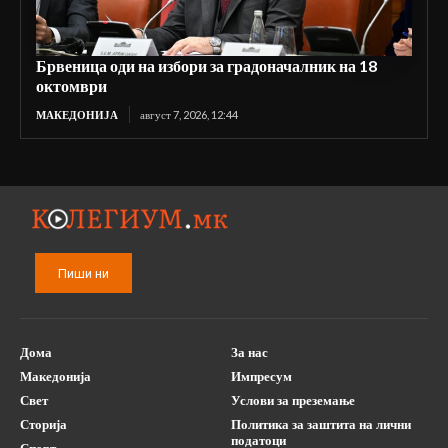
Брвеница оди на избори за градоначалник на 18
октомври
МАКЕДОНИЈА
август 7, 2026, 12:44
Пиши ни
Дома
За нас
Македонија
Импресум
Свет
Услови за преземање
Сторија
Политика за заштита на лични
податоци
Спорт