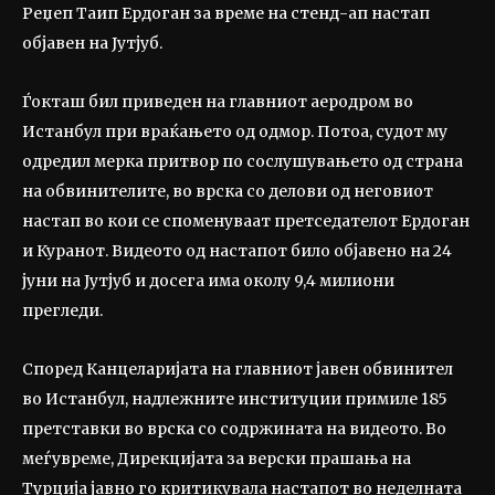
Реџеп Таип Ердоган за време на стенд-ап настап
објавен на Јутјуб.
Ѓокташ бил приведен на главниот аеродром во
Истанбул при враќањето од одмор. Потоа, судот му
одредил мерка притвор по сослушувањето од страна
на обвинителите, во врска со делови од неговиот
настап во кои се споменуваат претседателот Ердоган
и Куранот. Видеото од настапот било објавено на 24
јуни на Јутјуб и досега има околу 9,4 милиони
прегледи.
Според Канцеларијата на главниот јавен обвинител
во Истанбул, надлежните институции примиле 185
претставки во врска со содржината на видеото. Во
меѓувреме, Дирекцијата за верски прашања на
Турција јавно го критикувала настапот во неделната