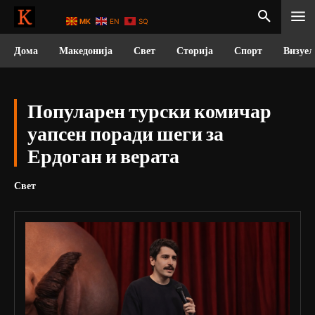
MK
EN
SQ
Дома
Македонија
Свет
Сторија
Спорт
Визуел
Популарен турски комичар
уапсен поради шеги за
Ердоган и верата
Свет