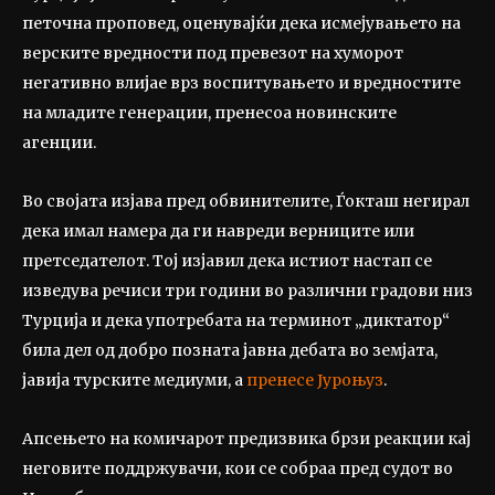
петочна проповед, оценувајќи дека исмејувањето на
верските вредности под превезот на хуморот
негативно влијае врз воспитувањето и вредностите
на младите генерации, пренесоа новинските
агенции.
Во својата изјава пред обвинителите, Ѓокташ негирал
дека имал намера да ги навреди верниците или
претседателот. Тој изјавил дека истиот настап се
изведува речиси три години во различни градови низ
Турција и дека употребата на терминот „диктатор“
била дел од добро позната јавна дебата во земјата,
јавија турските медиуми, а
пренесе Јуроњуз
.
Апсењето на комичарот предизвика брзи реакции кај
неговите поддржувачи, кои се собраа пред судот во