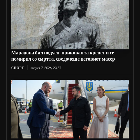
Марадона бил подуен, прикован за кревет и се
помирил со смртта, сведочеше неговиот масер
СПОРТ
август 7, 2026, 20:37