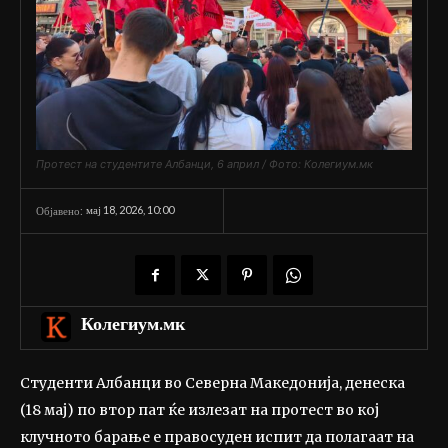
Протест на студентите Албанци, 6 април / Фото: Колегиум.мк
мај 18, 2026, 10:00
Објавено:
Колегиум.мк
Студенти Албанци во Северна Македонија, денеска
(18 мај) по втор пат ќе излезат на протест во кој
клучното барање е правосуден испит да полагаат на