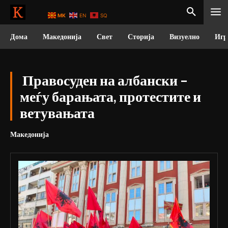
MK
EN
SQ
Дома
Македонија
Свет
Сторија
Визуелно
Игр
Правосуден на албански –
меѓу барањата, протестите и
ветувањата
Македонија