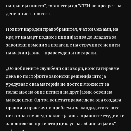
направија ништо“, соопштија од ВЛЕН во пресрет на
денешниот протест.
Новиот народен правобранител, Фатон Сељами, на
крајот на март поднесе иницијатива до Владата за
законски измени за полагање на стручните испити
на мајчин јазик – правосуден и нотарски.
„Оо добиените службени одговори, констатиравме
дека во постојните законски решенија што ја
уредуваат оваа материја не постои можност за
полагање на овие испити на друг јазик, освен на
македонски. Од тоа констатиравме дека ова создава
правни и практични проблеми за кандидатите што
не го знаат македонскиот јазик, а правните студии ги
завршиле во прв и втор циклус на албански јазик“,