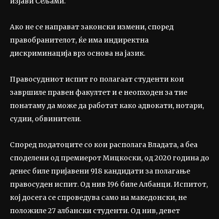
изјави Сељами.
Ако не се направат законски измени, според
правобранителот, ќе има индиректна
дискриминација врз основа на јазик.
Правосудниот испит го полагаат студенти кои
завршиле правен факултет и е неопходен за тие
понатаму да може да работат како адвокати, нотари,
судии, обвинители.
Според податоците со кои располага Владата, а беа
споделени од премиерот Мицкоски, од 2020 година до
денес биле пријавени 918 кандидати за полагање
правосуден испит. Од нив 196 биле Албанци. Испитот,
кој досега се спроведува само на македонски, не
положиле 27 албански студенти. Од нив, девет