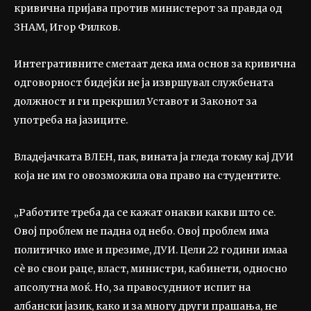
кривична пријава против министерот за правда од
ЗНАМ, Игор Филков.
Интегративните сметаат дека има основ за кривична
одговорност бидејќи не ја извршувал службената
должност и ги прекршил Уставот и Законот за
употреба на јазиците.
Владејачката ВЛЕН, пак, вината ја гледа токму кај ДУИ
која не им го овозможила ова право на студентите.
„Работите треба да се кажат онакви какви што се.
Овој проблем не падна од небо. Овој проблем има
политичко име и презиме, ДУИ. Цели 22 години имаа
сè во свои раце, власт, министри, кабинети, односно
апсолутна моќ. Но, за правосудниот испит на
албански јазик, како и за многу други прашања, не