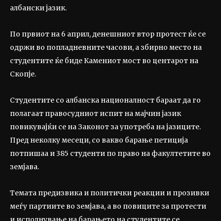
албански јазик.
По првиот на 6 април, денешниот втор протест ќе се
одржи во попладневните часови, а збирно место на
студентите ќе биде Камениот мост во центарот на
Скопје.
Студентите со албанска националност бараат да го
полагаат правосудниот испит на мајчин јазик
повикувајќи се на Законот за употреба на јазиците.
Пред неколку месеци, со вакво барање петиција
потпишаа и 385 студенти по право на факултетите во
земјава.
Темата предизвика и политички реакции и прозивки
меѓу партиите во земјава, а во повиците за протести
и исполнување на барањето на студентите се