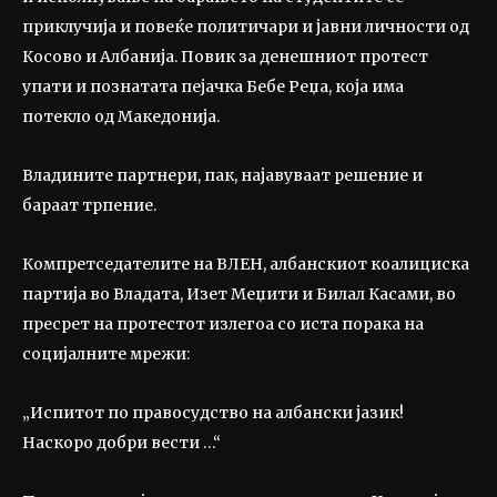
приклучија и повеќе политичари и јавни личности од
Косово и Албанија. Повик за денешниот протест
упати и познатата пејачка Бебе Реџа, која има
потекло од Македонија.
Владините партнери, пак, најавуваат решение и
бараат трпение.
Компретседателите на ВЛЕН, албанскиот коалициска
партија во Владата, Изет Меџити и Билал Касами, во
пресрет на протестот излегоа со иста порака на
социјалните мрежи:
„Испитот по правосудство на албански јазик!
Наскоро добри вести …“