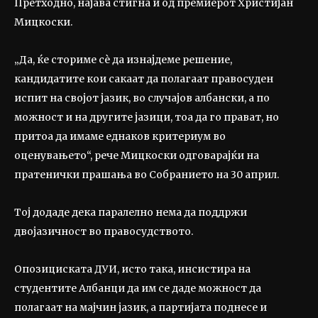
Претходно, најава стигна и од премиерот Христијан
Мицкоски.
„Да, ќе сториме сè да изнајдеме решение,
кандидатите кои сакаат да полагаат правосуден
испит на својот јазик, во случајов албански, а по
можност и на другите јазици, тоа да го прават, но
притоа да имаме еднаков критериум во
оценувањето“, рече Мицкоски одговарајќи на
пратенички прашања во Собранието на 30 април.
Тој додаде дека паралелно нема да поддржи
двојазичност во правосудството.
Опозициската ДУИ, исто така, инсистира на
студентите Албанци да им се даде можност да
полагаат на мајчин јазик, а партијата поднесе и