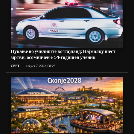
Пукање во училиште во Тајланд: Најмалку шест
мртви, осомничен е 14-годишен ученик
СВЕТ
август 7, 2026, 08:25