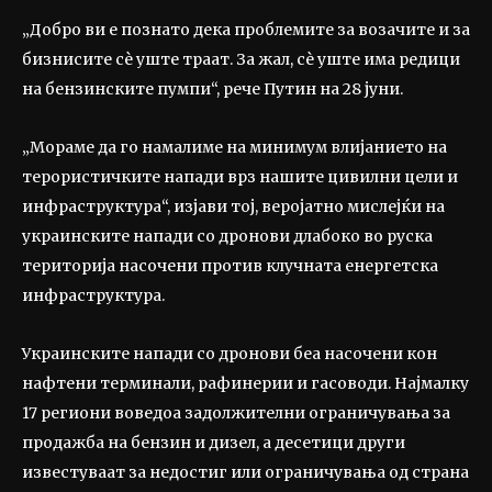
„Добро ви е познато дека проблемите за возачите и за
бизнисите сè уште траат. За жал, сè уште има редици
на бензинските пумпи“, рече Путин на 28 јуни.
„Мораме да го намалиме на минимум влијанието на
терористичките напади врз нашите цивилни цели и
инфраструктура“, изјави тој, веројатно мислејќи на
украинските напади со дронови длабоко во руска
територија насочени против клучната енергетска
инфраструктура.
Украинските напади со дронови беа насочени кон
нафтени терминали, рафинерии и гасоводи. Најмалку
17 региони воведоа задолжителни ограничувања за
продажба на бензин и дизел, а десетици други
известуваат за недостиг или ограничувања од страна