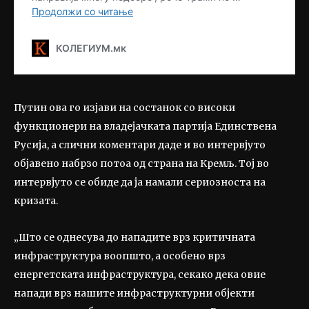
Путин ова го изјави на состанок со високи
функционери на владејачката партија Единствена
Русија, а слични коментари даде и во интервјуто
објавено набрзо потоа од страна на Кремљ. Тој во
интервјуто се обиде да ја намали сериозноста на
кризата.
„Што се однесува до нападите врз критичната
инфраструктура воопшто, а особено врз
енергетската инфраструктура, секако дека овие
напади врз нашите инфраструктурни објекти