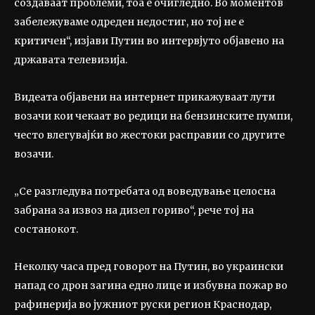
создаваат проблеми, тоа е очигледно. Во моментов
забележуваме одреден недостиг, но тој не е
критичен“, изјави Путин во интервјуто објавено на
државата телевизија.
Видеата објавени на интернет прикажуваат лути
возачи кои чекаат во редици на бензинските пумпи,
често влегувајќи во жестоки расправии со другите
возачи.
„Се разгледува потребата од воведување целосна
забрана за извоз на дизел гориво“, рече тој на
состанокот.
Неколку часа пред говорот на Путин, во украински
напад со дрон загина едно лице и избувна пожар во
рафинерија во јужниот руски регион Краснодар,