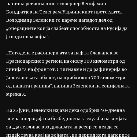
напиша регионалниот гувернер Венијамин
Кондратјев на Телеграм. Украинскиот претседател
Володимир Зеленски го нарече нападот дел од
„операциите кои ја слабеат способноста на Русија да
ја води оваа војна“.
„Погодена е рафинеријата за нафта Славјанск во
Краснодарскиот регион, на околу 300 километри од
линијата на фронтот. Стигнавме и до рафинерија во
Јарославската област, на приближно 700 километри
од нашата граница“, напиша Зеленски на социјалната
мрежа Х.
На 25 јуни, Зеленски изјави дека одобрил 40-дневна
воена операција на безбедносната служба на земјата
за „да се влијае врз државата агресор со цел да се
издејствува крај на војната“, во период кога напорите