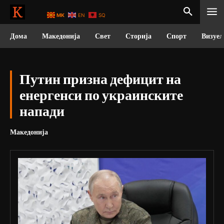
MK
EN
SQ
Дома
Македонија
Свет
Сторија
Спорт
Визуел
Путин призна дефицит на
енергенси по украинските
напади
Македонија