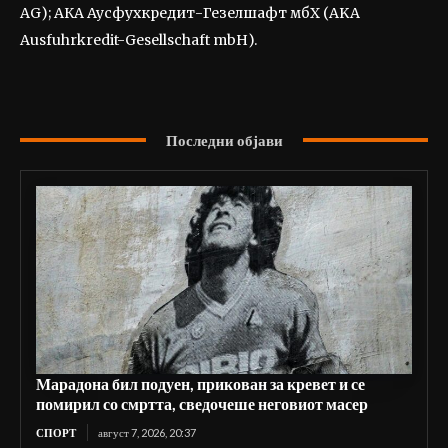
AG); АКА Аусфухкредит-Гезелшафт мбХ (AKA
Ausfuhrkredit-Gesellschaft mbH).
Последни објави
Марадона бил подуен, прикован за кревет и се
помирил со смртта, сведочеше неговиот масер
СПОРТ
август 7, 2026, 20:37