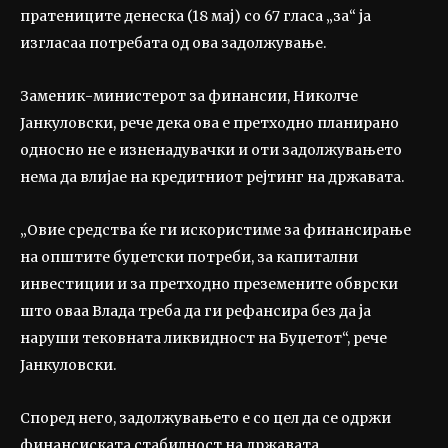
пратениците денеска (18 мај) со 67 гласа „за“ ја
изгласаа потребата од ова задолжување.
Заменик-министерот за финансии, Николче
Јанкуловски, рече дека ова е претходно планирано
односно не е изненадувачки и оти задолжувањето
нема да влијае на кредитниот рејтинг на државата.
„Овие средства ќе ги искористиме за финансирање
на општите буџетски потреби, за капитални
инвестиции и за претходно преземените обврски
што оваа Влада треба да ги рефансира без да ја
наруши тековната ликвидност на Буџетот“, рече
Јанкуловски.
Според него, задолжувањето е со цел да се одржи
финансиската стабилност на државата.