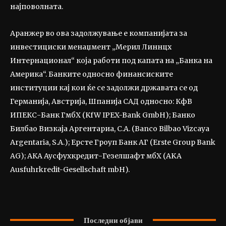
најповолната.
Аранжер во ова задолжување е компанијата за
инвестициски менаџмент „Мерил Линнцх
Интернационал“ која работи под капата на „Банка на
Америка“. Банките односно финансиските
институции кај кои ќе се задолжи државата се од
Германија, Австрија, Шпанија САД односно: КфВ
ИПЕКС-Банк ГмбХ (KfW IPEX-Bank GmbH); Банко
Билбао Визкаја Аргентариа, С.А. (Banco Bilbao Vizcaya
Argentaria, S.A.); Ерсте Гроуп Банк АГ (Erste Group Bank
AG); АКА Аусфухкредит-Гезелшафт мбХ (AKA
Ausfuhrkredit-Gesellschaft mbH).
Последни објави