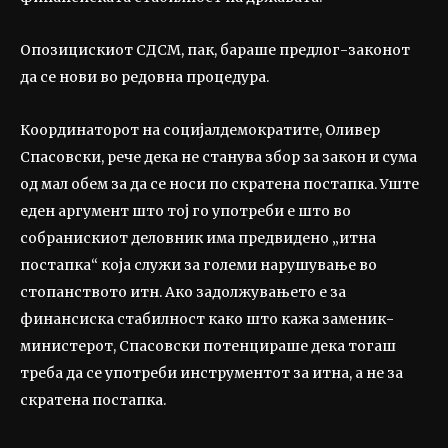
Опозицискиот СДСМ, пак, бараше предлог-законот
да се нови во редовна процедура.
Координаторот на социјалдемократите, Оливер
Спасовски, рече дека не станува збор за закон и сума
од мал обем за да се носи по скратена постапка. Уште
еден аргумент што тој го употреби е што во
собранискиот деловник има предвидено „итна
постапка“ која служи за големи нарушување во
стопанството итн. Ако задолжувањето е за
финансиска стабилност како што кажа заменик-
министерот, Спасовски потенцираше дека тогаш
треба да се употреби инструментот за итна, а не за
скратена постапка.