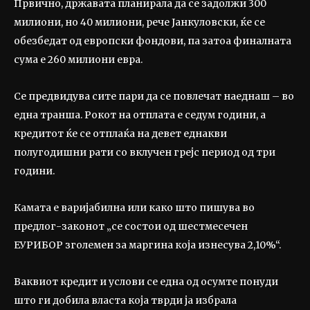
Првично, државата планирала да се задолжи 300
милиони, но 40 милиони, рече Јанкуловски, ќе се
обезбедат од европски фондови, па затоа финалната
сума е 260 милиони евра.
Се предвидува сите пари да се повлечат наеднаш – во
една транша. Рокот на отплата е седум години, а
кредитот ќе се отплаќа на девет еднакви
полугодишни рати со вклучен грејс период од три
години.
Камата е варијабилна или како што пишува во
предлог-законот „се состои од шестмесечен
ЕУРИБОР зголемен за маргина која изнесува 2,10%“.
Ваквиот кредит и услови се една од осумте понуди
што ги добила власта која тврди ја избрала