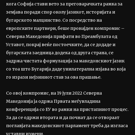
кога Софија стави вето за преговарачката рамка за
земјава поради спор околу јазикот, историјата и
бугарското малцинство. Со посредство на
европските партнери, беше пронајден компромис –
Северна Македонија прифати во Преамбулата од
Уставот, покрај веќе постоечките, да се додаде и
бугарската заедница додека од друга страна, се
задржа чистата формулација за македонскиот јазик
со тоа што Бугарија даде унилатерална изјава во која
го изрази нејзиниот став за ова прашање.
Со овој компромис, на 19 јули 2022 Северна
Македонија ја одржа Првата меѓувладина
конференција со ЕУ во рамки на пристапниот процес.
За да се одржи втората и да почнат да се отвораат
поглавјата македонскиот парламент треба да изгласа
уставни измени.