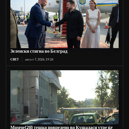
Зеленски стигна во Белград
СВЕТ
август 7, 2026, 19:26
Момче(28) тешко повредено во Кушадаси утре ќе