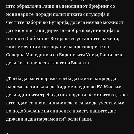
што образложи Гаши на денешниот брифинг со
новинарите, поради политичката ситуација и
честите избори во Бугарија, досега немало можност
да се воспостави директна добра комуникација со
нивното Собрание. Во врска со уставните измени,
кои се клучни за отворање на преговорите на
Северна Македонија со Европската Унија, Гаши рече
дека ќе го пренесе ставот на Владата.
„Треба да разговараме, треба да одиме напред, да
најдеме начин како да бидеме заедно во ЕУ. Мислам
дека иднината треба да не спојува а не минатото, така
што одам со позитивна мисла и сакам да учествувам
во подобрување на односите помеѓу нашите две
држави и два парламенти“, вели Гаши.