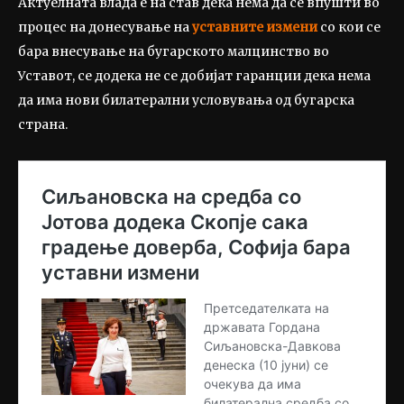
Актуелната влада е на став дека нема да се впушти во
процес на донесување на
уставните измени
со кои се
бара внесување на бугарското малцинство во
Уставот, се додека не се добијат гаранции дека нема
да има нови билатерални условувања од бугарска
страна.