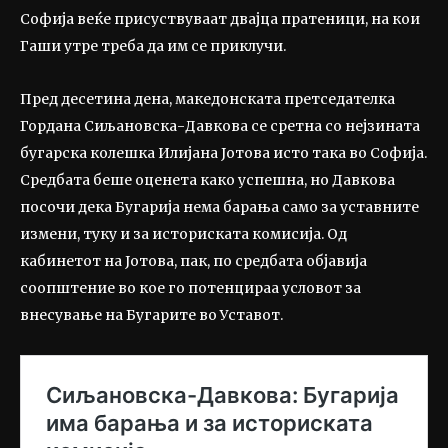
Софија веќе присуствуваат двајца пратеници, на кои
Гаши утре треба да им се приклучи.
Пред десетина дена, македонската претседателка
Гордана Сиљановска-Давкова се сретна со нејзината
бугарска колешка Илијана Јотова исто така во Софија.
Средбата беше оценета како успешна, но Давкова
посочи дека Бугарија нема барања само за уставните
измени, туку и за историската комисија. Од
кабинетот на Јотова, пак, по средбата објавија
соопштение во кое го потенцираа условот за
внесување на Бугарите во Уставот.