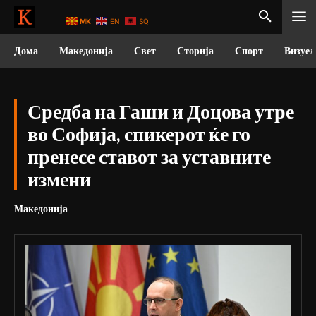
MK
EN
SQ
Дома
Македонија
Свет
Сторија
Спорт
Визуел
Средба на Гаши и Доцова утре
во Софија, спикерот ќе го
пренесе ставот за уставните
измени
Македонија