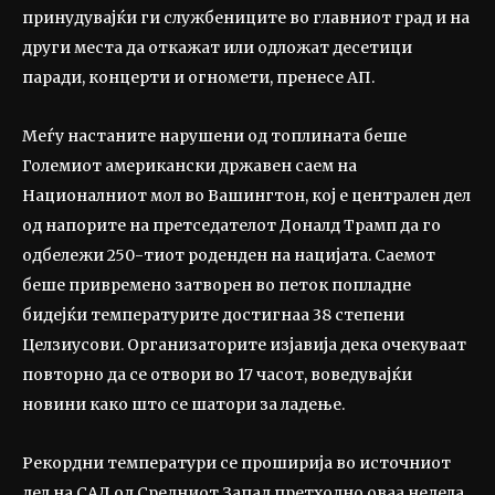
принудувајќи ги службениците во главниот град и на
други места да откажат или одложат десетици
паради, концерти и огномети, пренесе АП.
Меѓу настаните нарушени од топлината беше
Големиот американски државен саем на
Националниот мол во Вашингтон, кој е централен дел
од напорите на претседателот Доналд Трамп да го
одбележи 250-тиот роденден на нацијата. Саемот
беше привремено затворен во петок попладне
бидејќи температурите достигнаа 38 степени
Целзиусови. Организаторите изјавија дека очекуваат
повторно да се отвори во 17 часот, воведувајќи
новини како што се шатори за ладење.
Рекордни температури се проширија во источниот
дел на САД од Средниот Запад претходно оваа недела