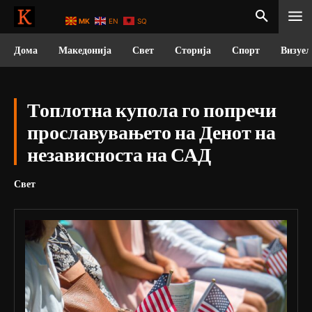
MK
EN
SQ
Дома
Македонија
Свет
Сторија
Спорт
Визуел
Топлотна купола го попречи
прославувањето на Денот на
независноста на САД
Свет