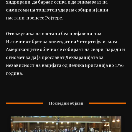
хидрирани, да бараат сенка и да внимаваат на
симптоми на топлотен удар на собири и јавни
настани, пренесе Ројтерс.
Откажувања на настани беа пријавени низ
Источниот брег за викендот на Четврти јули, кога
Американците обично се собираат на скари, паради и
огномет за да ја прослават Декларацијата за
независност на нацијата од Велика Британија во 1776
година.
Последни објави