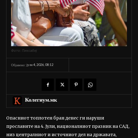
Фото: Пиксабеј
јули 4, 2026, 08:12
Објавено:
Колегиум.мк
Опасниот топлотен бран денес ги наруши
прославите на 4. Јули, националниот празник на САД,
низ централниот и источниот дел на државата,