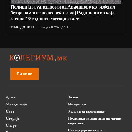
Полицијата уапси возач од Арачиново кој избегал
без да помогне во несреќата кај Радишани во која
загина 19 годишен мотоциклист
МАКЕДОНИЈА
август 8, 2026, 11:45
Пиши ни
Дома
За нас
Македонија
Импресум
Свет
Услови за преземање
Сторија
Политика за заштита на лични
податоци
Спорт
Стандарди на етичко