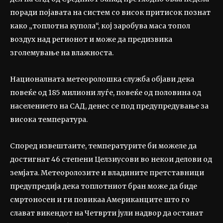
поради појавата на систем со висок притисок познат
како „топлотна купола“, кој заробува маса топол
воздух над регионот и може да предизвика
зголемување на влажноста.
Националната метеоролошка служба објави дека
повеќе од 185 милиони луѓе, повеќе од половина од
населението на САД, денес се под предупредување за
висока температура.
Според извештаите, температурите би можеле да
достигнат 46 степени Целзиусови во некои делови од
земјата. Метеоролозите и владините претставници
предупредија дека топлотниот бран може да биде
смртоносен и ги повикаа Американците што го
слават викендот на Четврти јули надвор да останат