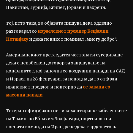
Пакистан, Турција, Египет, Јордан и Бахреин.
Тој, исто така, во објавата пишува дека одделно
разговарал со
израелскиот премиер Бенјамин
Нетанјаху
и дека повикот поминал „многу добро“.
Американскиот претседател честопати сугерираше
дека е неизбежен договор за завршување на
конфликтот, кој започна со воздушни напади на САД
и Израел на 28 февруари, за подоцна да го отфрли
иранскиот предлог и повторно да
се закани со
масовни напади.
Техеран официјално не ги коментираше забелешките
на Трамп, но Ебрахим Золфагари, портпарол на
воената команда на Иран, рече дека тврдењето на