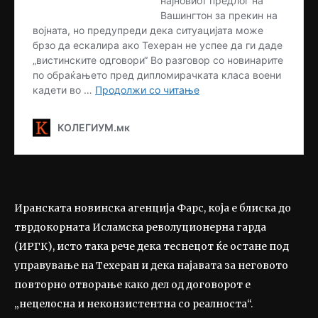
Иранската новинска агенција Фарс, која е блиска до
тврдокорната Исламска револуционерна гарда
(ИРГК), исто така рече дека теснецот ќе остане под
управување на Техеран и дека најавата за неговото
повторно отворање како дел од договорот е
„нецелосна и неконзистентна со реалноста“.