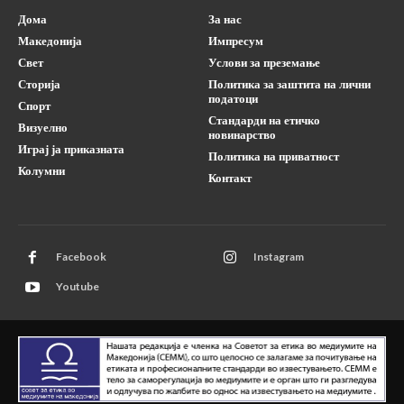
Дома
За нас
Македонија
Импресум
Свет
Услови за преземање
Сторија
Политика за заштита на лични
податоци
Спорт
Стандарди на етичко
Визуелно
новинарство
Играј ја приказната
Политика на приватност
Колумни
Контакт
Facebook
Instagram
Youtube