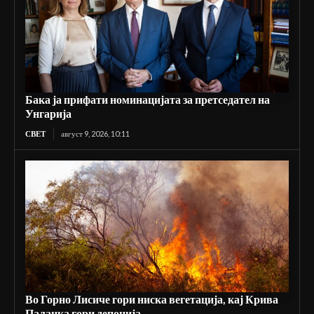
Бака ја прифати номинацијата за претседател на
Унгарија
СВЕТ
август 9, 2026, 10:11
Во Горно Лисиче гори ниска вегетација, кај Крива
Паланка гори депонија