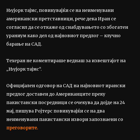
Њујорк тајмс, повикувајќи се на неименувани
американски претставници, рече дека Иран се
согласил да се откаже од снабдувањето со збогатен
ураниум како дел од најновиот предлог – клучно
барање на САД.
Техеран не коментираше веднаш за извештајот на
„Њујорк тајмс“.
Официјален одговор на САД на најновиот ирански
предлог доставен до Американците преку
пакистански посредници се очекува да дојде на 24
мај, пишува Ројтерс повикувајќи се на два
неименувани пакистански извори запознаени со
преговорите.