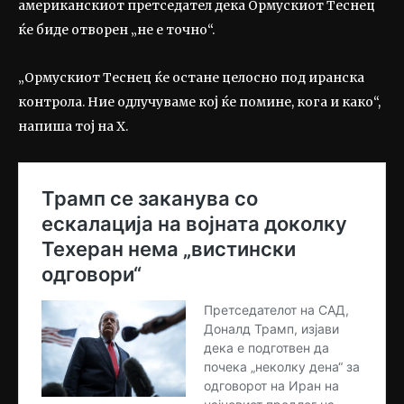
американскиот претседател дека Ормускиот Теснец
ќе биде отворен „не е точно“.
„Ормускиот Теснец ќе остане целосно под иранска
контрола. Ние одлучуваме кој ќе помине, кога и како“,
напиша тој на X.