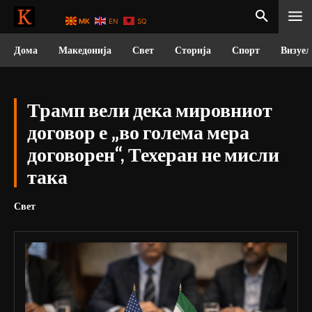
MK
EN
SQ
Дома
Македонија
Свет
Сторија
Спорт
Визуел
Трамп вели дека мировниот
договор е „во голема мера
договорен“, Техеран не мисли
така
Свет