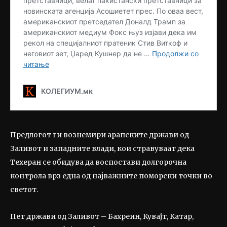
Предлогот ги вознемири арапските држави од
Заливот и западните влади, кои стравуваат дека
Техеран се обидува да воспостави долгорочна
контрола врз една од најважните поморски точки во
светот.
Пет држави од Заливот – Бахреин, Кувајт, Катар,