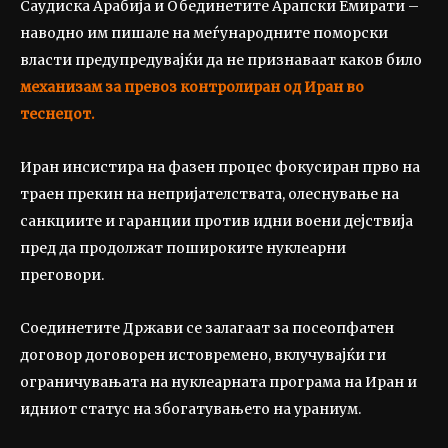
Саудиска Арабија и Обединетите Арапски Емирати –
наводно им пишале на меѓународните поморски
власти предупредувајќи да не признаваат каков било
механизам за превоз контролиран од Иран во
теснецот.
Иран инсистира на фазен процес фокусиран прво на
траен прекин на непријателствата, олеснување на
санкциите и гаранции против идни воени дејствија
пред да продолжат пошироките нуклеарни
преговори.
Соединетите Држави се залагаат за посеопфатен
договор договорен истовремено, вклучувајќи ги
ограничувањата на нуклеарната програма на Иран и
идниот статус на збогатувањето на ураниум.