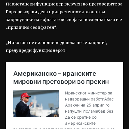
Пакистански функционер вклучен во преговорите за
Ројтерс изјави дека привремениот договор за
завршување на војната е во својата последна фаза и е
„прилично сеопфатен“.
„Никогаш не е завршено додека не се заврши“,
предупреди функционерот.