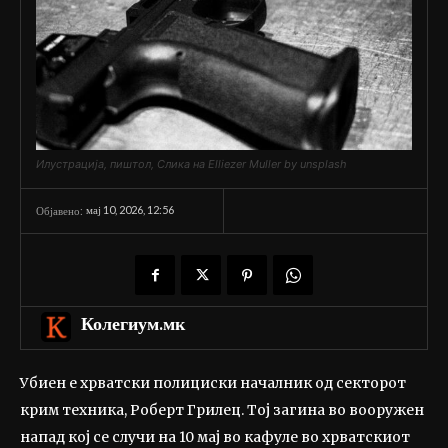
Илустрација, пиштол, Слика на Elliezer Muller by unsplash
мај 10, 2026, 12:56
Објавено:
Колегиум.мк
Убиен е хрватски полициски началник од секторот
крим техника, Роберт Грилец. Тој загина во вооружен
напад кој се случи на 10 мај во кафуле во хрватскиот