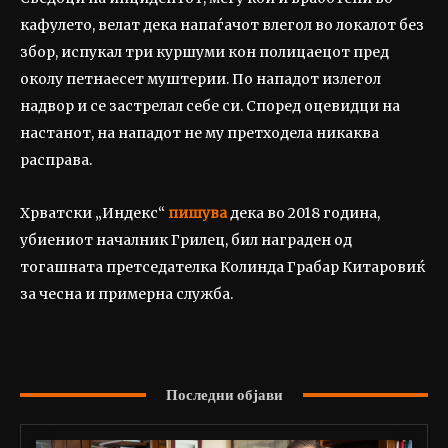
кафулето, велат дека напаѓачот влегол во локалот без
збор, испукал три куршуми кон полицаецот пред
околу петнаесет муштерии. По нападот излегол
надвор и се застрелал себе си. Според оцевидци на
настанот, на нападот не му претходела никаква
расправа.
Хрватски „Индекс“
пишува
дека во 2018 година,
убиениот началник Грилец, бил награден од
тогашната претседателка Колинда Грабар Китаровиќ
за чесна и примерна служба.
Последни објави