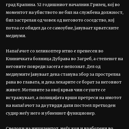
град Крапина. 52 годишниот началник Грилец, кој во
моментот на убиството не бил на службена должност,
бил застрелан од човек од неговото соседство, кој
потоа се обидел да се самоубие, јавуваат хрватските
медиуми.
Напаѓачот со хеликоптер итно е пренесен во
Клиничката болница Дубрава во Загреб, а степенот на
неговите повреди засега е непознат. Дел од
медиумите јавуваат дека станува збор за прострелна
рана во главата, и дека лекарите се борат за неговиот
живот. Мотивите за овој крвав чин се уште се
истражуваат, а полицијата врши претреси на имотот
на напаѓачот за да утврди дали постоел претходен
судир меѓу него и убиениот функционер.
Сведоци на инцидентот, меѓу кои и вработени во