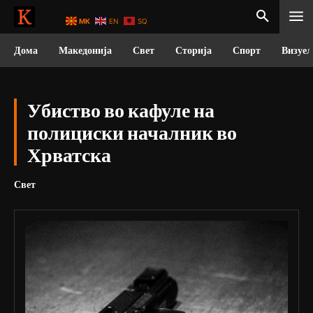
MK
EN
SQ
Дома
Македонија
Свет
Сторија
Спорт
Визуел
Убиство во кафуле на
полициски началник во
Хрватска
Свет