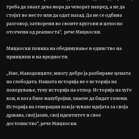
треба да знаат дека мора да чекорат напред, а не да
стојат во место или да одат назад. Да не се одбива
разговор, затворени во своите кругови и целосно
отсечени од реалноста“, рече Мицкоски.
Мицкоски повика на обединување и единство на
принципи и на вредности.
„Ние, Македонците, многу добро ја разбираме цената
на слободата. Нашата историја не е историја на
покорување, туку историја на отпор. Историја на луѓе
кои, и кога биле малубројни, знаеле да бидат големи.
Историја на генерации кои ја чувале идејата за своја
држава, свој јазик, свој идентитет и свое
достоинство“, рече Мицкоски.