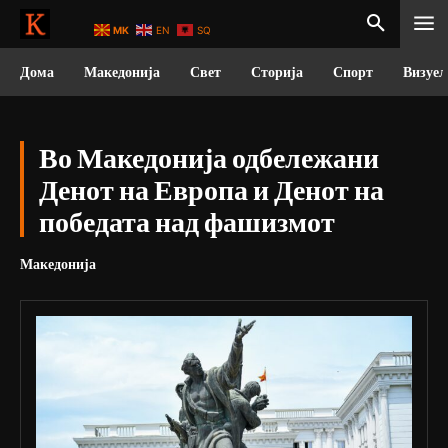
MK
EN
SQ
Дома
Македонија
Свет
Сторија
Спорт
Визуел
Во Македонија одбележани
Денот на Европа и Денот на
победата над фашизмот
Македонија