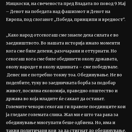
Мицкоски, на свеченоста пред Владата по повод 9 Мај
– Денот на победата над фашизмот и Денот на
Европа, под слоганот „Победа, принципи и вредност“.
„Како народ отсекогаш сме знаеле дека силата е во
заедништвото. Во нашата историја имало моменти
кога сме биле делени, разочарани и оттурнати. Но
секогаш кога сме биле обединети околу државата,
околу народот и околу иднината – сме победувале.
Денес ни е потребно токму тоа. Обединување. Не во
поделбите, туку во заедничката борба за подобар
живот, посилна економија, праведно општество и
држава во која младите ќе сакаат да останат.
Големите чекори секогаш ги правеле поединците кои
ја гледале големата слика. Жал ми е што таа рака за
обединување многупати беше одбиена. Но, има и
такви политичари кои за да стигнат до обединување,