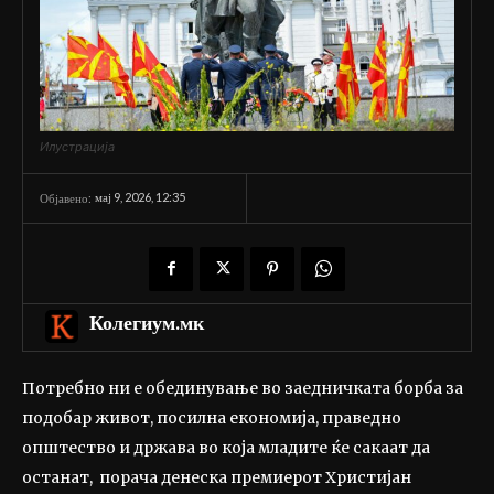
Илустрација
мај 9, 2026, 12:35
Објавено:
Колегиум.мк
Потребно ни е обединување во заедничката борба за
подобар живот, посилна економија, праведно
општество и држава во која младите ќе сакаат да
останат, порача денеска премиерот Христијан