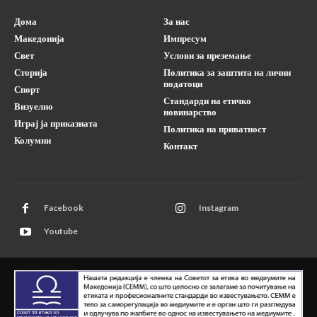
Дома
За нас
Македонија
Импресум
Свет
Услови за преземање
Сторија
Политика за заштита на лични
податоци
Спорт
Стандарди на етичко
Визуелно
новинарство
Играј ја приказната
Политика на приватност
Колумни
Контакт
Facebook
Instagram
Youtube