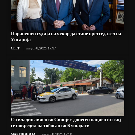
Поранешен судија на чекор да стане претседател на
Унгарија
СВЕТ
август 8, 2026, 19:37
Со владин авион во Скопје е донесен пациентот кој
се повредил на тобоган во Кушадаси
МАКЕДОНИЈА
август 8, 2026, 19:10