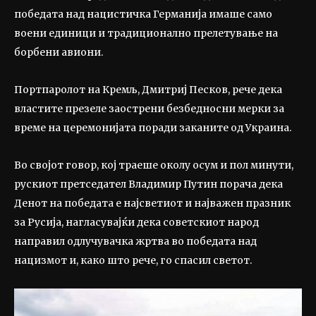
победата над нацистичка Германија имаше само
воени единици и традиционално прелетување на
борбени авиони.
Портпаролот на Кремљ, Дмитриј Песков, рече дека
властите презеле заострени безбедносни мерки за
време на церемонијата поради заканите од Украина.
Во својот говор, кој траеше околу осум и пол минути,
рускиот претседател Владимир Путин порача дека
Денот на победата е најсветиот и најважен празник
за Русија, нагласувајќи дека советскиот народ
направил одлучувачка жртва во победата над
нацизмот и, како што рече, го спасил светот.