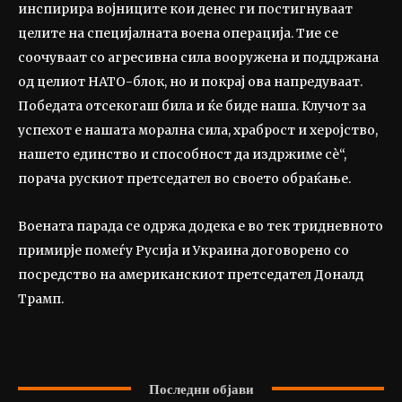
инспирира војниците кои денес ги постигнуваат
целите на специјалната воена операција. Tие се
соочуваат со агресивна сила вооружена и поддржана
од целиот НАТО-блок, но и покрај ова напредуваат.
Победата отсекогаш била и ќе биде наша. Клучот за
успехот е нашата морална сила, храброст и херојство,
нашето единство и способност да издржиме сè“,
порача рускиот претседател во своето обраќање.
Воената парада се одржа додека е во тек тридневното
примирје помеѓу Русија и Украина договорено со
посредство на американскиот претседател Доналд
Трамп.
Последни објави