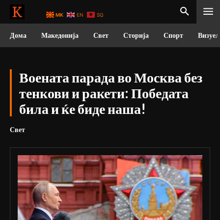
MK
EN
SQ
Дома
Македонија
Свет
Сторија
Спорт
Визуел
Воената парада во Москва без
тенкови и ракети: Победата
била и ќе биде наша!
Свет