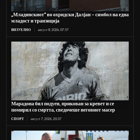
„Младинскиот“ во охридски Далјан – симбол на една
младост и транзиција
ВИЗУЕЛНО
август 8, 2026, 07:57
Марадона бил подуен, прикован за кревет и се
помирил со смртта, сведочеше неговиот масер
СПОРТ
август 7, 2026, 20:37