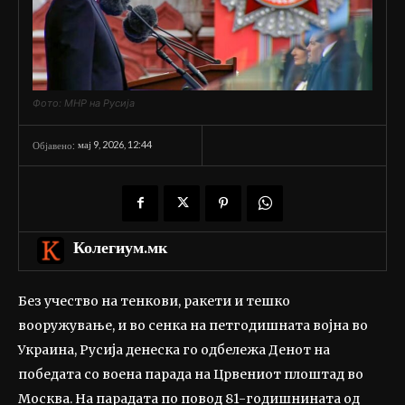
Фото: МНР на Русија
мај 9, 2026, 12:44
Објавено:
Колегиум.мк
Без учество на тенкови, ракети и тешко
вооружување, и во сенка на петгодишната војна во
Украина, Русија денеска го одбележа Денот на
победата со воена парада на Црвениот плоштад во
Москва. На парадата по повод 81-годишнината од