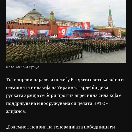
Фото: МНР на Русија
Тој направи паралела помеѓу Втората светска војна и
сегашната инвазија на Украина, тврдејќи дека
руската армија се бори против агресивна сила која е
поддржувана и вооружувана од целата НАТО-
алијанса.
„Големиот подвиг на генерацијата победници ги