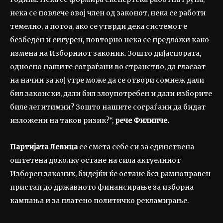
нека се повлече овој член од законот, нека се работи
темелно, а потоа, ако се утврди дека системот е
безбеден и сигурен, повторно нека се предложи како
измена на Изборниот законик. Зошто дијаспората,
односно нашите сограѓани во странство, да гласаат
на начин за кој утре може да се отвори сомнеж дали
бил законски, дали бил злоупотребен и дали изборите
биле легитимни? Зошто нашите сограѓани да бидат
изложени на таков ризик?“,
рече Филипче.
Партијата Левица
се смета себе си за единствена
оштетена доколку остане на сила актуелниот
Изборен законик, бидејќи ќе остане без рамноправен
пристап до државното финансирање за изборна
кампања и за платено политичко рекламирање.