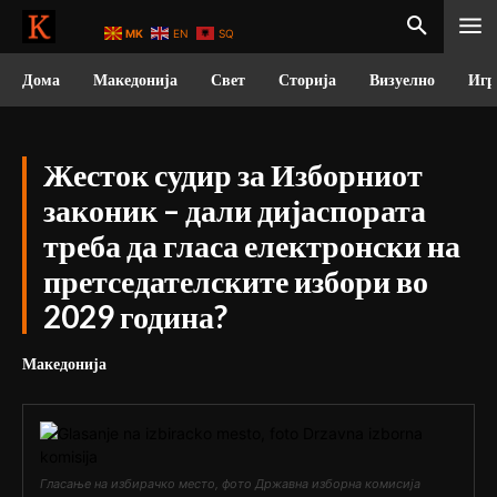
MK
EN
SQ
Дома
Македонија
Свет
Сторија
Визуелно
Игр
Жесток судир за Изборниот
законик – дали дијаспората
треба да гласа електронски на
претседателските избори во
2029 година?
Македонија
Гласање на избирачко место, фото Државна изборна комисија