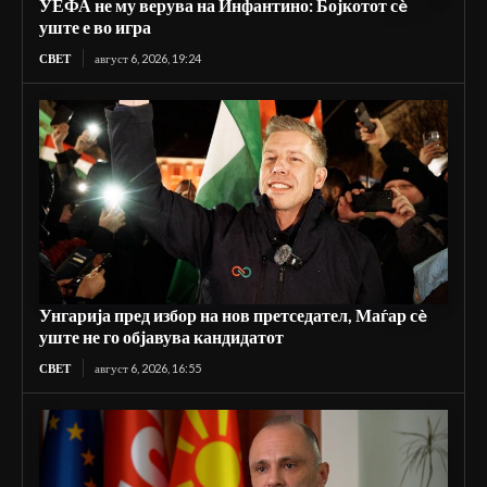
УЕФА не му верува на Инфантино: Бојкотот сè
уште е во игра
СВЕТ
август 6, 2026, 19:24
Унгарија пред избор на нов претседател, Маѓар сè
уште не го објавува кандидатот
СВЕТ
август 6, 2026, 16:55