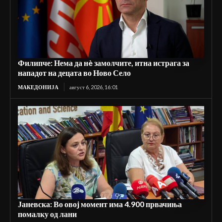
Филипче: Нема да нè замолчите, итна истрага за
нападот на децата во Ново Село
МАКЕДОНИЈА
август 6, 2026, 16:01
Јаневска: Во овој момент има 4.900 првачиња
помалку од лани