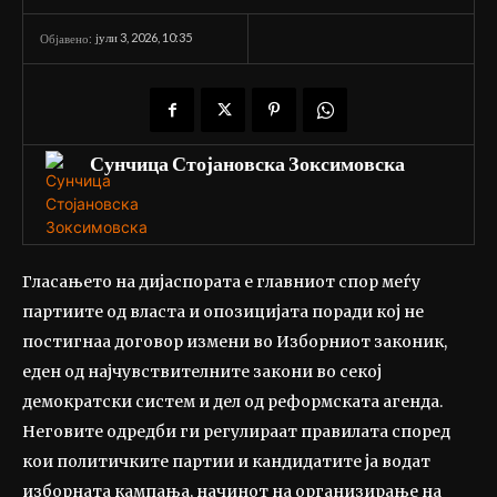
јули 3, 2026, 10:35
Објавено:
Сунчица Стојановска Зоксимовска
Гласањето на дијаспората е главниот спор меѓу
партиите од власта и опозицијата поради кој не
постигнаа договор измени во Изборниот законик,
еден од најчувствителните закони во секој
демократски систем и дел од реформската агенда.
Неговите одредби ги регулираат правилата според
кои политичките партии и кандидатите ја водат
изборната кампања, начинот на организирање на