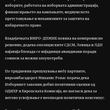
изборите, работата на изборната администрација,
финансирањето на кампањите, медиумското
претставување и механизмите за заштита на
избирачкото право.
Владејачката ВМРО-ДПМНЕ повика на компромисно
решение, додека опозициските СДСМ, Левица и ЛДП
најавија блокада со илјадници амандмани поради
сомнеж за можни злоупотреби.
По тридневни препукувања меѓу партиите,
ввроамбасадорот Михалис Рокас порача дека
Изборниот законик добил позитивни оценки од
ОДИХР и Европската Комисија, но нагласи дека за
негово усвојување е неопходен политички консензус.