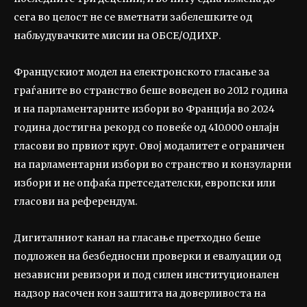
сега во целост не се вметнати забелешките од
набљудувачките мисии на ОБСЕ/ОДИХР.
Францускиот модел на електронското гласање за
граѓаните во странство беше воведен во 2012 година
и на парламентарните избори во Франција во 2024
година достигна рекорд со повеќе од 410.000 онлајн
гласови во првиот круг. Овој модалитет е ограничен
на парламентарни избори во странство и конзуларни
избори и не опфаќа претседателски, европски или
гласови на референдум.
Дигиталниот канал на гласање претходно беше
подложен на безбедносни проверки и евалуации од
независни ревизори и под силен институционален
надзор насочен кон заштита на доверливоста на