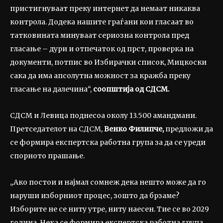
пристигнуваат преку интернет да немаат никаква
контрола. Додека нашите граѓани кои гласаат во
татковината минуваат сериозна контрола пред
гласање – дури и отпечаток од прст, проверка на
документи, потпис во Избирачки список, Мицкоски
сака да има апсолутна можност за кражба преку
гласање на далечина“,
соопштија од СДСМ.
СДСМ и Левица поднесоа околу 13.500 амандмани.
Претседателот на СДСМ,
Венко Филипче,
предложи да
се формира експертска работна група за да се уреди
спорното прашање.
„Ако постои и најмал сомнеж дека нешто може да го
наруши изборниот процес, зошто да брзаме?
Изборите не се ниту утре, ниту наесен. Тие се во 2029
година. Нека се формира експертска работна група,