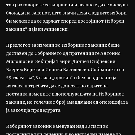
тоа разговорите се завршени и реално е да се очекува
блокада на законот, што значи дека следните избори
би можеле да се одржат според постојниот Изборен
законик“, изјави Мицевски.
Предлогот за измени во Изборниот законик беше
доставен до Собранието од пратениците Антонио
Милошоски, Зеќирија Таири, Даниел Стојчевски,
Блерим Беџети и Иванка Василевска. Собранието со
59 гласа „за“, 3 гласа „против“ и без воздражни ја
изгласа потребата да се донесат по скратена
постапка измените и дополнувањата на Изборниот
законик, но големиот број амандмани од опозицијата
ја закочија процедурата.
Изборниот законик е менуван над 30 пати во
последните три децении, и во ниту една измена до