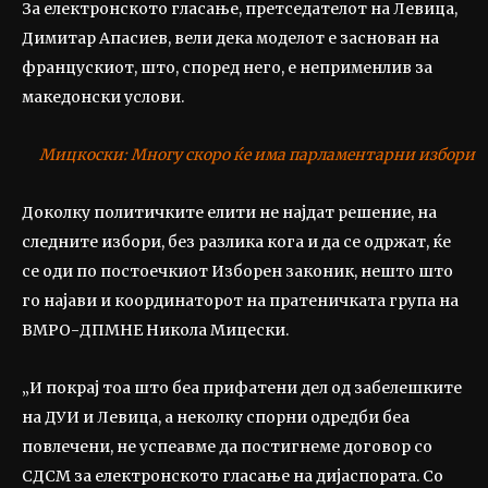
За електронското гласање, претседателот на Левица,
Димитар Апасиев, вели дека моделот е заснован на
францускиот, што, според него, е неприменлив за
македонски услови.
Мицкоски: Многу скоро ќе има парламентарни избори
Доколку политичките елити не најдат решение, на
следните избори, без разлика кога и да се одржат, ќе
се оди по постоечкиот Изборен законик, нешто што
го најави и координаторот на пратеничката група на
ВМРО-ДПМНЕ Никола Мицески.
„И покрај тоа што беа прифатени дел од забелешките
на ДУИ и Левица, а неколку спорни одредби беа
повлечени, не успеавме да постигнеме договор со
СДСМ за електронското гласање на дијаспората. Со