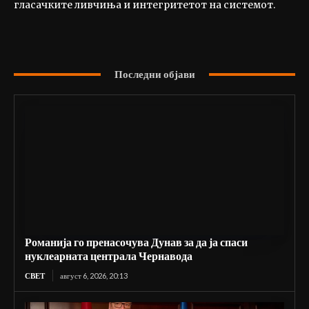
гласачките ливчиња и интегритетот на системот.
Последни објави
Романија го пренасочува Дунав за да ја спаси
нуклеарната централа Чернавода
СВЕТ
август 6, 2026, 20:13