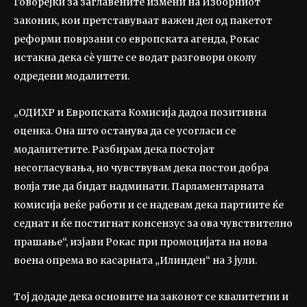
Говорејќи за заглавените измени на Изборниот
законик, кои претставуваат важен дел од пакетот
реформи поврзани со европската агенда, Рокас
истакна дека сѐ уште се водат разговори околу
одредени модалитети.
„ОДИХР и Европската Комисија дадоа позитивна
оценка. Она што останува да се усогласи се
модалитетите. Разбирам дека постојат
несогласувања, но чувствувам дека постои добра
волја тие да бидат надминати. Парламентарната
комисија веќе работи и се надевам дека партиите ќе
седнат и ќе постигнат консензус за ова чувствително
прашање“, изјави Рокас при промоцијата на нова
воена опрема во касарната „Илинден“ на 3 јули.
Тој додаде дека основите на законот се квалитетни и