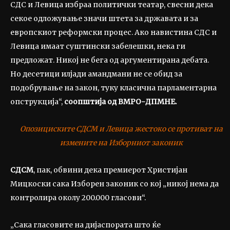
СДС и Левица избраа политички театар, свесни дека
секое одложување значи штета за државата и за
европскиот реформски процес. Ако навистина СДС и
Левица имаат суштински забелешки, нека ги
предложат. Никој не бега од аргументирана дебата.
Но десетици илјади амандмани не се обид за
подобрување на закон, туку класична парламентарна
опструкција“,
соопштија од ВМРО-ДПМНЕ.
Опозициските СДСМ и Левица жестоко се противат на
измените на Изборниот законик
СДСМ
, пак, обвини дека премиерот Христијан
Мицкоски сака Изборен законик со кој „никој нема да
контролира околу 200.000 гласови“.
„Сака гласовите на дијаспората што ќе