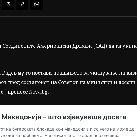
ал Соединетите Американски Држави (САД) да ги укин
. Радев му го постави прашањето за укинување на виз
ерот пред состанокот на Советот на министри и посочи
“, пренесе Nova.bg.