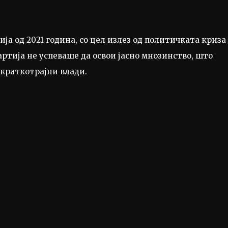
ја од 2021 година, со цел излез од политичката криза
артија не успеваше да освои јасно мнозинство, што
 краткотрајни влади.