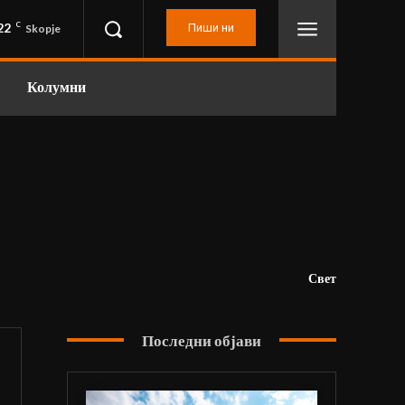
22
C
Пиши ни
Skopje
Колумни
Свет
Последни објави