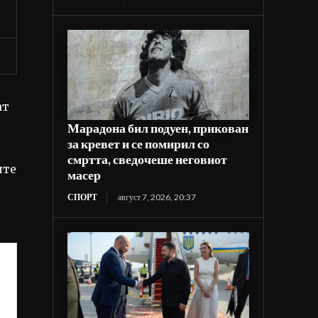
ат
Марадона бил подуен, прикован
за кревет и се помирил со
смртта, сведочеше неговиот
ите
масер
СПОРТ
август 7, 2026, 20:37