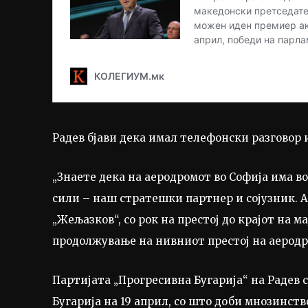
Радев бјави дека имал телефонски разговор и
„Знаете дека на аеродромот во Софија има 
сили – наш стратешки партнер и сојузник. 
„Жељазков“, со рок на престој до крајот на 
продолжување на нивниот престој на аеродро
Партијата „Прогресивна Бугарија“ на Радев 
Бугарија на 19 април, со што доби мнозинст