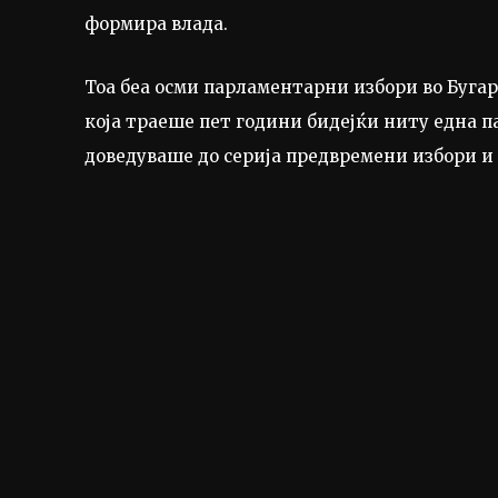
формира влада.
Тоа беа осми парламентарни избори во Бугари
која траеше пет години бидејќи ниту една п
доведуваше до серија предвремени избори и