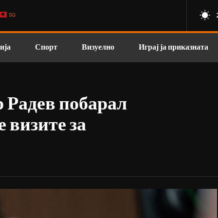
SQ
ија
Спорт
Визуелно
Играј ја приказната
 Радев побарал
е визите за