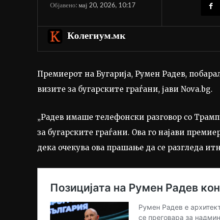
мај 20, 2026, 10:17
Објавено:
Колегиум.мк
Премиерот на Бугарија, Румен Радев, побар
визите за бугарските граѓани, јави Nova.bg.
„Радев имаше телефонски разговор со Трамп
за бугарските граѓани. Ова го најави преми
дека очекува ова прашање да се разгледа итно