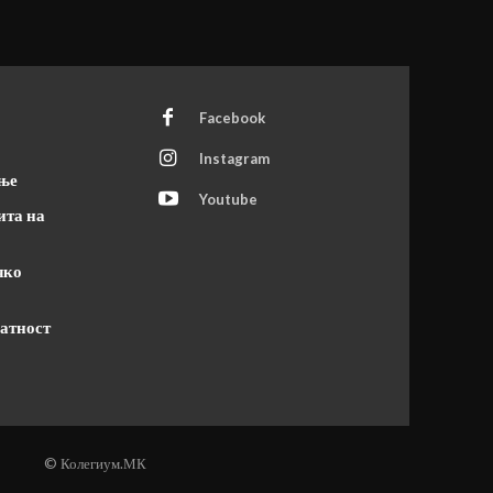
Facebook
Instagram
ање
Youtube
ита на
чко
атност
© Колегиум.МК