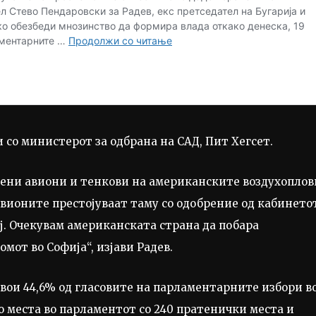
 со министерот за одбрана на САД, Пит Хегсет.
воени авиони и тенкови на американските воздухопло
Авионите престојуваат таму со одобрение од кабинето
мај. Очекувам американската страна да побара
мот во Софија“, изјави Радев.
свои 44,6% од гласовите на парламентарните избори в
во места во парламентот со 240 пратенички места и