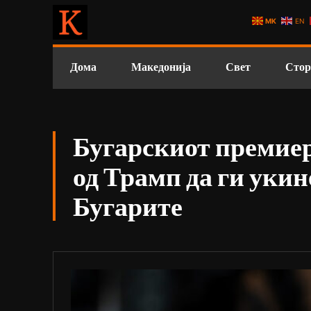
MK
EN
Дома
Македонија
Свет
Стор
Бугарскиот премиер
од Трамп да ги укин
Бугарите