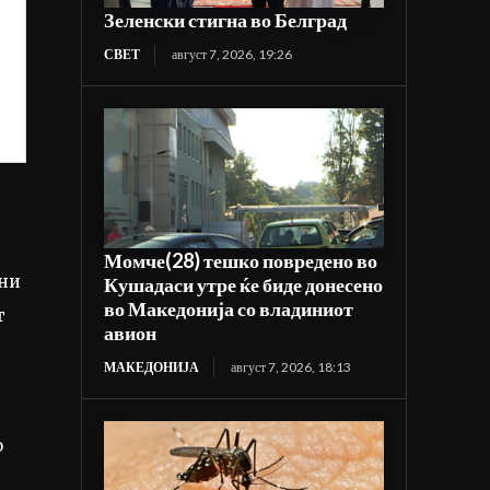
Зеленски стигна во Белград
СВЕТ
август 7, 2026, 19:26
Момче(28) тешко повредено во
вни
Кушадаси утре ќе биде донесено
во Македонија со владиниот
т
авион
МАКЕДОНИЈА
август 7, 2026, 18:13
о