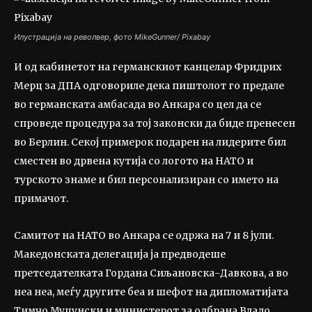
Илустрација на револвер, фото MikeGunner/ Pixabay
И од кабинетот на германскиот канцелар Фридрих
Мерц за ДПА одговориле дека пиштолот го предале
во германската амбасада во Анкара со цел да се
спроведе процедура за тој законски да биде пренесен
во Берлин. Секој примерок подарен на лидерите бил
сместен во дрвена кутија со логото на НАТО и
турското знаме и бил персонализиран со името на
примачот.
Самитот на НАТО во Анкара се одржа на 7 и 8 јули.
Македонската делегација ја предводеше
претседателката Гордана Сиљановска-Давкова, а во
неа неа, меѓу другите беа и шефот на дипломатијата
Тимчо Муцунски и министерот за одбрана Владо