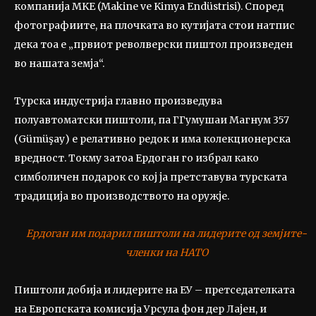
компанија MKE (Makine ve Kimya Endüstrisi). Според
фотографиите, на плочката во кутијата стои натпис
дека тоа е „првиот револверски пиштол произведен
во нашата земја“.
Турска индустрија главно произведува
полуавтоматски пиштоли, па ГГумушаи Магнум 357
(Gümüşay) е релативно редок и има колекционерска
вредност. Токму затоа Ердоган го избрал како
симболичен подарок со кој ја претставува турската
традиција во производството на оружје.
Ердоган им подарил пиштоли на лидерите од земјите-
членки на НАТО
Пиштоли добија и лидерите на ЕУ – претседателката
на Европската комисија Урсула фон дер Лајен, и