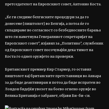
претседателот на Европскиот совет, Антонио Коста.
„Ќе ги следиме белгиските процедури за да го
донесеме [пиштолот] во Белгија, а потоа ќе го
складираме во согласност со безбедносните барања
што ги наметнува Генералниот секретаријат на
Европскиот совет“, изјавил за „Политико“, службеник
од Европскиот совет посочувајќи дека тимот на
Коста го однел оружјето на проверки.
Британскиот премиер Кир Стармер, го оставил
пиштолот кај британските претставници во Анкара
за да биде деактивиран и потоа да биде испратен во
Лондон бидејќи увозот на боево огнено оружје во
Велика Британија е забранет, објави Би-би-си.