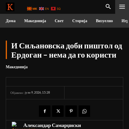
MK
EN
SQ
Дома
Македонија
Свет
Сторија
Визуелно
Игр
И Сиљановска доби пиштол од
Ердоган – нема да го користи
Македонија
јули 9, 2026, 15:28
Објавено:
Александар Самарџиски