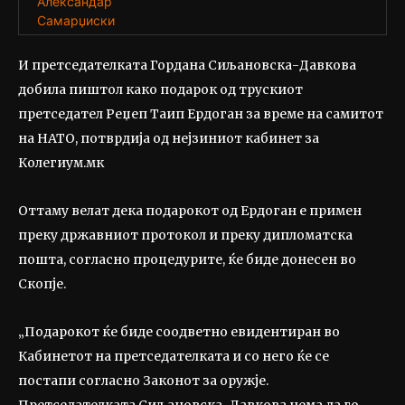
И претседателката Гордана Сиљановска-Давкова
добила пиштол како подарок од трускиот
претседател Реџеп Таип Ердоган за време на самитот
на НАТО, потврдија од нејзиниот кабинет за
Колегиум.мк
Оттаму велат дека подарокот од Ердоган е примен
преку државниот протокол и преку дипломатска
пошта, согласно процедурите, ќе биде донесен во
Скопје.
„Подарокот ќе биде соодветно евидентиран во
Кабинетот на претседателката и со него ќе се
постапи согласно Законот за оружје.