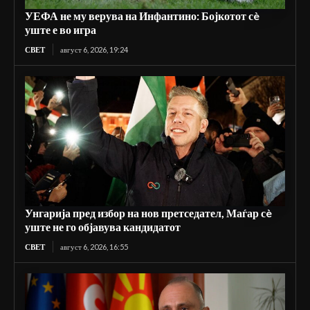
УЕФА не му верува на Инфантино: Бојкотот сè
уште е во игра
СВЕТ
август 6, 2026, 19:24
Унгарија пред избор на нов претседател, Маѓар сè
уште не го објавува кандидатот
СВЕТ
август 6, 2026, 16:55