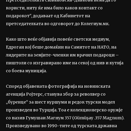
Претседателката Сиљановска-Давкова нема да го
користи, ниту ќе има било каков контакт со
подарокот“, додаваат од Кабинетот на
претседателката во одговорот до Колегиум.мк.
Како што веќе објавија повеќе светски медиум,
Едроган кој беше домаќин на Самитот на НАТО, на
лидерите на земјите-членки им врачил подароци –
пиштоли со изгравирано име на секој од нив и кутија
со боева муниција.
Според објавената фотографија на новинската
агенција Ројтерс, станува збор за револвер со
„буренце“ за шест куршуми и редок турски модел
произведен во Турција. Тоа е колекционерско оружје
со назив Гумушаи Магнум 357 (Gümüşay .357 Magnum).
Произведувано во 1990-тите од турската државна