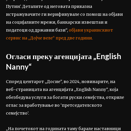
Путин’. Деталите од неговата приказна
истражувачите ги верификувале со помош на објави
на социјалните мрежи, банкарски извештаи и
податоци од државни бази“,
објави украинскиот
сервис на „Дојче веле“ пред две години.
Огласи преку агенцијата „English
Nanny“
Според центарот „Досие“, во 2024, новинарите, на
веб-страницата на агенцијата „English Nanny“, која
обезбедува услуги за богати руски семејства, откриле
оглас за вработување во ‘претседателското
семејство’.
„На почетокот на годината таму барале наставници