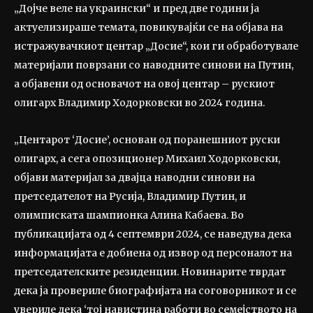
„Дојче веле на украински“ и пред две години ја
актуелизираше темата, повикувајќи се на објава на
истражувачкиот центар „Досие“, кои ги обработувале
материјали поврзани со наводните синови на Путин,
а објавени од основачот на овој центар – рускиот
олигарх Владимир Ходорковски во 2024 година.
„Центарот ‘Досие’, основан од поранешниот руски
олигарх, а сега опозиционер Михаил Ходорковски,
објави материјал за двајца наводни синови на
претседателот на Русија, Владимир Путин, и
олимписката шампионка Алина Кабаева. Во
публикацијата од 4 септември 2024, се наведува дека
информацијата е добиена од извор од персоналот на
претседателските резиденции. Новинарите тврдат
дека ја провериле биографијата на соговорникот и се
увериле дека ‘тој навистина работи во семејството на