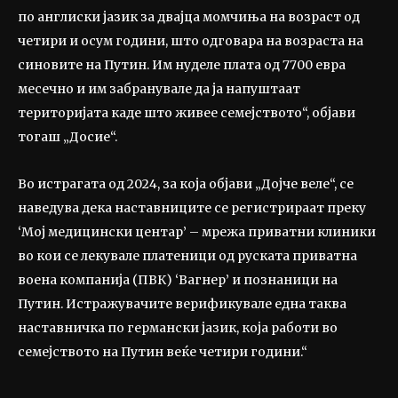
по англиски јазик за двајца момчиња на возраст од
четири и осум години, што одговара на возраста на
синовите на Путин. Им нуделе плата од 7700 евра
месечно и им забранувале да ја напуштаат
територијата каде што живее семејството“, објави
тогаш „Досие“.
Во истрагата од 2024, за која објави „Дојче веле“, се
наведува дека наставниците се регистрираат преку
‘Мој медицински центар’ – мрежа приватни клиники
во кои се лекувале платеници од руската приватна
воена компанија (ПВК) ‘Вагнер’ и познаници на
Путин. Истражувачите верификувале една таква
наставничка по германски јазик, која работи во
семејството на Путин веќе четири години.“