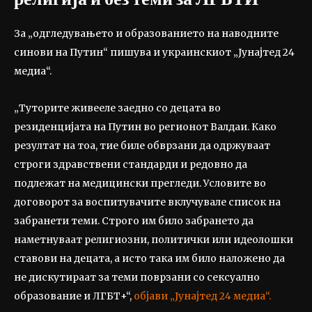
За „одгледувањето и образованието на наводните
синови на Путин“ пишува и украинскиот „Јунајтед 24
медиа“.
„Туторите живееле заедно со децата во
резиденцијата на Путин во регионот Валдаи. Како
резултат на тоа, тие биле обврзани да одржуваат
строги здравствени стандарди и редовно да
подлежат на медицински прегледи. Условите во
договорот за воспитувачите вклучувале список на
забранети теми. Строго им било забрането да
наметнуваат религиозни, политички или идеолошки
ставови на децата, а исто така им било наложено да
не дискутираат за теми поврзани со сексуално
образование и ЛГБТ+“,
објави „Јунајтед 24 медиа“.