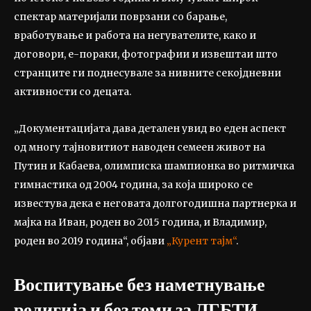
спектар материјали поврзани со барање,
вработување и работа на негувателите, како и
договори, е-пораки, фотографии и извештаи што
странците ги поднесувале за нивните секојдневни
активности со децата.
„Документацијата дава детален увид во еден аспект
од многу тајновитиот наводен семеен живот на
Путин и Кабаева, олимписка шампионка во ритмичка
гимнастика од 2004 година, за која широко се
известува дека е неговата долгогодишна партнерка и
мајка на Иван, роден во 2015 година, и Владимир,
роден во 2019 година“, објави
„Курент тајм“
.
Воспитување без наметнување
религија и без теми за ЛГБТИ