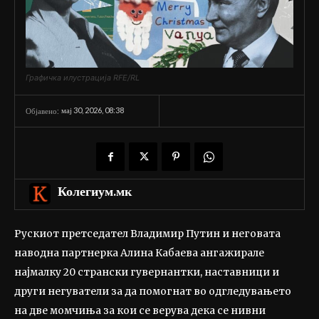
Графичка илустрација RFE/RL
мај 30, 2026, 08:38
Објавено:
Колегиум.мк
Рускиот претседател Владимир Путин и неговата
наводна партнерка Алина Кабаева ангажирале
најмалку 20 странски гувернантки, наставници и
други негуватели за да помогнат во одгледувањето
на две момчиња за кои се верува дека се нивни