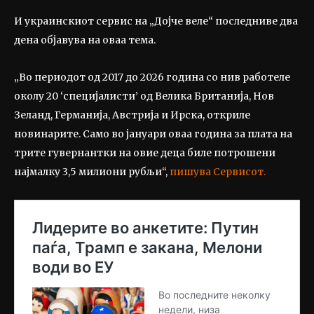
И украинскиот сервис на „Дојче веле“ последниве два
дена објавува на оваа тема.
„Во периодот од 2017 до 2026 година со нив работеле
околу 20 ‘специјалисти’ од Велика Британија, Нов
Зеланд, Германија, Австрија и Ирска, откриле
новинарите. Само во јануари оваа година за плата на
трите гувернантки на овие деца биле потрошени
најмалку 3,5 милиони рубљи“,
пишува Сервисот.