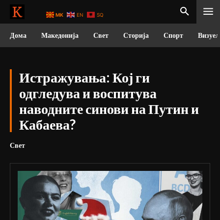
MK
EN
SQ
Дома
Македонија
Свет
Сторија
Спорт
Визуел
Истражувања: Кој ги
одгледува и воспитува
наводните синови на Путин и
Кабаева?
Свет