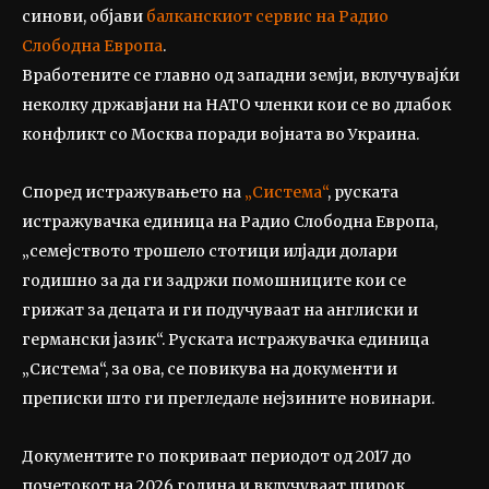
синови, објави
балканскиот сервис на Радио
Слободна Европа
.
Вработените се главно од западни земји, вклучувајќи
неколку државјани на НАТО членки кои се во длабок
конфликт со Москва поради војната во Украина.
Според истражувањето на
„Система“
, руската
истражувачка единица на Радио Слободна Европа,
„семејството трошело стотици илјади долари
годишно за да ги задржи помошниците кои се
грижат за децата и ги подучуваат на англиски и
германски јазик“. Руската истражувачка единица
„Система“, за ова, се повикува на документи и
преписки што ги прегледале нејзините новинари.
Документите го покриваат периодот од 2017 до
почетокот на 2026 година и вклучуваат широк