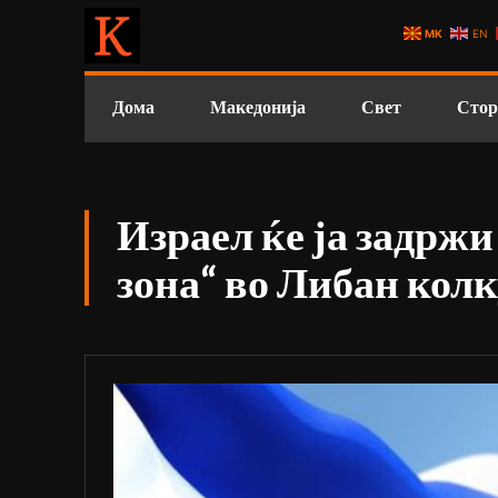
MK
EN
Дома
Македонија
Свет
Стор
Израел ќе ја задржи
зона“ во Либан колк