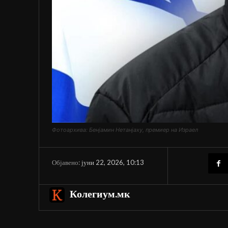
Фотоархива: Бенјамин Нетанјаху, премиер на Израел
јуни 22, 2026, 10:13
Објавено:
Колегиум.мк