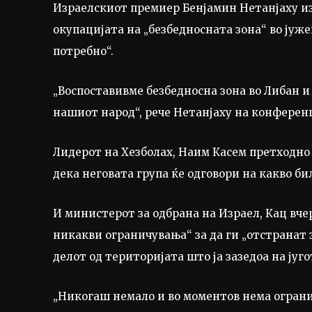
Израелскиот премиер Бенјамин Нетанјаху из
окупацијата на „безбедносната зона“ во јуж
потребно“.
„Воспоставивме безбедносна зона во Либан и 
нашиот народ“, рече Нетанјаху на конференц
Лидерот на Хезболах, Наим Касем претходно 
дека неговата група ќе одговори на какво б
И министерот за одбрана на Израел, Кац вче
никакви ограничувања“ за да ги „отстранат 
делот од територијата што ја зазедоа на југо
„Никогаш немало и во моментов нема ограни