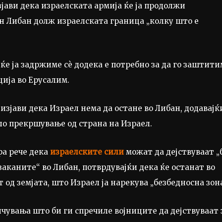
јави дека израелската армија ќе ја продолжи
ен Либан долж израелската граница „колку што е
ќе ја задржиме сè додека е потребно за да го заштити
ија во Ерусалим.
изјави дека Израел нема да остане во Либан, додавајќ
ило прекршување од страна на Израел.
ра рече дека
израелските сили
можат да дејствуваат „
заканите“ во Либан, потврдувајќи дека ќе останат во
т од земјата, што Израел ја нарекува „безбедносна зона
чувања што би ги спречиле војниците да дејствуваат 