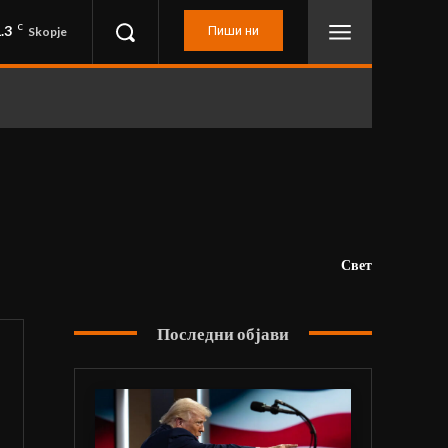
.3
C
Пиши ни
Skopje
Свет
Последни објави