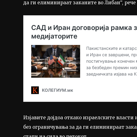
да ги елиминираат заканите во Либан“, рече
Изјавите дојдоа откако израелските власти 
без ограничувања за да ги елиминираат зака
стапи на сила во петокот.