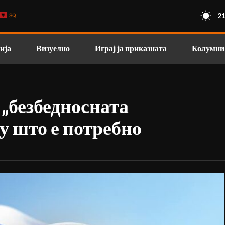
21
SQ
ија
Визуелно
Играј ја приказната
Колумни
 „безбедносната
у што е потребно