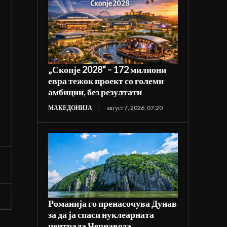
„Скопје 2028“ – 172 милиони
евра тежок проект со големи
амбиции, без резултати
МАКЕДОНИЈА
август 7, 2026, 07:20
Романија го пренасочува Дунав
за да ја спаси нуклеарната
централа Чернавода