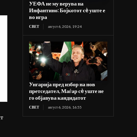
УЕФА не му верува на
Инфантино: Бојкотот сè уште е
во игра
СВЕТ
август 6, 2026, 19:24
Унгарија пред избор на нов
претседател, Маѓар сè уште не
го објавува кандидатот
СВЕТ
август 6, 2026, 16:55
ат