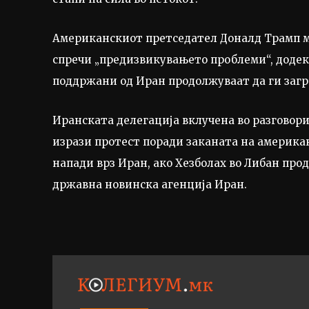
Американскиот претседател Доналд Трамп му
спречи „предизвикувањето проблеми“, доде
поддржани од Иран продолжуваат да ги загр
Иранската делегација вклучена во разговор
изрази протест поради заканата на америка
напади врз Иран, ако Хезболах во Либан про
државна новинска агенција Иран.