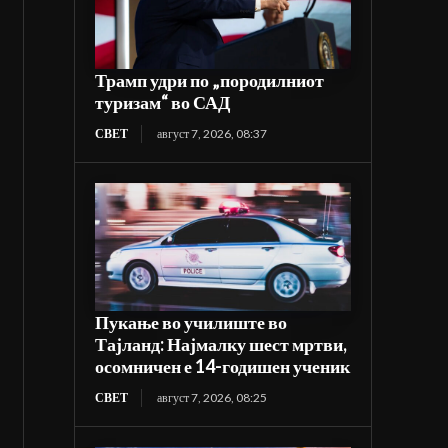
Трамп удри по „породилниот
туризам“ во САД
СВЕТ
август 7, 2026, 08:37
Пукање во училиште во
Тајланд: Најмалку шест мртви,
осомничен е 14-годишен ученик
СВЕТ
август 7, 2026, 08:25