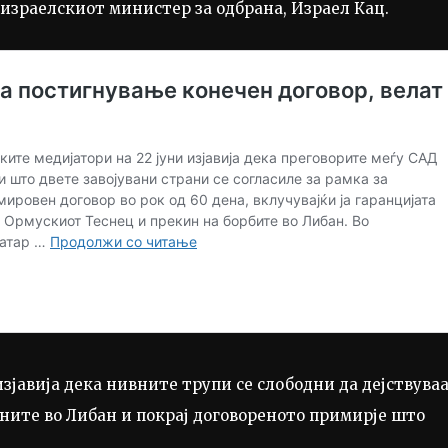
 израелскиот министер за одбрана, Израел Кац.
изјавија дека нивните трупи се слободни да дејствува
ните во Либан и покрај договореното примирје што