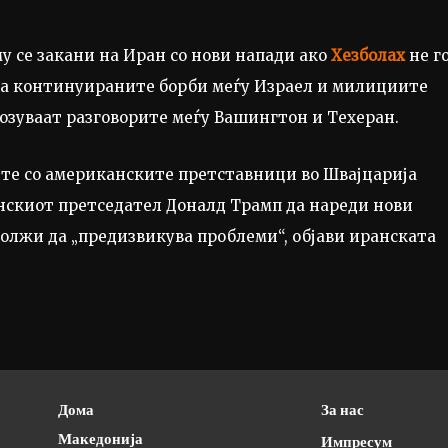
 се закани на Иран со нови напади ако
Хезболах
не г
ка континуираните борби меѓу Израел и милициите
озуваат разговорите меѓу Вашингтон и Техеран.
ите со американските претставници во Швајцарија
нскиот претседател Доналд Трамп да нареди нови
должи да „предизвикува проблеми“, објави иранската
Дома
За нас
Македонија
Импресум