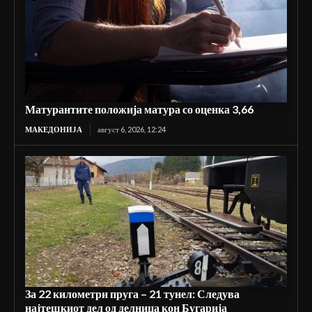
Матурантите положија матура со оценка 3,66
МАКЕДОНИЈА
август 6, 2026, 12:24
За 22 километри пруга – 21 тунел: Следува
најтешкиот дел од делница кон Бугарија