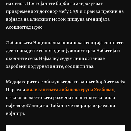
на огнот. Постојаните борби го загрозуваат
привремениот договор меѓу САД и Иран за прекин на
војната на Блискиот Исток, пишува агенцијата
Асошиетед Прес.
Либанската Национална новинска агенција соопшти
дека нападите го погодиле јужниот град Набатија и
околните села. Најмалку седум лица останале
заробени под урнатините, соопшти таа.
Медијаторите се обидуваат да ги запрат борбите меѓу
Израел и
милитантната либанска група Хезболах
,
откако во жестоката размена во петокот загинаа
најмалку 47 лица во Либан и четворица израелски
војници.