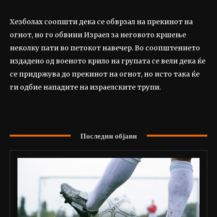
Хезболах соопшти дека се обврзал на прекинот на
огнот, но го обвини Израел за неговото кршење
неколку пати во петокот навечер. Во соопштението
издадено од военото крило на групата се вели дека ќе
се придржува до прекинот на огнот, но исто така ќе
ги одбие нападите на израелските трупи.
Последни објави