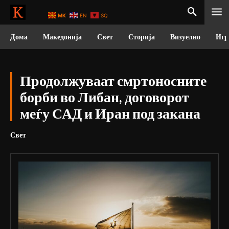
MK
EN
SQ
Дома
Македонија
Свет
Сторија
Визуелно
Игр
Продолжуваат смртоносните
борби во Либан, договорот
меѓу САД и Иран под закана
Свет