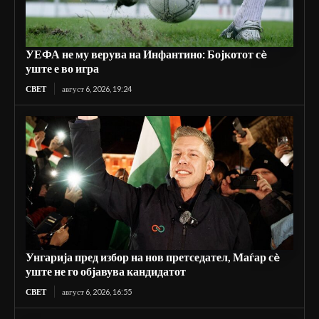
УЕФА не му верува на Инфантино: Бојкотот сè
уште е во игра
СВЕТ
август 6, 2026, 19:24
Унгарија пред избор на нов претседател, Маѓар сè
уште не го објавува кандидатот
СВЕТ
август 6, 2026, 16:55