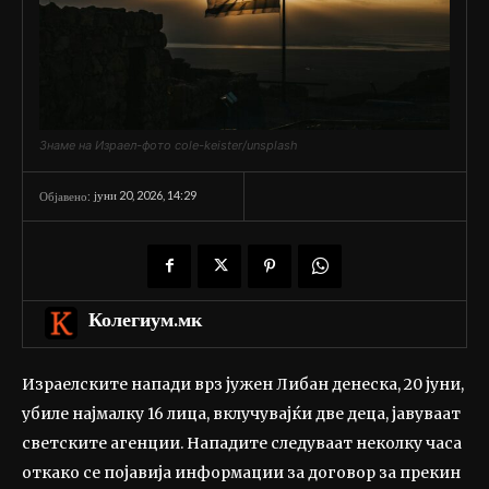
Знаме на Израел-фото cole-keister/unsplash
јуни 20, 2026, 14:29
Објавено:
Колегиум.мк
Израелските напади врз јужен Либан денеска, 20 јуни,
убиле најмалку 16 лица, вклучувајќи две деца, јавуваат
светските агенции. Нападите следуваат неколку часа
откако се појавија информации за договор за прекин