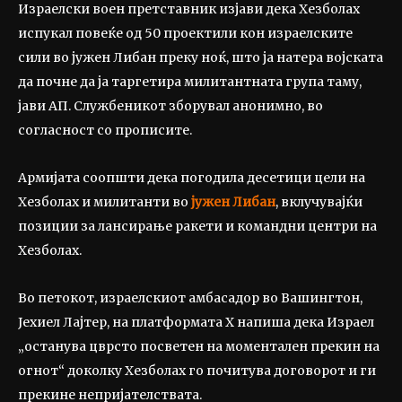
Израелски воен претставник изјави дека Хезболах
испукал повеќе од 50 проектили кон израелските
сили во јужен Либан преку ноќ, што ја натера војската
да почне да ја таргетира милитантната група таму,
јави АП. Службеникот зборувал анонимно, во
согласност со прописите.
Армијата соопшти дека погодила десетици цели на
Хезболах и милитанти во
јужен Либан
, вклучувајќи
позиции за лансирање ракети и командни центри на
Хезболах.
Во петокот, израелскиот амбасадор во Вашингтон,
Јехиел Лајтер, на платформата X напиша дека Израел
„останува цврсто посветен на моментален прекин на
огнот“ доколку Хезболах го почитува договорот и ги
прекине непријателствата.