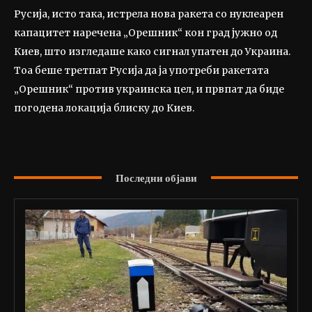
Русија, исто така, истрела нова ракета со нуклеарен
капацитет наречена „Орешник“ кон град јужно од
Киев, што изгледаше како сигнал упатен до Украина.
Тоа беше третпат Русија да ја употреби ракетата
„Орешник“ против украинска цел, и првпат да биде
погодена локација блиску до Киев.
Последни објави