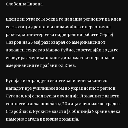
Слободна Европа.
Еден ден откако Москва го нападна регионот на Киев
со стотици дронови и нова моќна хиперсонична
ракета, министерот за надворешни работи Сергеј
Лавров на 25 мај разговарал со американскиот
државен секретар Марко Рубио, советувајќи го да го
евакуира американскиот дипломатски персонал и
американските граѓани од Киев.
Русија ги оправдува своите засилени закани со
нападот врз училишен дом во украинскиот регион
Луганск, кој е под руска окупација. Локалните власти
соопштија дека повеќе од 20 лица загинале во градот
Старобилск. Руските власти ја обвинија Украина дека
намерно гаѓала цивилна локација.