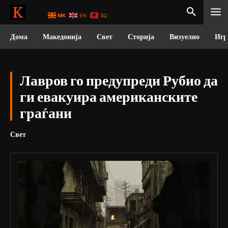
MK
EN
SQ
Дома
Македонија
Свет
Сторија
Визуелно
Игр
Лавров го предупреди Рубио да
ги евакуира американските
граѓани
Свет