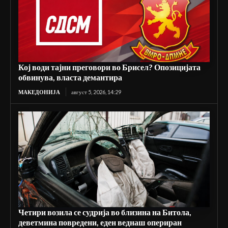
Кој води тајни преговори во Брисел? Опозицијата
обвинува, власта демантира
МАКЕДОНИЈА
август 5, 2026, 14:29
Четири возила се судрија во близина на Битола,
деветмина повредени, еден веднаш опериран