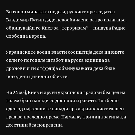
Во говор минатата недела, рускиот претседател
Владимир Путин даде невообичаено остро излагање,
обвинувајќи го Киев за „тероризам“ – пишува Радио
Слободна Европа.
Украинските воени власти соопштија дека нивните
сили го погодиле штабот на руска единица за
дронови и ги отфрлија обвинувањата дека биле
погодени цивилни објекти.
На 24 мај, Киев и други украински градови беа цел на
голем бран напади со дронови и ракети. Тоа беше
еден од најтешките напади врз украинскиот главен
град во последно време. Најмалку три лица загинаа, а
десетици беа повредени.