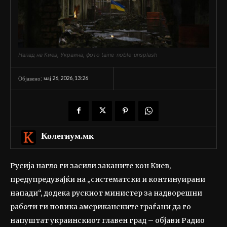
Напад на Киев, Украина, фото taine-noble-unsplash
мај 26, 2026, 13:26
Објавено:
Колегиум.мк
Русија нагло ги засили заканите кон Киев,
предупредувајќи на „систематски и континуирани
напади“, додека рускиот министер за надворешни
работи ги повика американските граѓани да го
напуштат украинскиот главен град – објави Радио