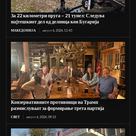
За 22 километри пруга – 21 тунел: Следува
најтешкиот дел од делница кон Бугарија
МАКЕДОНИЈА
август 6, 2026, 11:45
Конзервативните противници на Трамп
размислуваат за формирање трета партија
СВЕТ
август 6, 2026, 09:21