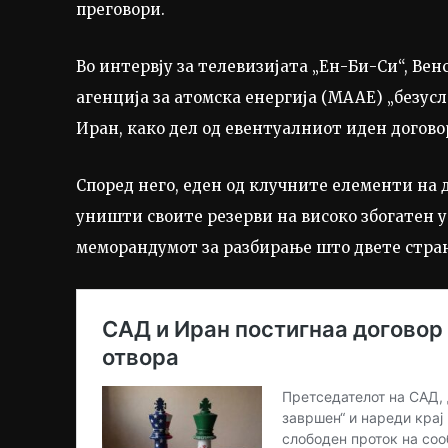
преговори.
Во интервју за телевизијата „Ен-Би-Си“, Ве
агенција за атомска енергија (МААЕ) „безусл
Иран, како дел од евентуалниот иден догово
Според него, еден од клучните елементи на 
уништи своите резерви на високо збогатен у
меморандумот за разбирање што двете страни