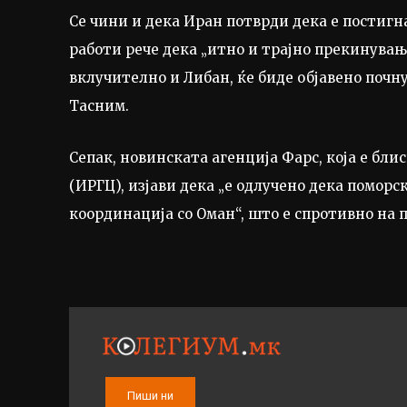
Се чини и дека Иран потврди дека е постиг
работи рече дека „итно и трајно прекинувањ
вклучително и Либан, ќе биде објавено почну
Тасним.
Сепак, новинската агенција Фарс, која е бл
(ИРГЦ), изјави дека „е одлучено дека поморс
координација со Оман“, што е спротивно на
Пиши ни