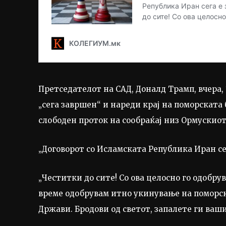
Претседателот на САД, Доналд Трамп, вчера, 
„сега завршен“ и нареди крај на поморската
слободен проток на сообраќај низ Ормускиот
„Договорот со Исламската Република Иран сег
„Честитки до сите! Со ова целосно го одобр
време одобрувам итно укинување на поморс
Држави. Бродови од светот, запалете ги ваши