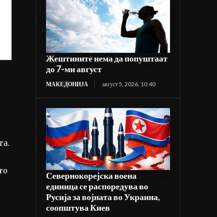
Жештините нема да попуштаат
до 7-ми август
МАКЕДОНИЈА
август 5, 2026, 10:40
та.
то
Севернокорејска воена
единица се распоредува во
Русија за војната во Украина,
соопштува Киев