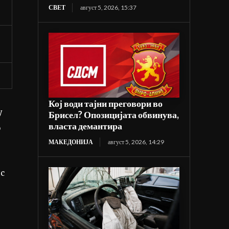
СВЕТ
август 5, 2026, 15:37
Кој води тајни преговори во
у
Брисел? Опозицијата обвинува,
власта демантира
о
МАКЕДОНИЈА
август 5, 2026, 14:29
нс