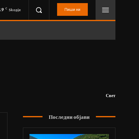
.9
C
Пиши ни
Skopje
Свет
Последни објави