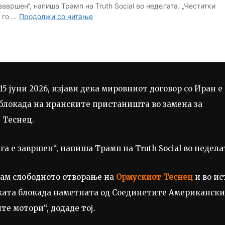
15 јуни 2026, изјави дека мировниот договор со Иран е
 блокада на иранските пристаништа во замена за
 Теснец.
а е завршен“, напиша Трамп на Truth Social во недела
увам слободното отворање на
Ормускиот Теснец
и во ис
ката блокада наметната од Соединетите Американски
те мотори“, додаде тој.