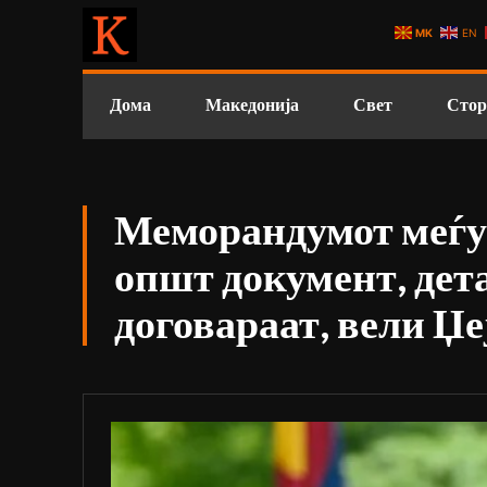
MK
EN
Дома
Македонија
Свет
Стор
Меморандумот меѓу
општ документ, дета
договараат, вели Џе