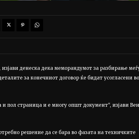
, изјави денеска дека меморандумот за разбирање меѓ
еталите за конечниот договор ќе бидат усогласени в
и пол страница и е многу општ документ“, изјави Ве
потребно решение да се бара во фазата на техничките