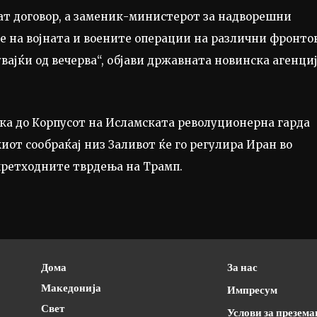
нат договор, а заменик-министерот за надворешни
е на војната и воените операции на различни фронто
вајќи од вечерва“, објави државната новинска агенци
иска до Корпусот на Исламската револуционерна гарда
киот сообраќај низ Заливот ќе го регулира Иран во
 претходните тврдења на Трамп.
Дома
За нас
Македонија
Импресум
Свет
Услови за презем