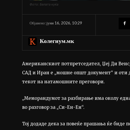
Фото: Белата куќа
јуни 16, 2026, 10:29
Објавено:
Колегиум.мк
Американскиот потпретседател, Џеј Ди Венс
САД и Иран е „мошне општ документ“ и оти д
текот на натамошните преговори.
„Меморандумот за разбирање има околу една 
во разговор за „Си-Ен-Ен“.
Тој додаде дека за повеќе прашања ќе биде 