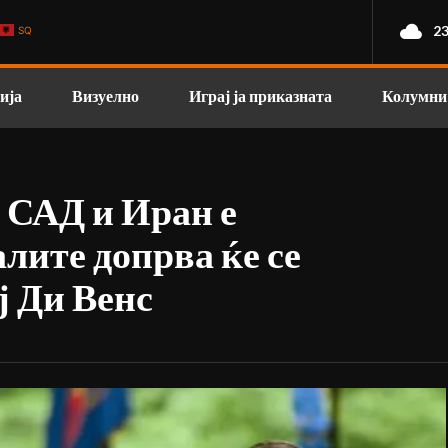
23
SQ
ија
Визуелно
Играј ја приказната
Колумни
 САД и Иран е
лите допрва ќе се
ј Ди Венс