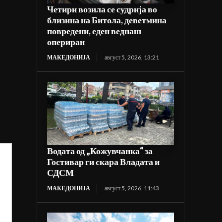
Четири возила се судрија во
близина на Битола, деветмина
повредени, еден веднаш
опериран
МАКЕДОНИЈА
август 5, 2026, 13:21
Водата од „Кожувчанка“ за
Гостивар ги скара Владата и
СДСМ
МАКЕДОНИЈА
август 5, 2026, 11:43