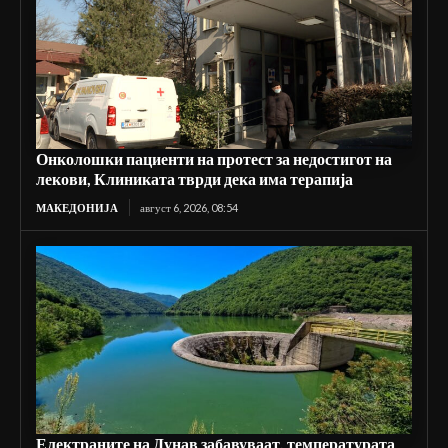
Онколошки пациенти на протест за недостигот на
лекови, Клиниката тврди дека има терапија
МАКЕДОНИЈА
август 6, 2026, 08:54
Електраните на Дунав забавуваат, температурата