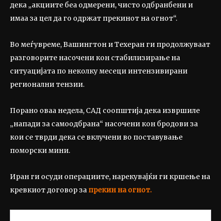
дека „акциите беа одмерени, чисто одбранбени и
имаа за цел да го одржат прекинот на огнот“.
Во меѓувреме, Вашингтон и Техеран ги продолжуваат
разговорите насочени кон стабилизирање на
ситуацијата по неколку месеци интензивирани
регионални тензии.
Порано оваа недела, САД соопштија дека извршиле
„напади за самоодбрана“ насочени кон бродови за
кои се тврди дека се вклучени во поставување
поморски мини.
Иран ги осуди операциите, нарекувајќи ги кршење на
кревкиот договор за
прекин на огнот.