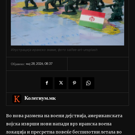
Илустрација иранско знаме, фото saifee-art-unsplash
мај 28, 2026, 08:37
Објавено:
Колегиум.мк
Во нова размена на воени дејствија, американската
војска изврши нови напади врз иранска воена
локација и пресретна повеќе беспилотни летала во