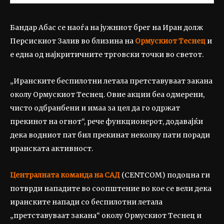
Бандар Абас се наоѓа на јужниот брег на Иран долж
Персискиот Залив во близина на
Ормускиот Теснец
и
е една од најкритичните трговски точки во светот.
„Иранските беспилотни летала претставуваат закана
околу Ормускиот Теснец. Овие акции беа одмерени,
чисто одбранбени и имаа за цел да го одржат
прекинот на огнот“, рече функционерот, додавајќи
дека водниот пат бил прекинат неколку пати поради
иранската активност.
Централната команда на САД
(CENTCOM) подоцна ги
потврди нападите во соопштение во кое се вели дека
иранските напади со беспилотни летала
„претставуваат закана“ околу Ормускиот Теснец и