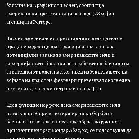
близина на Ормускиот Теснец, соопштија
американски претставници во среда, 28 мај за
агенцијата Ројтерс.
Високи американски претставници велат дека се
проценува дека целната локација претставува
потенцијална закана за американските сили и
комерцијалните бродови што работат во близина на
стратешкиот воден пат, кој пред избувнувањето на
војната на крајот на февруари превезувал околу една
петтина од светскиот транзит на нафта.
Еден функционер рече дека американските сили,
исто така, собориле четири ирански борбени
беспилотни летала и погодиле објект во јужниот
пристанишен град Бандар Абас, кој се подготвувал да
лансира петти беспилотен авион.