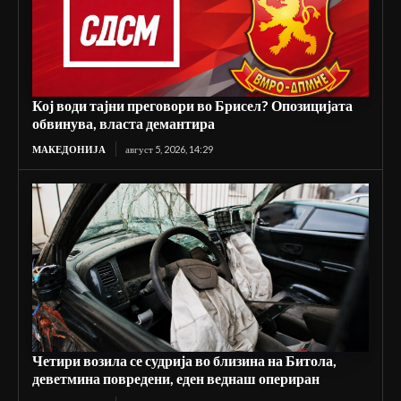
Кој води тајни преговори во Брисел? Опозицијата
обвинува, власта демантира
МАКЕДОНИЈА
август 5, 2026, 14:29
Четири возила се судрија во близина на Битола,
деветмина повредени, еден веднаш опериран