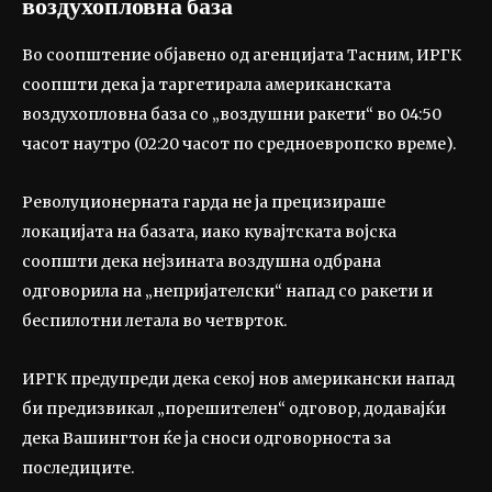
воздухопловна база
Во соопштение објавено од агенцијата Тасним, ИРГК
соопшти дека ја таргетирала американската
воздухопловна база со „воздушни ракети“ во 04:50
часот наутро (02:20 часот по средноевропско време).
Револуционерната гарда не ја прецизираше
локацијата на базата, иако кувајтската војска
соопшти дека нејзината воздушна одбрана
одговорила на „непријателски“ напад со ракети и
беспилотни летала во четврток.
ИРГК предупреди дека секој нов американски напад
би предизвикал „порешителен“ одговор, додавајќи
дека Вашингтон ќе ја сноси одговорноста за
последиците.