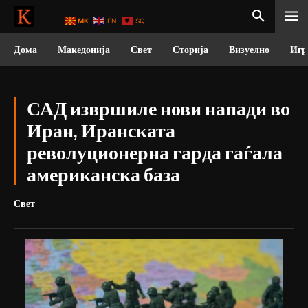
MK
EN
SQ
Дома
Македонија
Свет
Сторија
Визуелно
Игр
САД извршиле нови напади во
Иран, Иранската
револуционерна гарда гаѓала
американска база
Свет