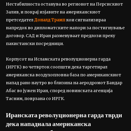
Нестабилноста останува во регионот на Персискиот
Залив, и покрај изјавите на американскиот
претседател
Доналд Трамп
кои сигнализираа
напредок во дипломатските напори за постигнување
договор. САД и Иран разменуваат предлози преку
пакистански посредници.
Корпусот на Исламската револуционерна гарда
(ИРГК) во четврток соопшти дека таргетирал
американска воздухопловна база по американскиот
напад рано наутро во близина на аеродромот Бандар
Абас во јужен Иран, според новинската агенција
Тасним, поврзана со ИРГК.
Иранската револуционерна гарда тврди
дека нападнала американска