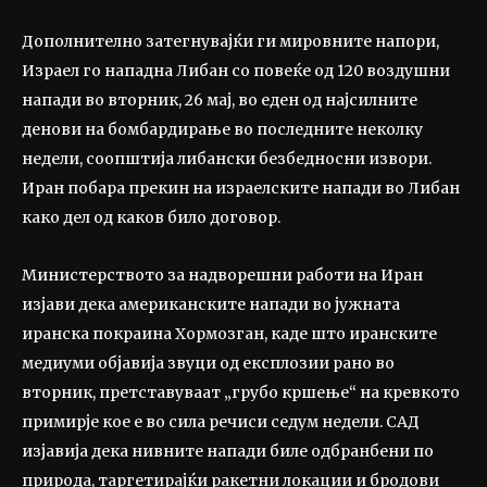
Дополнително затегнувајќи ги мировните напори,
Израел го нападна Либан со повеќе од 120 воздушни
напади во вторник, 26 мај, во еден од најсилните
денови на бомбардирање во последните неколку
недели, соопштија либански безбедносни извори.
Иран побара прекин на израелските напади во Либан
како дел од каков било договор.
Министерството за надворешни работи на Иран
изјави дека американските напади во јужната
иранска покраина Хормозган, каде што иранските
медиуми објавија звуци од експлозии рано во
вторник, претставуваат „грубо кршење“ на кревкото
примирје кое е во сила речиси седум недели. САД
изјавија дека нивните напади биле одбранбени по
природа, таргетирајќи ракетни локации и бродови