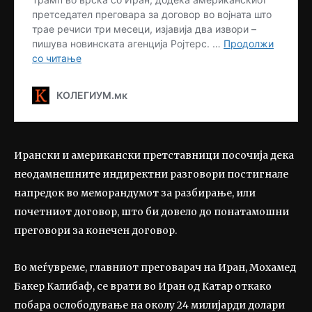
Ирански и американски претставници посочија дека
неодамнешните индиректни разговори постигнале
напредок во меморандумот за разбирање, или
почетниот договор, што би довело до понатамошни
преговори за конечен договор.
Во меѓувреме, главниот преговарач на Иран, Мохамед
Бакер Калибаф, се врати во Иран од Катар откако
побара ослободување на околу 24 милијарди долари