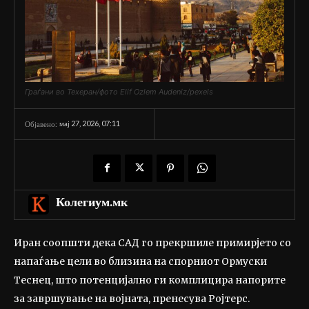
Граѓани во Техеран/фото Elif Ozlem Audeniz/pexels
мај 27, 2026, 07:11
Објавено:
Колегиум.мк
Иран соопшти дека САД го прекршиле примирјето со
напаѓање цели во близина на спорниот Ормуски
Теснец, што потенцијално ги комплицира напорите
за завршување на војната, пренесува Ројтерс.