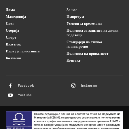
Дома
За нас
Македонија
Импресум
Свет
Услови за преземање
Сторија
Политика за заштита на лични
податоци
Спорт
Стандарди на етичко
Визуелно
новинарство
Играј ја приказната
Политика на приватност
Колумни
Контакт
Facebook
Instagram
Youtube