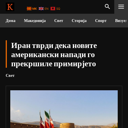
MK
EN
SQ
Дома
Македонија
Свет
Сторија
Спорт
Визуел
Иран тврди дека новите
американски напади го
прекршиле примирјето
Свет