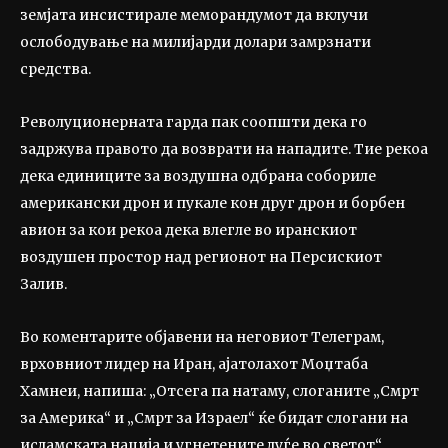
земјата инсистирале меморандумот да вклучи
ослободување на милијарди долари замрзнати
средства.
Револуционерната гарда пак соопшти дека го
задржува правото да возврати на нападите. Тие рекоа
дека единиците за воздушна одбрана собориле
американски дрон и пукале кон друг дрон и борбен
авион за кои рекоа дека влегле во иранскиот
воздушен простор над регионот на Персискиот
Залив.
Во коментарите објавени на неговиот Телеграм,
врховниот лидер на Иран, ајатолахот Моџтаба
Хамнеи, напиша: „Отсега па натаму, слоганите „Смрт
за Америка“ и „Смрт за Израел“ ќе бидат слогани на
исламската нација и угнетените луѓе во светот“.