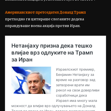
Американскиот претседател Доналд Трамп
претходно ги цитираше слоганите додека
оправдуваше воена акција против Иран.