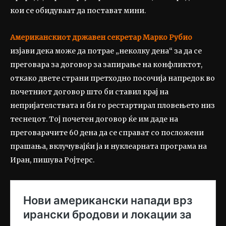
кои се обидуваат да постават мини.
Американскиот државен секретар Марко Рубио
изјави дека може да потрае „неколку дена“ за да се
преговара за договор за запирање на конфликтот,
откако двете страни претходно посочија напредок во
почетниот договор што би ставил крај на
непријателствата и би го рестартирал пловењето низ
теснецот. Тој почетен договор ќе им даде на
преговарачите 60 дена да се справат со посложени
прашања, вклучувајќи ја и нуклеарната програма на
Иран, пишува Ројтерс.