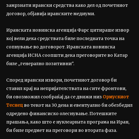
замрзнати ирански средства како дел од почетниот
договор, објавија иранските медиуми.
Иранската новинска агенција Фарс цитираше извор
кој вели дека средствата биле последната точка на
сопнување во договорот. Иранската новинска
агенција ИСНА соопшти дека преговорите во Катар
биле „генерално позитивни“.
Според ирански извори, почетниот договор би
ставил крај на непријателствата на сите фронтови,
би овозможил сообраќај да се движи низ
Ормускиот
Теснец
во текот на 30 дена и евентуално би обезбедил
одредено финансиско олеснување. Потешките
прашања, како што е нуклеарната програма на Иран,
би биле предмет на преговори во втората фаза.