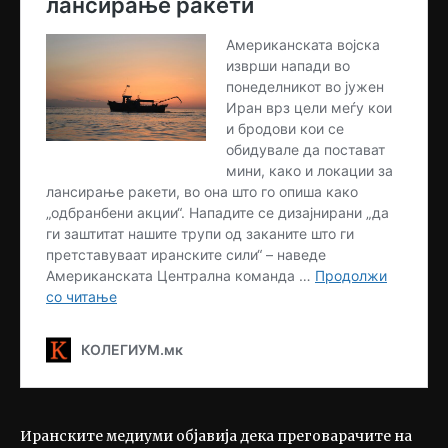
Иранските медиуми објавија дека преговарачите на