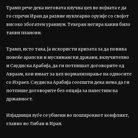
Трамп рече дека неговата клучна цел во војната е да
го спречи Иран да развие нуклеарно оружје со својот
високо збогатен ураниум. Техеран негира какви било
такви планови.
Трамп, исто така, ја искористи кризата за да повика
повеќе арапски и муслимански држави, вклучително
и Саудиска Арабија, да ги потпишат договорите од
Авраам, кои имаат за цел нормализирање на односите
со Израел. Саудиска Арабија соопшти дека нема да ги
потпише договорите без опција за палестинска
државност.
Илјадници луѓе се убиени во поширокиот конфликт,
главно во Либан и Иран.