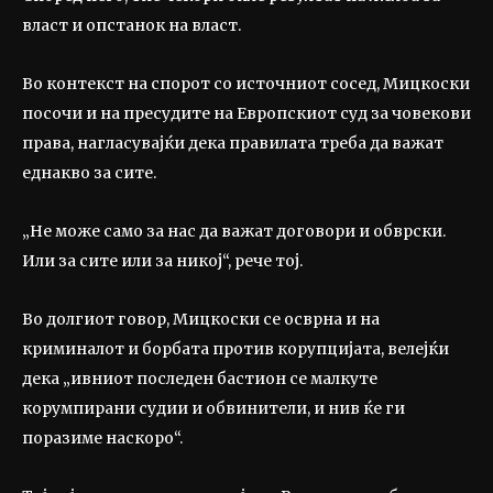
власт и опстанок на власт.
Во контекст на спорот со источниот сосед, Мицкоски
посочи и на пресудите на Европскиот суд за човекови
права, нагласувајќи дека правилата треба да важат
еднакво за сите.
„Не може само за нас да важат договори и обврски.
Или за сите или за никој“, рече тој.
Во долгиот говор, Мицкоски се осврна и на
криминалот и борбата против корупцијата, велејќи
дека „ивниот последен бастион се малкуте
корумпирани судии и обвинители, и нив ќе ги
поразиме наскоро“.