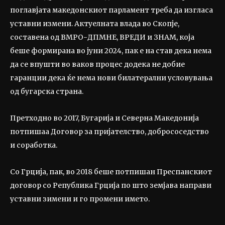
поглавјата македонскиот парламент треба да изгласа
уставни измени. Актуелната влада во Скопје,
составена од ВМРО-ДПМНЕ, ВРЕДИ и ЗНАМ, која
беше формирана во јуни 2024, пак е на став дека нема
да се впушти во ваков процес додека не добие
гаранции дека ќе нема нови билатерални условувања
од бугарска страна.
Претходно во 2017, Бугарија и Северна Македонија
потпишаа Договор за пријателство, добрососедство
и соработка.
Со Грција, пак, во 2018 беше потпишан Преспанскиот
договор со Република Грција по што земјава направи
уставни зимени и го промени името.