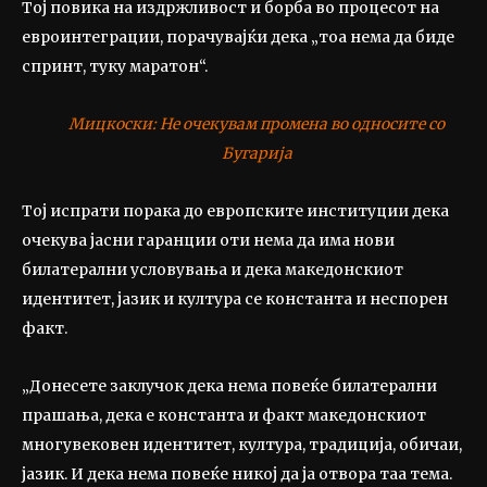
Тој повика на издржливост и борба во процесот на
евроинтеграции, порачувајќи дека „тоа нема да биде
спринт, туку маратон“.
Мицкоски: Не очекувам промена во односите со
Бугарија
Тој испрати порака до европските институции дека
очекува јасни гаранции оти нема да има нови
билатерални условувања и дека македонскиот
идентитет, јазик и култура се константа и неспорен
факт.
„Донесете заклучок дека нема повеќе билатерални
прашања, дека е константа и факт македонскиот
многувековен идентитет, култура, традиција, обичаи,
јазик. И дека нема повеќе никој да ја отвора таа тема.