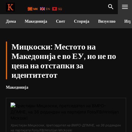
MK
EN
SQ
Дома
Македонија
Свет
Сторија
Визуелно
Игр
Мицкоски: Местото на
Македонија е во ЕУ, но не по
цена на отстапки за
идентитетот
Македонија
Христијан Мицкоски, претседател на ВМРО-ДПМНЕ, на 36 роденден
на партијата Foto/FB/Hristijan Mickoski