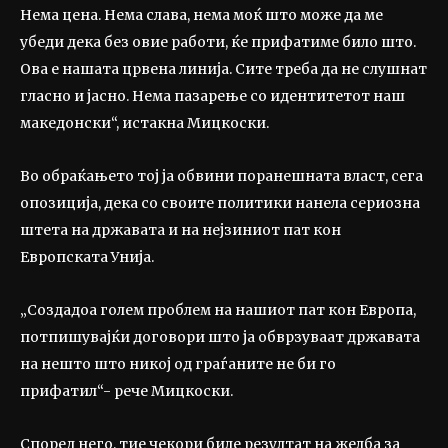
Нема цена. Нема слава, нема моќ што може да ме
убеди дека без овие работи, ќе прифатиме било што.
Ова е нашата црвена линија. Сите треба да не слушнат
гласно и јасно. Нема пазарење со идентитетот наш
македонски“, истакна Мицкоски.
Во обраќањето тој ја обвини поранешната власт, сега
опозиција, дека со своите политики нанела сериозна
штета на државата и на нејзиниот пат кон
Европската Унија.
„Создадоа голем проблем на нашиот пат кон Европа,
потпишувајќи договори што ја обврзуваат државата
на нешто што никој од граѓаните не би го
прифатил“- рече Мицкоски.
Според него, тие чекори биле резултат на желба за