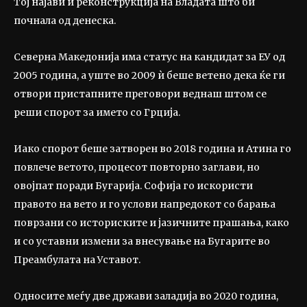
Тој најави и реконструкција на Владата што би
почнала од денеска.
Северна Македонија има статус на кандидат за ЕУ од
2005 година, а уште во 2009 ѝ беше ветено дека ќе ги
отвори пристапните преговори веднаш штом се
реши спорот за името со Грција.
Иако спорот беше затворен во 2018 година и Атина го
повлече ветото, процесот повторно заглави, но
овојпат поради Бугарија. Софија го искористи
правото на вето и го услови напредокот со барања
поврзани со историските и јазичните прашања, како
и со уставни измени за внесување на Бугарите во
Преамбулата на Уставот.
Односите меѓу две држави заладија во 2020 година,