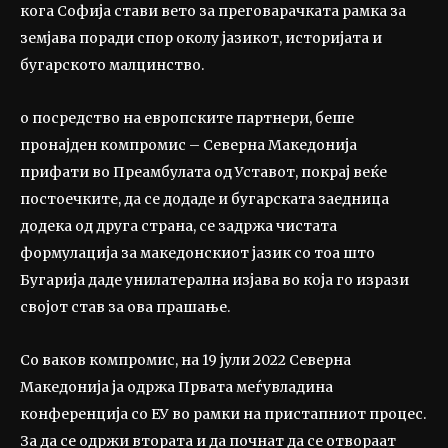
кога Софија стави вето за преговарачката рамка за
земјава поради спор околу јазикот, историјата и
бугарското малцинство.
о посредство на европските партнери, беше
пронајден компромис – Северна Македонија
прифати во Преамбулата од Уставот, покрај веќе
постоечките, да се додаде и бугарската заедница
додека од друга страна, се задржа чистата
формулација за македонскиот јазик со тоа што
Бугарија даде унилатерална изјава во која го изрази
својот став за ова прашање.
Со ваков компромис, на 19 јули 2022 Северна
Македонија ја одржа Првата меѓувладина
конференција со ЕУ во рамки на пристапниот процес.
За да се одржи втората и да почнат да се отвораат