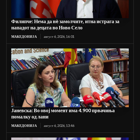
Филипче: Нема да нè замолчите, итна истрага за
нападот на децата во Ново Село
МАКЕДОНИЈА
август 6, 2026, 16:01
Јаневска: Во овој момент има 4.900 првачиња
помалку од лани
МАКЕДОНИЈА
август 6, 2026, 13:46