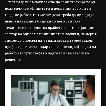
„Сметам дека е многу важно да се апстрахираме од
политичките афинитети и перцепции со кои ги
гледаме работите. Сметам дека треба да му се даде
шанса на законот бидејќи со него се враќа
тежиштето во однос на вработувањата во јавниот
сектор во однос на принципот на заслуги, на мерит-
системот“, порача на јавната дебата за овој закон,
професорот Александар Спасеновски, кој е и дел од
работната група која го подготви ова законско
решение.