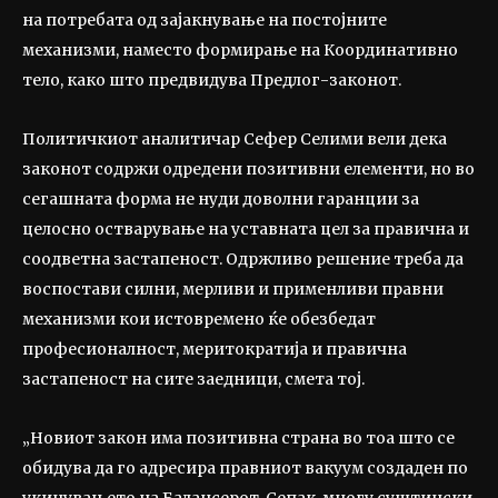
на потребата од зајакнување на постојните
механизми, наместо формирање на Координативно
тело, како што предвидува Предлог-законот.
Политичкиот аналитичар Сефер Селими вели дека
законот содржи одредени позитивни елементи, но во
сегашната форма не нуди доволни гаранции за
целосно остварување на уставната цел за правична и
соодветна застапеност. Одржливо решение треба да
воспостави силни, мерливи и применливи правни
механизми кои истовремено ќе обезбедат
професионалност, меритократија и правична
застапеност на сите заедници, смета тој.
„Новиот закон има позитивна страна во тоа што се
обидува да го адресира правниот вакуум создаден по
укинувањето на Балансерот. Сепак, многу суштински