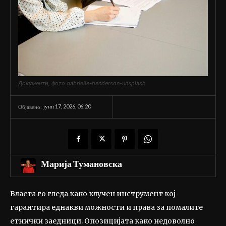
Документи, фото gabrielle-henderson-unsplash
јуни 17, 2026, 06:20
Објавено:
Марија Тумановска
Власта го гледа како клучен инструмент кој
гарантира еднакви можности и права за помалите
етнички заедници. Опозицијата како недоволно