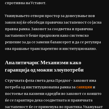
спротивна на Уставот.
Укинувањето
отвори простор за донесување нов
закон кој ќе обезбеди правична застапеност со јасна
правна рамка. Законот за соодветна и правична
застапеност беше предложен како системско
решение за да се замени балансерот и да се регулира
ова прашање транспарентно и институционално.
Аналитичари: Механизми како
гаранција од можни злоупотреби
Стручната фела смета дека Предлог- законот има
потреба од институционална рамка за
санкции
и
постоење на казнени одредби во законот со коишто
ќе се гарантира дека соодветната и правичната
застапеност ќе се применува во практика. Укажуваат