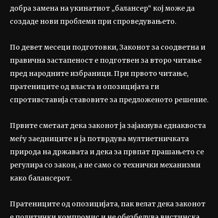
добра замена на укинатиот „балансер“ кој може да
создаде нови проблеми при спроведувањето.
По девет месеци подготовки, Законот за соодветна и
правична застапеност е подготвен за второ читање
пред народните избраници. При првото читање,
пратениците од власта и опозицијата ги
спротивставија ставовите за предложеното решение.
Првите сметаат дека законот ја зајакнува еднаквоста
меѓу заедниците и ја потврдува мултиетничката
природа на државата и дека за првпат прашањето се
регулира со закон, а не само со технички механизми
како балансерот.
Пратениците од опозицијата, пак велат дека законот
е политички компромис и не обезбедува вистинска