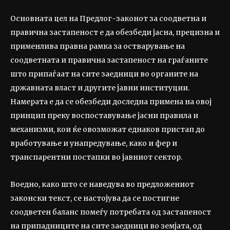
Основната цел на Предлог-законот за соодветна и
правична застапеност е да обезбеди јасна, прецизна и
применлива правна рамка за остварување на
соодветната и правична застапеност на граѓаните
што припаѓаат на сите заедници во органите на
државната власт и другите јавни институции.
Намерата е да се обезбеди доследна примена на овој
принцип преку воспоставување јасни правила и
механизми, кои ќе овозможат еднаков пристап до
вработување и унапредување, како и фер и
транспарентни постапки во јавниот сектор.
Воедно, како што се наведува во предложениот
законски текст, се настојува да се постигне
соодветен баланс помеѓу потребата од застапеност
на припадниците на сите заедници во земјата, од