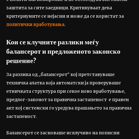
заштита за сите заедници. Критикуваат дека
критериумите се нејасни и може да се користат за
политички вработувања.
Кои се клучните разлики меѓу
балансерот и предложеното законско
решение?
За разлика од „балансерот“ кој претставуваше
техничка алатка која автоматски ја проверуваше
етничката структура при секое ново вработување,
предлог-законот за правична застапеност е правен
акт кој системски го уредува прашањето за правична
застапеност.
Балансерот се засноваше исклучиво на пописни