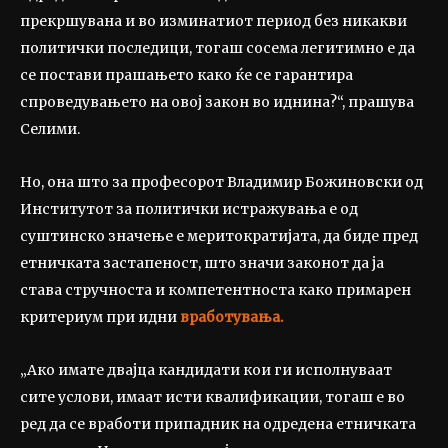
прекршувана и во изминатиот период без никакви
политички последици, тогаш сосема легитимно е да
се постави прашањето како ќе се гарантира
спроведувањето на овој закон во иднина?“, прашува
Селими.
Но, она што за професорот Владимир Божиновски од
Институтот за политички истражувања е од
суштинско значење е меритократијата, да биде пред
етничката застапеност, што значи законот да ја
става стручноста и компетентноста како примарен
критериум при идни
вработувања.
„Ако имате двајца кандидати кои ги исполнуваат
сите услови, имаат исти квалификации, тогаш е во
ред да се вработи припадник на одредена етничката