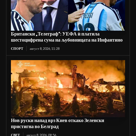
Британски „Телеграф“: УЕФА ѝ платила
шестоцифрена сума на љубовницата на Инфантино
СПОРТ
август 8, 2026, 11:28
Нов руски напад врз Киев откако Зеленски
пристигна во Белград
СВЕТ
август 8, 2026, 09:56