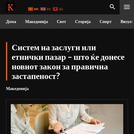
MK
EN
SQ
Дома
Македонија
Свет
Сторија
Спорт
Визуел
Систем на заслуги или
етнички пазар – што ќе донесе
новиот закон за правична
застапеност?
Македонија