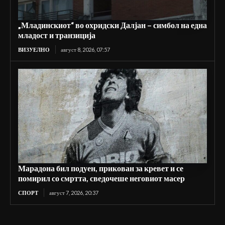
„Младинскиот“ во охридски Далјан – симбол на една
младост и транзиција
ВИЗУЕЛНО
август 8, 2026, 07:57
Марадона бил подуен, прикован за кревет и се
помирил со смртта, сведочеше неговиот масер
СПОРТ
август 7, 2026, 20:37