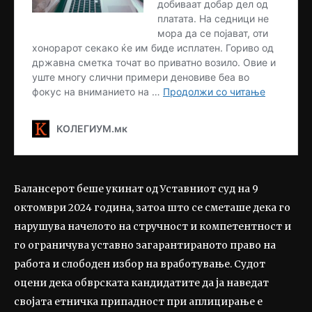
Балансерот беше укинат од Уставниот суд на 9
октомври 2024 година, затоа што се сметаше дека го
нарушува начелото на стручност и компетентност и
го ограничува уставно загарантираното право на
работа и слободен избор на вработување. Судот
оцени дека обврската кандидатите да ја наведат
својата етничка припадност при аплицирање е