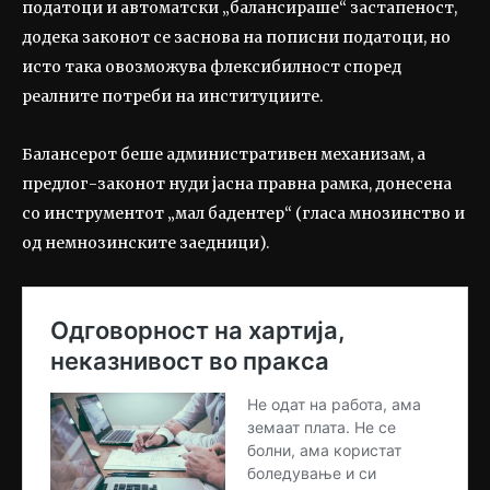
податоци и автоматски „балансираше“ застапеност,
додека законот се заснова на пописни податоци, но
исто така овозможува флексибилност според
реалните потреби на институциите.
Балансерот беше административен механизам, а
предлог-законот нуди јасна правна рамка, донесена
со инструментот „мал бадентер“ (гласа мнозинство и
од немнозинските заедници).