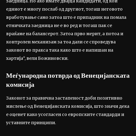
заедница. Но ако имате двајца кандидати, од кои
едниот е многу послаб од другиот, тогаш неговото
вработување само затоа што е припадник на помала
етничката заедница не е во ред и тогаш пак се
враќаме на балансерот. Затоа прво мерит, а потоа и
контролен механизам за тоа дали се спроведува
законот во пракса така како што е напишан на
хартија“, вели Божиновски.
Меѓународна потврда од Венецијанската
комисија
Законот за правична застапеност доби позитивно
мислење од Венецијанската комисија,
што значи дека
е оценет како усогласен со европските стандарди и
уставните принципи.